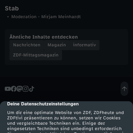
Stab
n
Moderation - Mirjam Meinhardt
-
Ähnliche Inhalte entdecken
Z
Nachrichten
Magazin
informativ
D
ZDF-Mittagsmagazin
F
-
M
Deine Datenschutzeinstellungen
cmp-dialog-description
i
Um dir eine optimale Website von ZDF, ZDFheute und
ZDFtivi präsentieren zu können, setzen wir Cookies
und vergleichbare Techniken ein. Einige der
t
eingesetzten Techniken sind unbedingt erforderlich