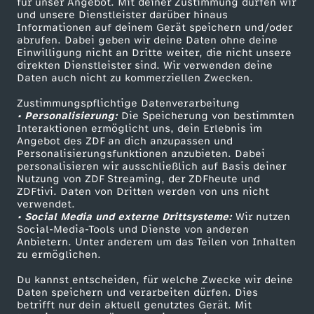
für unser Angebot. Mit deiner Zustimmung dürfen wir
t
Mehr ZDF
Service
und unsere Dienstleister darüber hinaus
Informationen auf deinem Gerät speichern und/oder
ZDF-Apps
ZDFmitreden
abrufen. Dabei geben wir deine Daten ohne deine
a
Einwilligung nicht an Dritte weiter, die nicht unsere
Smart TV
Kontakt zum ZDF
direkten Dienstleister sind. Wir verwenden deine
Daten auch nicht zu kommerziellen Zwecken.
g
ZDFtext
Tickets
Zustimmungspflichtige Datenverarbeitung
Livestreams
Zuschauerservice
s
• Personalisierung:
Die Speicherung von bestimmten
Sendungen A-Z
Hilfe
Interaktionen ermöglicht uns, dein Erlebnis im
Angebot des ZDF an dich anzupassen und
m
TV-Programm
Personalisierungsfunktionen anzubieten. Dabei
personalisieren wir ausschließlich auf Basis deiner
Nutzung von ZDF Streaming, der ZDFheute und
a
ZDFtivi. Daten von Dritten werden von uns nicht
Das ZDF
verwendet.
g
• Social Media und externe Drittsysteme:
Wir nutzen
ZDF Unternehmen
Social-Media-Tools und Dienste von anderen
Anbietern. Unter anderem um das Teilen von Inhalten
Karriere
a
zu ermöglichen.
Presseportal
Du kannst entscheiden, für welche Zwecke wir deine
z
ZDF goes Schule
Daten speichern und verarbeiten dürfen. Dies
betrifft nur dein aktuell genutztes Gerät. Mit
Werbefernsehen