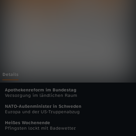
t
a
g
s
m
a
Details
g
Apothekenreform im Bundestag
Versorgung im ländlichen Raum
a
NATO-Außenminister in Schweden
Europa und der US-Truppenabzug
z
Heißes Wochenende
Pfingsten lockt mit Badewetter
i