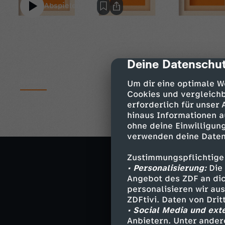
Abspielen
Deine Datenschut
cmp-dialog-des
Details
Um dir eine optimale W
Cookies und vergleichb
erforderlich für unser
hinaus Informationen a
Stille Nacht in
ohne deine Einwilligung
Viele Weihnach
verwenden deine Daten
Lockdown in Ob
Zustimmungspflichtige
Welche Corona
• Personalisierung:
Die 
Angebot des ZDF an dic
Startschuss fü
personalisieren wir au
ZDFtivi. Daten von Dri
Rabatte oft nie
• Social Media und ext
Anbietern. Unter ander