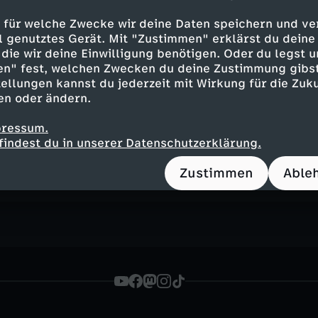
ele Neuhaus, Autorin
 Freundschaft"
 für welche Zwecke wir deine Daten speichern und ver
ell genutztes Gerät. Mit "Zustimmen" erklärst du dein
die wir deine Einwilligung benötigen. Oder du legst u
en" fest, welchen Zwecken du deine Zustimmung gibst
ellungen kannst du jederzeit mit Wirkung für die Zuku
en oder ändern.
pressum.
Inhalte entdecken
findest du in unserer Datenschutzerklärung.
n
Magazin
informativ
ZDF-Mittagsmagazin
Zustimmen
Able