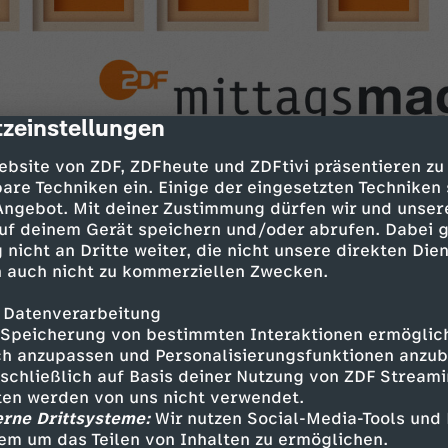
zeinstellungen
cription
ebsite von ZDF, ZDFheute und ZDFtivi präsentieren zu
are Techniken ein. Einige der eingesetzten Techniken
 Angebot. Mit deiner Zustimmung dürfen wir und unser
uf deinem Gerät speichern und/oder abrufen. Dabei 
 Innenstädten
 nicht an Dritte weiter, die nicht unsere direkten Dien
tsmärkte abgesagt
 auch nicht zu kommerziellen Zwecken.
erösterreich
 Datenverarbeitung
maßnahmen gelten?
Speicherung von bestimmten Interaktionen ermöglicht
h anzupassen und Personalisierungsfunktionen anzub
r Schnäppchenjagd
sschließlich auf Basis deiner Nutzung von ZDF Stream
tten werden von uns nicht verwendet.
driger als gedacht
erne Drittsysteme:
Wir nutzen Social-Media-Tools und
em um das Teilen von Inhalten zu ermöglichen.