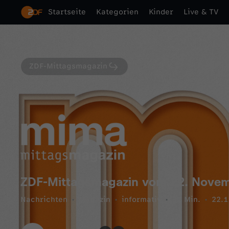
Startseite
Kategorien
Kinder
Live & TV
ZDF-Mittagsmagazin
ZDF-Mittagsmagazin vom 22. Nove
Nachrichten
Magazin
informativ
51 Min.
22.1