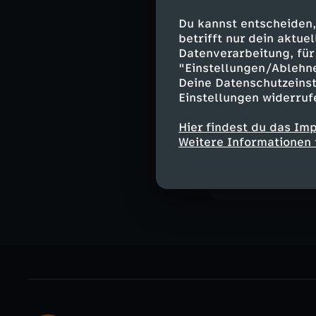
Im Gespräch: N
Über "In ewiger
Du kannst entscheiden,
betrifft nur dein aktu
Moderation:
Datenverarbeitung, für 
Jana Pareigis
"Einstellungen/Ablehn
Deine Datenschutzeinst
Einstellungen widerruf
Hier findest du das Im
Ähnliche 
Weitere Informationen 
Nachrichte