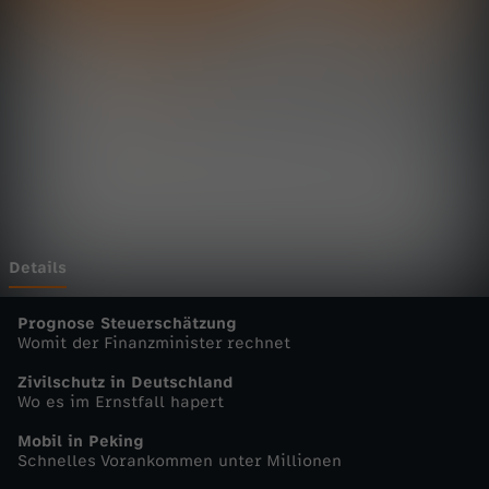
t
a
g
s
m
a
Details
g
Prognose Steuerschätzung
Womit der Finanzminister rechnet
a
Zivilschutz in Deutschland
Wo es im Ernstfall hapert
z
Mobil in Peking
Schnelles Vorankommen unter Millionen
i