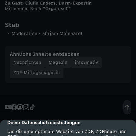
Zu Gast: Giulia Enders, Darm-Expertin
Mit neuem Buch "Organisch"
n
Stab
-
Moderation - Mirjam Meinhardt
Z
Ähnliche Inhalte entdecken
D
Nachrichten
Magazin
informativ
F
ZDF-Mittagsmagazin
-
M
i
Deine Datenschutzeinstellungen
cmp-dialog-description
t
Um dir eine optimale Website von ZDF, ZDFheute und