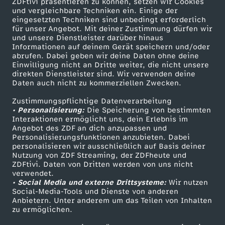
ZDFtivi präsentieren zu können, setzen wir Cookies
t
und vergleichbare Techniken ein. Einige der
eingesetzten Techniken sind unbedingt erforderlich
für unser Angebot. Mit deiner Zustimmung dürfen wir
a
Mehr ZDF
Service
und unsere Dienstleister darüber hinaus
Informationen auf deinem Gerät speichern und/oder
ZDF-Apps
ZDFmitreden
abrufen. Dabei geben wir deine Daten ohne deine
g
Einwilligung nicht an Dritte weiter, die nicht unsere
Smart TV
Kontakt zum ZDF
direkten Dienstleister sind. Wir verwenden deine
s
Daten auch nicht zu kommerziellen Zwecken.
ZDFtext
Tickets
Zustimmungspflichtige Datenverarbeitung
Livestreams
Zuschauerservice
m
• Personalisierung:
Die Speicherung von bestimmten
Sendungen A-Z
Hilfe
Interaktionen ermöglicht uns, dein Erlebnis im
Angebot des ZDF an dich anzupassen und
a
TV-Programm
Personalisierungsfunktionen anzubieten. Dabei
personalisieren wir ausschließlich auf Basis deiner
g
Nutzung von ZDF Streaming, der ZDFheute und
ZDFtivi. Daten von Dritten werden von uns nicht
Das ZDF
verwendet.
a
• Social Media und externe Drittsysteme:
Wir nutzen
ZDF Unternehmen
Social-Media-Tools und Dienste von anderen
Anbietern. Unter anderem um das Teilen von Inhalten
z
Karriere
zu ermöglichen.
Presseportal