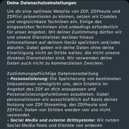
Deine Datenschutzeinstellungen
cmp-dialog-description
t
Um dir eine optimale Website von ZDF, ZDFheute und
ZDFtivi präsentieren zu können, setzen wir Cookies
a
und vergleichbare Techniken ein. Einige der
eingesetzten Techniken sind unbedingt erforderlich
für unser Angebot. Mit deiner Zustimmung dürfen wir
g
Mehr ZDF
Service
und unsere Dienstleister darüber hinaus
Informationen auf deinem Gerät speichern und/oder
ZDF-Apps
ZDFmitreden
s
abrufen. Dabei geben wir deine Daten ohne deine
Einwilligung nicht an Dritte weiter, die nicht unsere
Smart TV
Kontakt zum ZDF
direkten Dienstleister sind. Wir verwenden deine
m
Daten auch nicht zu kommerziellen Zwecken.
ZDFtext
Tickets
Zustimmungspflichtige Datenverarbeitung
Livestreams
Zuschauerservice
a
• Personalisierung:
Die Speicherung von bestimmten
Sendungen A-Z
Hilfe
Interaktionen ermöglicht uns, dein Erlebnis im
g
Angebot des ZDF an dich anzupassen und
TV-Programm
Personalisierungsfunktionen anzubieten. Dabei
personalisieren wir ausschließlich auf Basis deiner
a
Nutzung von ZDF Streaming, der ZDFheute und
ZDFtivi. Daten von Dritten werden von uns nicht
Das ZDF
verwendet.
z
• Social Media und externe Drittsysteme:
Wir nutzen
ZDF Unternehmen
Social-Media-Tools und Dienste von anderen