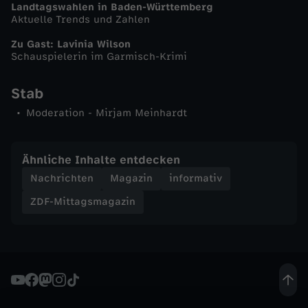
Landtagswahlen in Baden-Württemberg
Aktuelle Trends und Zahlen
n
Zu Gast: Lavinia Wilson
-
Schauspielerin im Garmisch-Krimi
Z
Stab
Moderation - Mirjam Meinhardt
D
F
Ähnliche Inhalte entdecken
Nachrichten
Magazin
informativ
-
ZDF-Mittagsmagazin
M
i
t