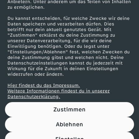
i
Anbietern. Unter anderem um das Teilen von Inhalten
Karriere
zu ermöglichen.
Presseportal
n
Du kannst entscheiden, für welche Zwecke wir deine
ZDF goes Schule
Daten speichern und verarbeiten dürfen. Dies
betrifft nur dein aktuell genutztes Gerät. Mit
v
Werbefernsehen
"Zustimmen" erklärst du deine Zustimmung zu
unserer Datenverarbeitung, für die wir deine
Mainzelmännchen
o
Einwilligung benötigen. Oder du legst unter
"Einstellungen/Ablehnen" fest, welchen Zwecken du
deine Zustimmung gibst und welchen nicht. Deine
m
Datenschutzeinstellungen kannst du jederzeit mit
Wirkung für die Zukunft in deinen Einstellungen
widerrufen oder ändern.
2
Hier findest du das Impressum.
Partner
7
Weitere Informationen findest du in unserer
Datenschutzerklärung.
.
Zustimmen
F
Ablehnen
Nutzungsbedingungen
Datenschutz
Datenschutz-Einstellungen
e
Impressum