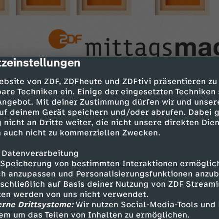
zeinstellungen
cription
ebsite von ZDF, ZDFheute und ZDFtivi präsentieren zu
are Techniken ein. Einige der eingesetzten Techniken
 Angebot. Mit deiner Zustimmung dürfen wir und unser
uf deinem Gerät speichern und/oder abrufen. Dabei 
n der Ukraine
 nicht an Dritte weiter, die nicht unsere direkten Dien
iner Woche im Krieg
 auch nicht zu kommerziellen Zwecken.
 der Ukraine
 Datenverarbeitung
 hilft
Speicherung von bestimmten Interaktionen ermöglicht
h anzupassen und Personalisierungsfunktionen anzub
fahrt
sschließlich auf Basis deiner Nutzung von ZDF Stream
tten werden von uns nicht verwendet.
ter auf der ISS?
erne Drittsysteme:
Wir nutzen Social-Media-Tools und
em um das Teilen von Inhalten zu ermöglichen.