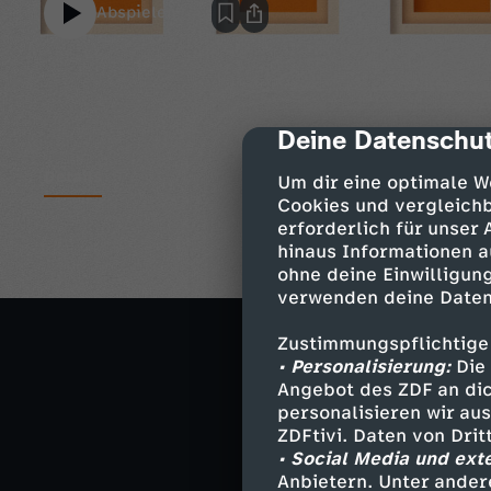
Abspielen
Deine Datenschut
cmp-dialog-des
Details
Um dir eine optimale W
Cookies und vergleichb
erforderlich für unser
hinaus Informationen a
Aktuelle Lage i
ohne deine Einwilligung
Ein Land nach e
verwenden deine Daten
Geflüchtete aus
Zustimmungspflichtige
Wie Brandenburg
• Personalisierung:
Die 
Angebot des ZDF an dic
Krieg und Raum
personalisieren wir au
ZDFtivi. Daten von Dri
Wie geht es wei
• Social Media und ext
Anbietern. Unter ander