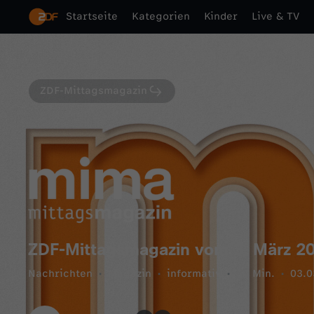
Startseite
Kategorien
Kinder
Live & TV
ZDF-Mittagsmagazin
ZDF-Mittagsmagazin vom 3. März 2
Nachrichten
Magazin
informativ
54 Min.
03.0