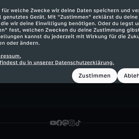
na Lunz, Aktivistin
sche Außenpolitik"
 für welche Zwecke wir deine Daten speichern und ver
ell genutztes Gerät. Mit "Zustimmen" erklärst du dein
die wir deine Einwilligung benötigen. Oder du legst u
en" fest, welchen Zwecken du deine Zustimmung gibst
ellungen kannst du jederzeit mit Wirkung für die Zuku
en oder ändern.
pressum.
Inhalte entdecken
findest du in unserer Datenschutzerklärung.
n
Magazin
informativ
ZDF-Mittagsmagazin
Zustimmen
Able