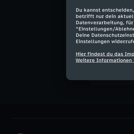
Gespräch: Kristi
Über "Feministi
Du kannst entscheiden,
betrifft nur dein aktu
Moderation:
Datenverarbeitung, für 
Daniel Pontzen
"Einstellungen/Ablehn
Deine Datenschutzeinst
Einstellungen widerruf
Hier findest du das Im
Ähnliche 
Weitere Informationen 
Nachrichte