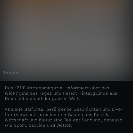
t
a
g
s
m
a
Details
g
Das "ZDF-Mittagsmagazin" informiert über das
Wichtigste des Tages und liefert Hintergründe aus
Deutschland und der ganzen Welt.
a
Aktuelle Berichte, berührende Geschichten und Live-
z
Interviews mit prominenten Gästen aus Politik,
Wirtschaft und Kultur sind Teil der Sendung, genauso
wie Sport, Service und Wetter.
i