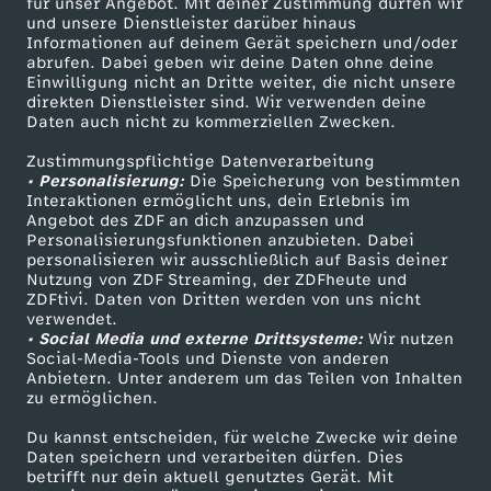
für unser Angebot. Mit deiner Zustimmung dürfen wir
t
Mehr ZDF
Service
und unsere Dienstleister darüber hinaus
Informationen auf deinem Gerät speichern und/oder
ZDF-Apps
ZDFmitreden
abrufen. Dabei geben wir deine Daten ohne deine
a
Einwilligung nicht an Dritte weiter, die nicht unsere
Smart TV
Kontakt zum ZDF
direkten Dienstleister sind. Wir verwenden deine
Daten auch nicht zu kommerziellen Zwecken.
g
ZDFtext
Tickets
Zustimmungspflichtige Datenverarbeitung
Livestreams
Zuschauerservice
s
• Personalisierung:
Die Speicherung von bestimmten
Sendungen A-Z
Hilfe
Interaktionen ermöglicht uns, dein Erlebnis im
Angebot des ZDF an dich anzupassen und
m
TV-Programm
Personalisierungsfunktionen anzubieten. Dabei
personalisieren wir ausschließlich auf Basis deiner
Nutzung von ZDF Streaming, der ZDFheute und
a
ZDFtivi. Daten von Dritten werden von uns nicht
Das ZDF
verwendet.
g
• Social Media und externe Drittsysteme:
Wir nutzen
ZDF Unternehmen
Social-Media-Tools und Dienste von anderen
Anbietern. Unter anderem um das Teilen von Inhalten
Karriere
a
zu ermöglichen.
Presseportal
Du kannst entscheiden, für welche Zwecke wir deine
z
ZDF goes Schule
Daten speichern und verarbeiten dürfen. Dies
betrifft nur dein aktuell genutztes Gerät. Mit
Werbefernsehen