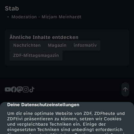
Stab
n
Moderation - Mirjam Meinhardt
-
Ähnliche Inhalte entdecken
Z
Nachrichten
Magazin
informativ
D
ZDF-Mittagsmagazin
F
-
M
Deine Datenschutzeinstellungen
cmp-dialog-description
i
Um dir eine optimale Website von ZDF, ZDFheute und
ZDFtivi präsentieren zu können, setzen wir Cookies
und vergleichbare Techniken ein. Einige der
t
eingesetzten Techniken sind unbedingt erforderlich