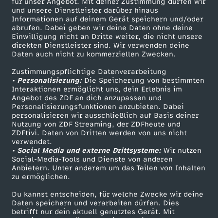
für unser Angebot. Mit deiner Zustimmung dürfen wir
t
Mehr ZDF
Service
und unsere Dienstleister darüber hinaus
Informationen auf deinem Gerät speichern und/oder
ZDF-Apps
ZDFmitreden
abrufen. Dabei geben wir deine Daten ohne deine
a
Einwilligung nicht an Dritte weiter, die nicht unsere
Smart TV
Kontakt zum ZDF
direkten Dienstleister sind. Wir verwenden deine
Daten auch nicht zu kommerziellen Zwecken.
g
ZDFtext
Tickets
Zustimmungspflichtige Datenverarbeitung
Livestreams
Zuschauerservice
s
• Personalisierung:
Die Speicherung von bestimmten
Sendungen A-Z
Hilfe
Interaktionen ermöglicht uns, dein Erlebnis im
Angebot des ZDF an dich anzupassen und
m
TV-Programm
Personalisierungsfunktionen anzubieten. Dabei
personalisieren wir ausschließlich auf Basis deiner
Nutzung von ZDF Streaming, der ZDFheute und
a
ZDFtivi. Daten von Dritten werden von uns nicht
Das ZDF
verwendet.
g
• Social Media und externe Drittsysteme:
Wir nutzen
ZDF Unternehmen
Social-Media-Tools und Dienste von anderen
Anbietern. Unter anderem um das Teilen von Inhalten
Karriere
a
zu ermöglichen.
Presseportal
Du kannst entscheiden, für welche Zwecke wir deine
z
ZDF goes Schule
Daten speichern und verarbeiten dürfen. Dies
betrifft nur dein aktuell genutztes Gerät. Mit
Werbefernsehen