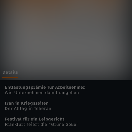
t
Wechseln zu: ZDFheute
a
g
s
m
a
Details
g
Entlastungsprämie für Arbeitnehmer
Wie Unternehmen damit umgehen
a
Iran in Kriegszeiten
Der Alltag in Teheran
z
Festival für ein Leibgericht
Frankfurt feiert die "Grüne Soße"
i