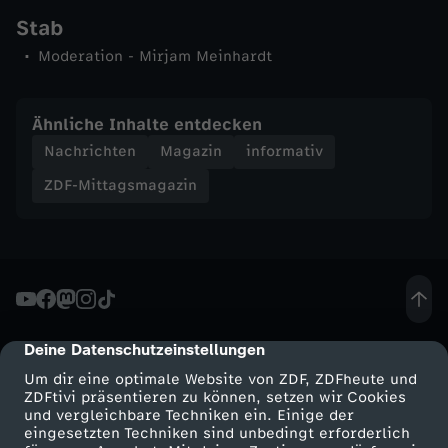
Stab
n
Moderation - Mirjam Meinhardt
-
Ähnliche Inhalte entdecken
Z
Nachrichten
Magazin
informativ
D
ZDF-Mittagsmagazin
F
-
M
Deine Datenschutzeinstellungen
cmp-dialog-description
i
Um dir eine optimale Website von ZDF, ZDFheute und
ZDFtivi präsentieren zu können, setzen wir Cookies
und vergleichbare Techniken ein. Einige der
t
eingesetzten Techniken sind unbedingt erforderlich