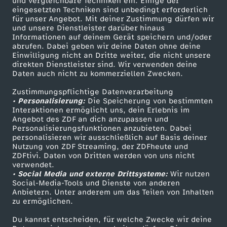
und vergleichbare Techniken ein. Einige der
i
eingesetzten Techniken sind unbedingt erforderlich
für unser Angebot. Mit deiner Zustimmung dürfen wir
Mehr ZDF
Service
und unsere Dienstleister darüber hinaus
m
Informationen auf deinem Gerät speichern und/oder
ZDF-Apps
ZDFmitreden
abrufen. Dabei geben wir deine Daten ohne deine
Einwilligung nicht an Dritte weiter, die nicht unsere
T
Smart TV
Kontakt zum ZDF
direkten Dienstleister sind. Wir verwenden deine
Daten auch nicht zu kommerziellen Zwecken.
ZDFtext
Tickets
e
Zustimmungspflichtige Datenverarbeitung
Livestreams
Zuschauerservice
• Personalisierung:
Die Speicherung von bestimmten
s
Sendungen A-Z
Hilfe
Interaktionen ermöglicht uns, dein Erlebnis im
Angebot des ZDF an dich anzupassen und
TV-Programm
Personalisierungsfunktionen anzubieten. Dabei
t
personalisieren wir ausschließlich auf Basis deiner
Nutzung von ZDF Streaming, der ZDFheute und
ZDFtivi. Daten von Dritten werden von uns nicht
Das ZDF
verwendet.
• Social Media und externe Drittsysteme:
Wir nutzen
ZDF Unternehmen
Social-Media-Tools und Dienste von anderen
Anbietern. Unter anderem um das Teilen von Inhalten
Karriere
zu ermöglichen.
Presseportal
Du kannst entscheiden, für welche Zwecke wir deine
ZDF goes Schule