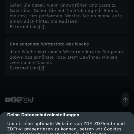
Seien Sie dabei, wenn Showgrößen und Stars zu
-
Gast sind. Gehen Sie auf Tuchfühlung mit Bands,
die ihre Hits performen. Werfen Sie im moma café
einen Blick hinter die Kulissen.
O
External Link
l
Das schönste Wetterfoto der Woche
Jede Woche kürt moma-Wettermoderator Benjamin
i
Stöwe das schönste Foto. Dem Gewinner winken
zwei moma-Tassen.
v
External Link
e
n
ö
Deine Datenschutzeinstellungen
cmp-dialog-description
Um dir eine optimale Website von ZDF, ZDFheute und
l
ZDFtivi präsentieren zu können, setzen wir Cookies