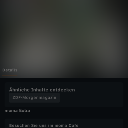
g
e
n
m
a
g
Details
a
Ähnliche Inhalte entdecken
z
ZDF-Morgenmagazin
moma Extra
i
n
Besuchen Sie uns im moma Café