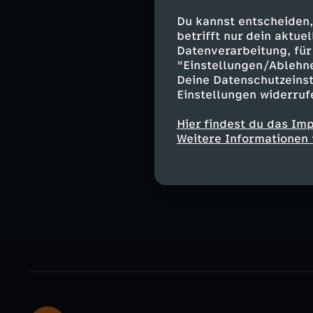
Seien Sie dabe
Du kannst entscheiden,
Tuchfühlung mi
betrifft nur dein aktu
Blick hinter die
Datenverarbeitung, für 
External Link
"Einstellungen/Ablehn
Deine Datenschutzeinst
Einstellungen widerruf
Das schönste
Hier findest du das Im
Jede Woche kü
Weitere Informationen 
Gewinner wink
External Link