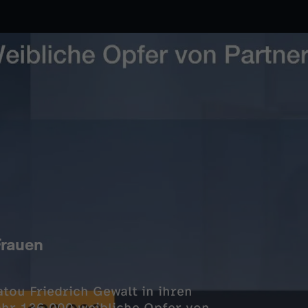
Frauen
atou Friedrich Gewalt in ihren