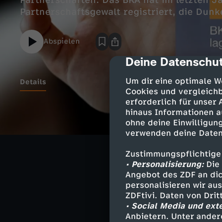
Partnerschaften. Das BKA hat im letzten J
Partnerschaftsgewalt registriert, die Dunke
Abspielen
Deine Datenschut
cmp-dialog-des
Um dir eine optimale W
Details
Cookies und vergleichb
erforderlich für unser
hinaus Informationen a
ohne deine Einwilligung
Ähnliche 
verwenden deine Daten
ZDF-Morgen
Zustimmungspflichtige
• Personalisierung:
Die 
Angebot des ZDF an dic
moma Extra
personalisieren wir au
ZDFtivi. Daten von Dri
• Social Media und ext
Besuchen Sie
Anbietern. Unter ander