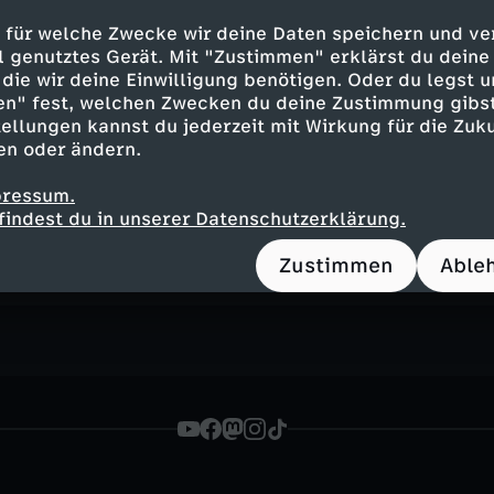
i, wenn Showgrößen und Stars zu Gast sind. Gehen Sie
 für welche Zwecke wir deine Daten speichern und ver
t Bands, die ihre Hits performen. Werfen Sie im moma
ell genutztes Gerät. Mit "Zustimmen" erklärst du dein
 Kulissen.
die wir deine Einwilligung benötigen. Oder du legst u
en" fest, welchen Zwecken du deine Zustimmung gibst
ellungen kannst du jederzeit mit Wirkung für die Zuku
en oder ändern.
 Wetterfoto der Woche
pressum.
rt moma-Wettermoderator Benjamin Stöwe das schöns
findest du in unserer Datenschutzerklärung.
en zwei moma-Tassen.
Zustimmen
Able