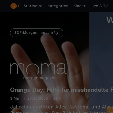
Startseite
Kategorien
Kinder
Live & TV
ZDF-Morgenmagazin
Orange Day: Hilfe für misshandelte 
3 Min.
25.11.2025
ZDF
Jahrelang erlitten Alice Westphal und Aiss