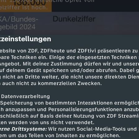
ahr 136.000 weibliche Opfer von
lziffer ist hoch.
zeinstellungen
cription
ebsite von ZDF, ZDFheute und ZDFtivi präsentieren zu
are Techniken ein. Einige der eingesetzten Techniken
 Angebot. Mit deiner Zustimmung dürfen wir und unser
uf deinem Gerät speichern und/oder abrufen. Dabei 
 nicht an Dritte weiter, die nicht unsere direkten Dien
Inhalte entdecken
 auch nicht zu kommerziellen Zwecken.
magazin
 Datenverarbeitung
Speicherung von bestimmten Interaktionen ermöglicht
h anzupassen und Personalisierungsfunktionen anzub
sschließlich auf Basis deiner Nutzung von ZDF Stream
tten werden von uns nicht verwendet.
erne Drittsysteme:
Wir nutzen Social-Media-Tools und
 uns im moma Café
em um das Teilen von Inhalten zu ermöglichen.