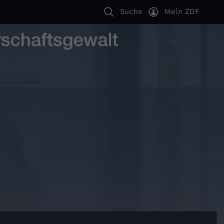
Suche
Mein ZDF