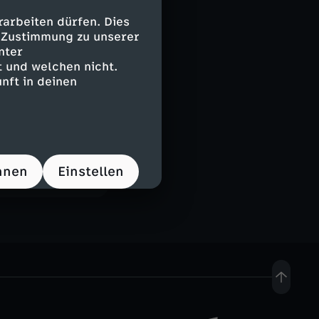
 auf
arbeiten dürfen. Dies
 café einen
e Zustimmung zu unserer
nter
 und welchen nicht.
nft in deinen
te Foto. Dem
hnen
Einstellen