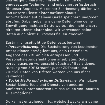
und vergleichbare Techniken ein. Einige der
R
eingesetzten Techniken sind unbedingt erforderlich
für unser Angebot. Mit deiner Zustimmung dürfen wir
Mehr ZDF
Service
und unsere Dienstleister darüber hinaus
i
Informationen auf deinem Gerät speichern und/oder
ZDF-Apps
ZDFmitreden
abrufen. Dabei geben wir deine Daten ohne deine
Einwilligung nicht an Dritte weiter, die nicht unsere
c
Smart TV
Kontakt zum ZDF
direkten Dienstleister sind. Wir verwenden deine
Daten auch nicht zu kommerziellen Zwecken.
ZDFtext
Tickets
h
Zustimmungspflichtige Datenverarbeitung
Livestreams
Zuschauerservice
• Personalisierung:
Die Speicherung von bestimmten
t
Sendungen A-Z
Hilfe
Interaktionen ermöglicht uns, dein Erlebnis im
Angebot des ZDF an dich anzupassen und
TV-Programm
Personalisierungsfunktionen anzubieten. Dabei
i
personalisieren wir ausschließlich auf Basis deiner
Nutzung von ZDF Streaming, der ZDFheute und
g
ZDFtivi. Daten von Dritten werden von uns nicht
Das ZDF
verwendet.
• Social Media und externe Drittsysteme:
Wir nutzen
ZDF Unternehmen
S
Social-Media-Tools und Dienste von anderen
Anbietern. Unter anderem um das Teilen von Inhalten
Karriere
zu ermöglichen.
p
Presseportal
Du kannst entscheiden, für welche Zwecke wir deine
ZDF goes Schule