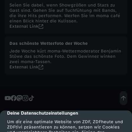
Seien Sie dabei, wenn Showgrößen und Stars zu
-
Gast sind. Gehen Sie auf Tuchfühlung mit Bands,
die ihre Hits performen. Werfen Sie im moma café
einen Blick hinter die Kulissen.
S
External Link
e
Das schönste Wetterfoto der Woche
Jede Woche kürt moma-Wettermoderator Benjamin
r
Stöwe das schönste Foto. Dem Gewinner winken
zwei moma-Tassen.
v
External Link
i
c
e
Deine Datenschutzeinstellungen
cmp-dialog-description
Um dir eine optimale Website von ZDF, ZDFheute und
:
ZDFtivi präsentieren zu können, setzen wir Cookies