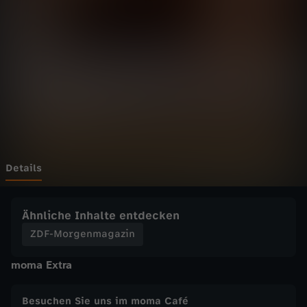
g
e
n
m
a
g
Details
a
Ähnliche Inhalte entdecken
z
ZDF-Morgenmagazin
moma Extra
i
n
Besuchen Sie uns im moma Café