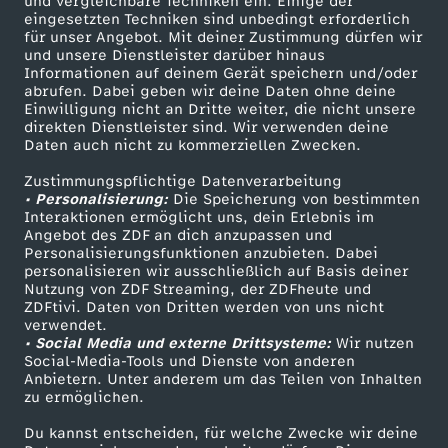
und vergleichbare Techniken ein. Einige der
s
eingesetzten Techniken sind unbedingt erforderlich
für unser Angebot. Mit deiner Zustimmung dürfen wir
Mehr ZDF
Service
und unsere Dienstleister darüber hinaus
W
Informationen auf deinem Gerät speichern und/oder
ZDF-Apps
ZDFmitreden
abrufen. Dabei geben wir deine Daten ohne deine
Einwilligung nicht an Dritte weiter, die nicht unsere
e
Smart TV
Kontakt zum ZDF
direkten Dienstleister sind. Wir verwenden deine
Daten auch nicht zu kommerziellen Zwecken.
ZDFtext
Tickets
t
Zustimmungspflichtige Datenverarbeitung
Livestreams
Zuschauerservice
• Personalisierung:
Die Speicherung von bestimmten
t
Sendungen A-Z
Hilfe
Interaktionen ermöglicht uns, dein Erlebnis im
Angebot des ZDF an dich anzupassen und
TV-Programm
Personalisierungsfunktionen anzubieten. Dabei
e
personalisieren wir ausschließlich auf Basis deiner
Nutzung von ZDF Streaming, der ZDFheute und
r
ZDFtivi. Daten von Dritten werden von uns nicht
Das ZDF
verwendet.
• Social Media und externe Drittsysteme:
Wir nutzen
ZDF Unternehmen
a
Social-Media-Tools und Dienste von anderen
Anbietern. Unter anderem um das Teilen von Inhalten
Karriere
zu ermöglichen.
m
Presseportal
Du kannst entscheiden, für welche Zwecke wir deine
ZDF goes Schule