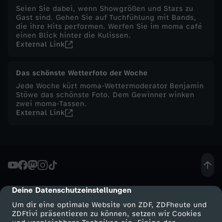
Seien Sie dabei, wenn Showgrößen und Stars zu
-
Gast sind. Gehen Sie auf Tuchfühlung mit Bands,
die ihre Hits performen. Werfen Sie im moma café
einen Blick hinter die Kulissen.
S
External Link
o
Das schönste Wetterfoto der Woche
Jede Woche kürt moma-Wettermoderator Benjamin
w
Stöwe das schönste Foto. Dem Gewinner winken
zwei moma-Tassen.
i
External Link
r
d
d
Deine Datenschutzeinstellungen
cmp-dialog-description
Um dir eine optimale Website von ZDF, ZDFheute und
a
ZDFtivi präsentieren zu können, setzen wir Cookies