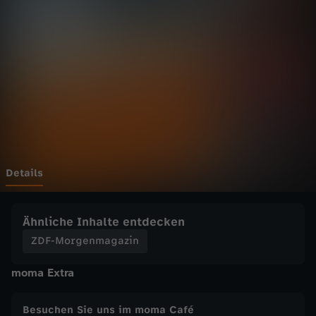
g
e
n
m
a
g
Details
a
Ähnliche Inhalte entdecken
z
ZDF-Morgenmagazin
moma Extra
i
n
Besuchen Sie uns im moma Café