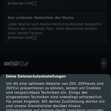
External Link
e
n
Das schönste Wetterfoto der Woche
Jede Woche kürt moma-Wettermoderator Benjamin
m
Stöwe das schönste Foto. Dem Gewinner winken
zwei moma-Tassen.
External Link
a
g
a
z
Deine Datenschutzeinstellungen
cmp-dialog-description
Um dir eine optimale Website von ZDF, ZDFheute und
i
ZDFtivi präsentieren zu können, setzen wir Cookies
und vergleichbare Techniken ein. Einige der
eingesetzten Techniken sind unbedingt erforderlich
n
für unser Angebot. Mit deiner Zustimmung dürfen wir
Mehr ZDF
Service
und unsere Dienstleister darüber hinaus
Informationen auf deinem Gerät speichern und/oder