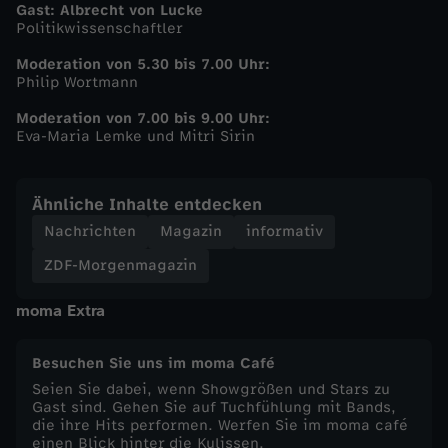
Gast: Albrecht von Lucke
Politikwissenschaftler
-
Moderation von 5.30 bis 7.00 Uhr:
Z
Philip Wortmann
Moderation von 7.00 bis 9.00 Uhr:
D
Eva-Maria Lemke und Mitri Sirin
F
Ähnliche Inhalte entdecken
-
Nachrichten
Magazin
informativ
ZDF-Morgenmagazin
M
moma Extra
o
Besuchen Sie uns im moma Café
r
Seien Sie dabei, wenn Showgrößen und Stars zu
Gast sind. Gehen Sie auf Tuchfühlung mit Bands,
g
die ihre Hits performen. Werfen Sie im moma café
einen Blick hinter die Kulissen.