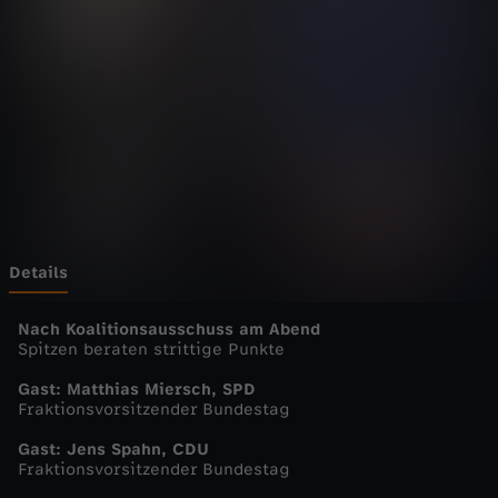
g
e
n
m
a
g
Details
a
Nach Koalitionsausschuss am Abend
Spitzen beraten strittige Punkte
z
Gast: Matthias Miersch, SPD
Fraktionsvorsitzender Bundestag
i
Gast: Jens Spahn, CDU
Fraktionsvorsitzender Bundestag
n