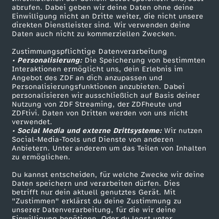
v
ZDF-Apps
ZDFmitreden
abrufen. Dabei geben wir deine Daten ohne deine
Einwilligung nicht an Dritte weiter, die nicht unsere
Smart TV
Kontakt zum ZDF
o
direkten Dienstleister sind. Wir verwenden deine
Daten auch nicht zu kommerziellen Zwecken.
ZDFtext
Tickets
m
Zustimmungspflichtige Datenverarbeitung
Livestreams
Zuschauerservice
• Personalisierung:
Die Speicherung von bestimmten
Sendungen A-Z
Hilfe
Interaktionen ermöglicht uns, dein Erlebnis im
1
Angebot des ZDF an dich anzupassen und
TV-Programm
Personalisierungsfunktionen anzubieten. Dabei
4
personalisieren wir ausschließlich auf Basis deiner
Nutzung von ZDF Streaming, der ZDFheute und
ZDFtivi. Daten von Dritten werden von uns nicht
.
Das ZDF
verwendet.
• Social Media und externe Drittsysteme:
Wir nutzen
ZDF Unternehmen
Social-Media-Tools und Dienste von anderen
N
Anbietern. Unter anderem um das Teilen von Inhalten
Karriere
zu ermöglichen.
o
Presseportal
Du kannst entscheiden, für welche Zwecke wir deine
ZDF goes Schule
Daten speichern und verarbeiten dürfen. Dies
v
betrifft nur dein aktuell genutztes Gerät. Mit
Werbefernsehen
"Zustimmen" erklärst du deine Zustimmung zu
unserer Datenverarbeitung, für die wir deine
e
Mainzelmännchen
Einwilligung benötigen. Oder du legst unter