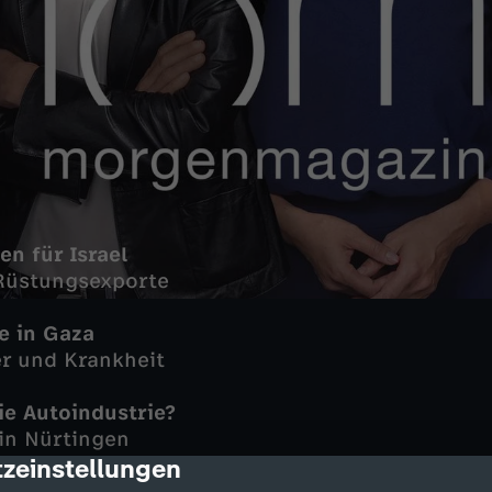
en für Israel
Rüstungsexporte
e in Gaza
r und Krankheit
ie Autoindustrie?
in Nürtingen
zeinstellungen
cription