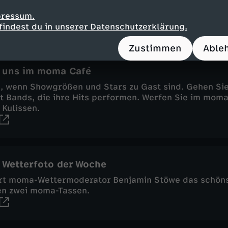
n
Magazin
informativ
ZDF-Morgenmagazin
pressum.
findest du in unserer Datenschutzerklärung.
Zustimmen
Able
 uns im moma Café
i, wenn Showgrößen und Stars zu Gast sind. Gehen Sie
t Bands, die ihre Hits performen. Werfen Sie im moma
 Kulissen.
 Wetterfoto der Woche
rt moma-Wettermoderator Benjamin Stöwe das schöns
en zwei moma-Tassen.