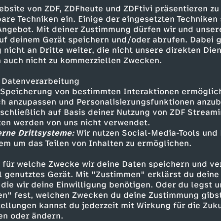
Dagny Holle-Lee
ebsite von ZDF, ZDFheute und ZDFtivi präsentieren zu
 Schmerzexpertin
are Techniken ein. Einige der eingesetzten Techniken
 Angebot. Mit deiner Zustimmung dürfen wir und unser
 Faber, FDP
uf deinem Gerät speichern und/oder abrufen. Dabei 
erteidigungsausschuss
 nicht an Dritte weiter, die nicht unsere direkten Dien
 auch nicht zu kommerziellen Zwecken.
ard Müller
 Datenverarbeitung
omobilindustrie
Speicherung von bestimmten Interaktionen ermöglicht
h anzupassen und Personalisierungsfunktionen anzub
 bis 7.00 Uhr:
sschließlich auf Basis deiner Nutzung von ZDF Stream
n
tten werden von uns nicht verwendet.
erne Drittsysteme:
Wir nutzen Social-Media-Tools und
 bis 9.00 Uhr:
em um das Teilen von Inhalten zu ermöglichen.
 Mitri Sirin
 für welche Zwecke wir deine Daten speichern und ver
ell genutztes Gerät. Mit "Zustimmen" erklärst du dein
die wir deine Einwilligung benötigen. Oder du legst u
en" fest, welchen Zwecken du deine Zustimmung gibst
Inhalte entdecken
ellungen kannst du jederzeit mit Wirkung für die Zuku
en oder ändern.