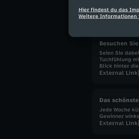
Nachrichte
Hier findest du das Im
Weitere Informationen 
moma Extra
Besuchen Sie
Seien Sie dabe
Tuchfühlung mi
Blick hinter die
External Link
Das schönste
Jede Woche kü
Gewinner wink
External Link