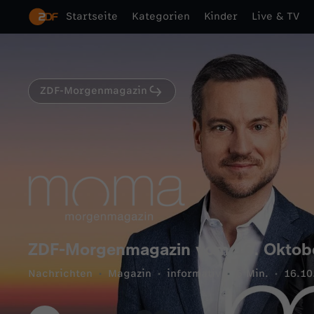
Startseite
Kategorien
Kinder
Live & TV
ZDF-Morgenmagazin
ZDF-Morgenmagazin vom 16. Oktob
Nachrichten
Magazin
informativ
6 Min.
16.10