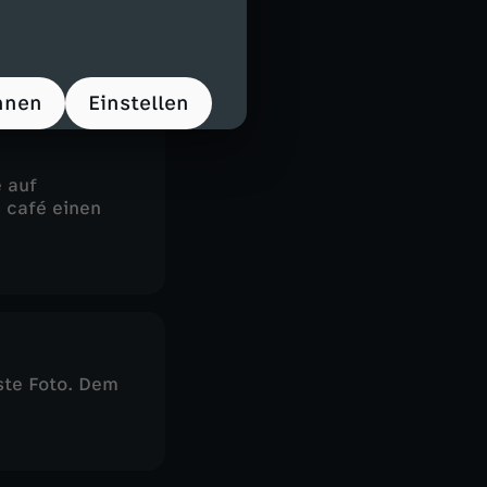
hnen
Einstellen
 auf
 café einen
te Foto. Dem