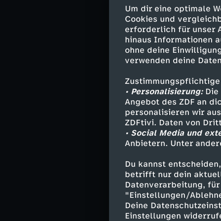
Zu Gast: Prof. 
Um dir eine optimale W
Neurologin und
Cookies und vergleichb
erforderlich für unser
Zu Gast: Marcus
hinaus Informationen a
Vorsitzender V
ohne deine Einwilligung
verwenden deine Daten
Zu Gast: Hildeg
Zustimmungspflichtige
Verband der Aut
• Personalisierung:
Die 
Angebot des ZDF an dic
Moderation 5.30
personalisieren wir au
Philip Wortman
ZDFtivi. Daten von Dri
• Social Media und ext
Moderation 7.00
Anbietern. Unter ander
Dunja Hayali und
Du kannst entscheiden,
betrifft nur dein aktu
Datenverarbeitung, für 
"Einstellungen/Ablehn
Ähnliche 
Deine Datenschutzeinst
Einstellungen widerruf