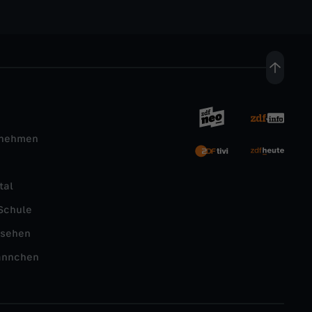
rnehmen
tal
Schule
nsehen
ännchen