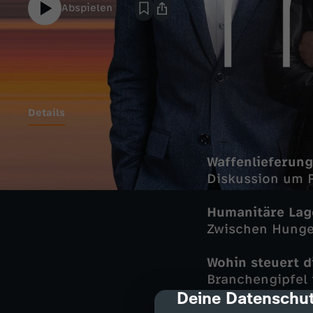
Abspielen
Details
Waffenlieferung
Diskussion um 
Humanitäre Lag
Zwischen Hunge
Wohin steuert d
Branchengipfel 
Deine Datenschut
cmp-dialog-des