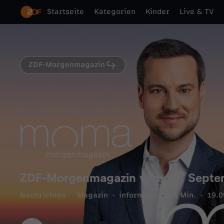
Startseite
Kategorien
Kinder
Live & TV
ZDF-Morgenmagazin
ZDF-Morgenmagazin vom 19. Septe
Nachrichten
Magazin
informativ
93 Min.
19.0