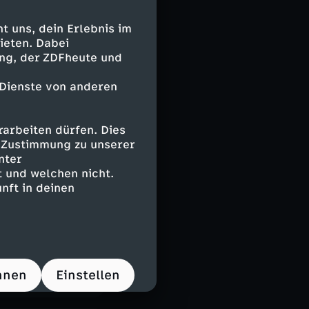
 uns, dein Erlebnis im
ieten. Dabei
ing, der ZDFheute und
 Dienste von anderen
arbeiten dürfen. Dies
e Zustimmung zu unserer
nter
 und welchen nicht.
nft in deinen
 auf
 café einen
hnen
Einstellen