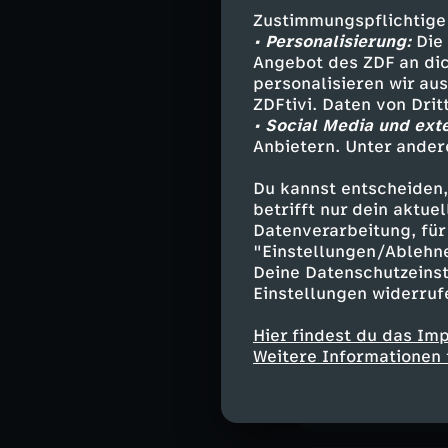
Zu Gast: Elisab
Zustimmungspflichtige
Ostbeauftragte
• Personalisierung:
Die 
Angebot des ZDF an dic
personalisieren wir au
ZDFtivi. Daten von Dri
• Social Media und ext
Ähnliche 
Anbietern. Unter ander
Nachrichte
Du kannst entscheiden,
betrifft nur dein aktu
moma Extra
Datenverarbeitung, für 
"Einstellungen/Ablehn
Deine Datenschutzeinst
Einstellungen widerruf
Besuchen Sie
Seien Sie dabe
Hier findest du das Im
Tuchfühlung mi
Weitere Informationen 
Blick hinter die
External Link