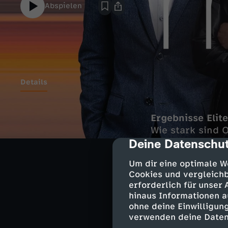
Abspielen
Details
Ergebnisse Elit
Wie stark sind 
Deine Datenschut
cmp-dialog-des
LIVE aus dem D
Um dir eine optimale W
Spitzenforschu
Cookies und vergleichb
erforderlich für unser
Zu Gast: Clara 
hinaus Informationen a
Mitglied des W
ohne deine Einwilligung
verwenden deine Daten