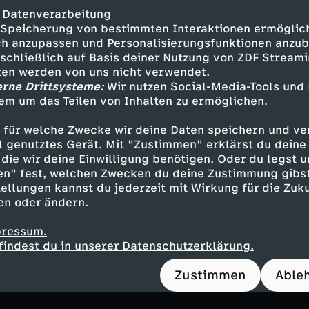
eth Kaiser, SPD
 Datenverarbeitung
 der Bundesregierung
Speicherung von bestimmten Interaktionen ermöglicht
h anzupassen und Personalisierungsfunktionen anzub
sschließlich auf Basis deiner Nutzung von ZDF Stream
tten werden von uns nicht verwendet.
erne Drittsysteme:
Wir nutzen Social-Media-Tools und
Inhalte entdecken
em um das Teilen von Inhalten zu ermöglichen.
n
Magazin
informativ
ZDF-Morgenmagazin
 für welche Zwecke wir deine Daten speichern und ver
ell genutztes Gerät. Mit "Zustimmen" erklärst du dein
die wir deine Einwilligung benötigen. Oder du legst u
en" fest, welchen Zwecken du deine Zustimmung gibst
ellungen kannst du jederzeit mit Wirkung für die Zuku
en oder ändern.
 uns im moma Café
i, wenn Showgrößen und Stars zu Gast sind. Gehen Sie
pressum.
t Bands, die ihre Hits performen. Werfen Sie im moma
findest du in unserer Datenschutzerklärung.
 Kulissen.
Zustimmen
Able