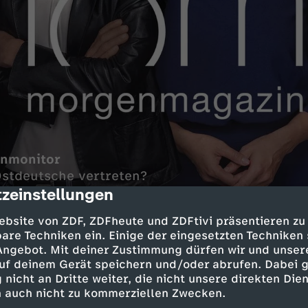
enmonitor
Ostdeutsche vertreten?
zeinstellungen
cription
LR in Hamburg
ebsite von ZDF, ZDFheute und ZDFtivi präsentieren zu
ng mit Quantencomputern
are Techniken ein. Einige der eingesetzten Techniken
 Angebot. Mit deiner Zustimmung dürfen wir und unser
Bünger, Die Linke
uf deinem Gerät speichern und/oder abrufen. Dabei 
ahlausschusses
 nicht an Dritte weiter, die nicht unsere direkten Dien
 auch nicht zu kommerziellen Zwecken.