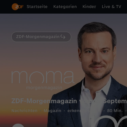
Startseite
Kategorien
Kinder
Live & TV
ZDF-Morgenmagazin
ZDF-Morgenmagazin vom 2. Septem
Nachrichten
Magazin
erkenntnisreich
80 Min.