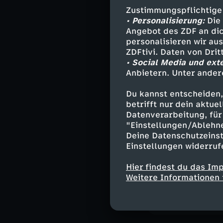
Zu Gast: René S
Zustimmungspflichtige
Mitglied des D
• Personalisierung:
Die 
Angebot des ZDF an dic
personalisieren wir au
ZDFtivi. Daten von Dri
• Social Media und ext
Ähnliche 
Anbietern. Unter ander
Nachrichte
Du kannst entscheiden,
betrifft nur dein aktu
moma Extra
Datenverarbeitung, für 
"Einstellungen/Ablehn
Deine Datenschutzeinst
Einstellungen widerruf
Besuchen Sie
Seien Sie dabe
Hier findest du das Im
Tuchfühlung mi
Weitere Informationen 
Blick hinter die
External Link