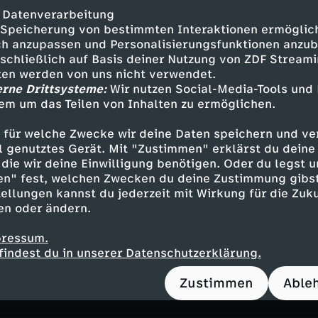
pringer, AfD
 Datenverarbeitung
eutschen Bundestages
Speicherung von bestimmten Interaktionen ermöglicht
h anzupassen und Personalisierungsfunktionen anzub
sschließlich auf Basis deiner Nutzung von ZDF Stream
tten werden von uns nicht verwendet.
erne Drittsysteme:
Wir nutzen Social-Media-Tools und
Inhalte entdecken
em um das Teilen von Inhalten zu ermöglichen.
n
Magazin
erkenntnisreich
ZDF-Morgenma
 für welche Zwecke wir deine Daten speichern und ver
ell genutztes Gerät. Mit "Zustimmen" erklärst du dein
die wir deine Einwilligung benötigen. Oder du legst u
en" fest, welchen Zwecken du deine Zustimmung gibst
ellungen kannst du jederzeit mit Wirkung für die Zuku
en oder ändern.
 uns im moma Café
i, wenn Showgrößen und Stars zu Gast sind. Gehen Sie
pressum.
t Bands, die ihre Hits performen. Werfen Sie im moma
findest du in unserer Datenschutzerklärung.
 Kulissen.
Zustimmen
Able