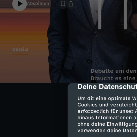
Abspielen
Details
Debatte um den 
Braucht es ein
Deine Datenschut
cmp-dialog-des
Außenminister i
Um dir eine optimale W
Wadephul berei
Cookies und vergleichb
erforderlich für unser
Zu Gast: Katha
hinaus Informationen a
Fraktionsvorsit
ohne deine Einwilligung
verwenden deine Daten