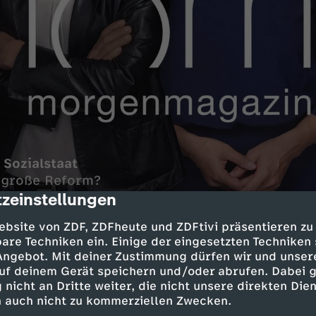
Sozialstaat
e große Reform?
zeinstellungen
cription
n Indien
ebsite von ZDF, ZDFheute und ZDFtivi präsentieren zu
st Subkontinent
are Techniken ein. Einige der eingesetzten Techniken
 Angebot. Mit deiner Zustimmung dürfen wir und unser
rina Dröge, B'90/Grüne
uf deinem Gerät speichern und/oder abrufen. Dabei 
zende
 nicht an Dritte weiter, die nicht unsere direkten Dien
 auch nicht zu kommerziellen Zwecken.