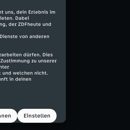
 uns, dein Erlebnis im
ieten. Dabei
ing, der ZDFheute und
 Dienste von anderen
gazin
arbeiten dürfen. Dies
e Zustimmung zu unserer
nter
 und welchen nicht.
nft in deinen
 auf
 café einen
hnen
Einstellen