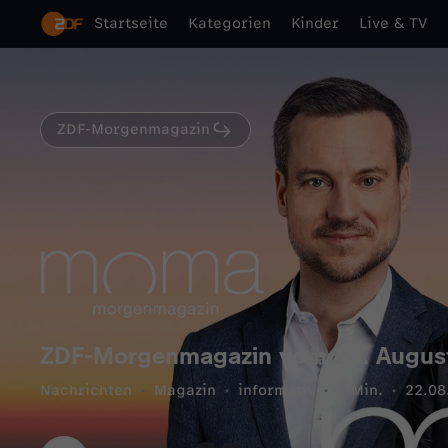
Startseite
Kategorien
Kinder
Live & TV
ZDF-Morgenmagazin
ZDF-Morgenmagazin vom 22. Augus
Nachrichten
Magazin
informativ
7 Min.
22.08