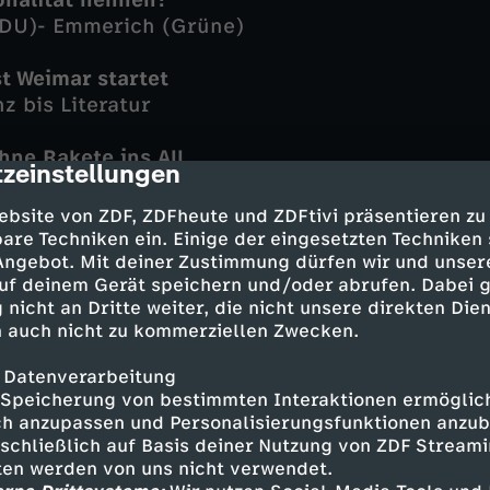
ionalität nennen?
CDU)- Emmerich (Grüne)
st Weimar startet
z bis Literatur
ne Rakete ins All
zeinstellungen
cription
ckelt Raumflugzeuge
ebsite von ZDF, ZDFheute und ZDFtivi präsentieren zu
ungen mit KI-Hilfe
are Techniken ein. Einige der eingesetzten Techniken
slauf und Anschreiben
 Angebot. Mit deiner Zustimmung dürfen wir und unser
uf deinem Gerät speichern und/oder abrufen. Dabei 
 nicht an Dritte weiter, die nicht unsere direkten Dien
tlegende Neuer geht
 auch nicht zu kommerziellen Zwecken.
tionalelf
 Datenverarbeitung
ude auf Bundesliga
Speicherung von bestimmten Interaktionen ermöglicht
egen Meister Leverkusen
h anzupassen und Personalisierungsfunktionen anzub
sschließlich auf Basis deiner Nutzung von ZDF Stream
tten werden von uns nicht verwendet.
 Deutschlandtour