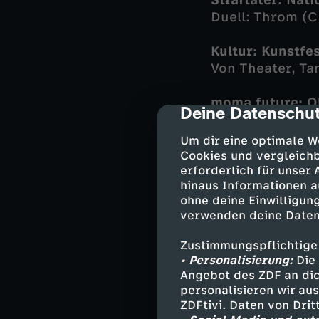
Straftäter: Nat
Duell: Throm (
Kultur: Kunstfe
Von Theater, Tan
moma future: Oh
Deine Datenschut
cmp-dialog-des
Start-up entwi
Um dir eine optimale W
Service: Bewerb
Cookies und vergleichb
Tipps für Leben
erforderlich für unser
hinaus Informationen a
ohne deine Einwilligung
Fußball: Torwar
verwenden deine Daten
Abschied aus Na
Zustimmungspflichtige
Fußball: Vorfre
• Personalisierung:
Die 
Vor Gladbach g
Angebot des ZDF an dic
personalisieren wir au
ZDFtivi. Daten von Dri
Radsport: Start