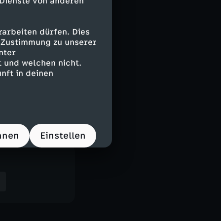
 Dienste von anderen
arbeiten dürfen. Dies
e Zustimmung zu unserer
nter
 und welchen nicht.
nft in deinen
hnen
Einstellen