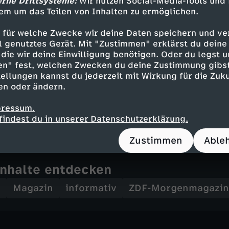
erne Drittsysteme:
Wir nutzen Social-Media-Tools und
t bis nach Saarbrücken
em um das Teilen von Inhalten zu ermöglichen.
gersongwriterin Tokunbo
 für welche Zwecke wir deine Daten speichern und ver
art im September
ell genutztes Gerät. Mit "Zustimmen" erklärst du dein
die wir deine Einwilligung benötigen. Oder du legst u
 bis 7.00 Uhr:
en" fest, welchen Zwecken du deine Zustimmung gibst
ellungen kannst du jederzeit mit Wirkung für die Zuku
en oder ändern.
 bis 9.00 Uhr:
pressum.
d D. Hayali
findest du in unserer Datenschutzerklärung.
Zustimmen
Able
Inhalte entdecken
n
Magazin
informativ
ZDF-Morgenmagazin