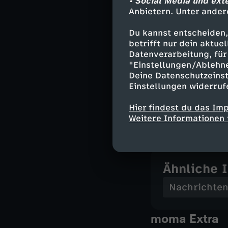
• Social Media und ext
Von Schweinfur
Anbietern. Unter ander
moma café: Sin
Du kannst entscheiden,
Vor dem Tourst
betrifft nur dein aktu
Datenverarbeitung, für 
Moderation 5.30
"Einstellungen/Ablehn
Deine Datenschutzeinst
P. Wortmann
Einstellungen widerruf
Moderation 7.00
Hier findest du das Im
M. Meinhardt un
Weitere Informationen 
Ähnliche 
Nachrichte
moma Extra