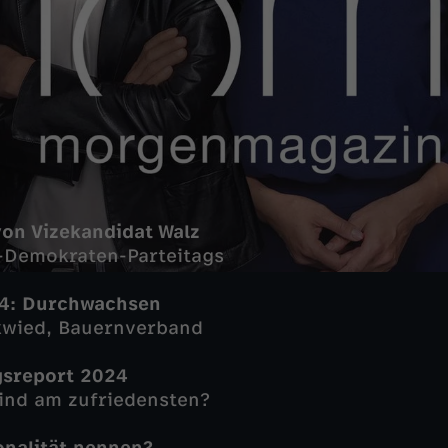
on Vizekandidat Walz
S-Demokraten-Parteitags
24: Durchwachsen
ukwied, Bauernverband
sreport 2024
ind am zufriedensten?