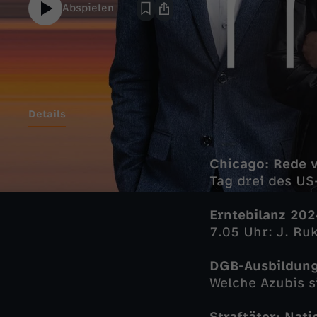
Abspielen
Details
Chicago: Rede v
Tag drei des U
Erntebilanz 20
7.05 Uhr: J. R
DGB-Ausbildung
Welche Azubis s