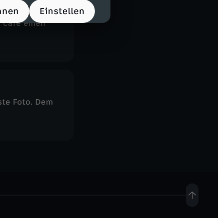
hnen
Einstellen
 auf
 café einen
te Foto. Dem