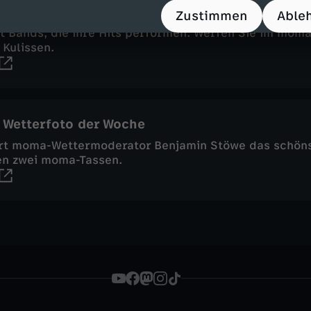
Zustimmen
Able
i, wenn Showgrößen und Stars zu Gast sind. Gehen Sie
t Bands, die ihre Hits performen. Werfen Sie im moma
 Kulissen.
 Wetterfoto der Woche
rt moma-Wettermoderator Benjamin Stöwe das schöns
en zwei moma-Tassen.