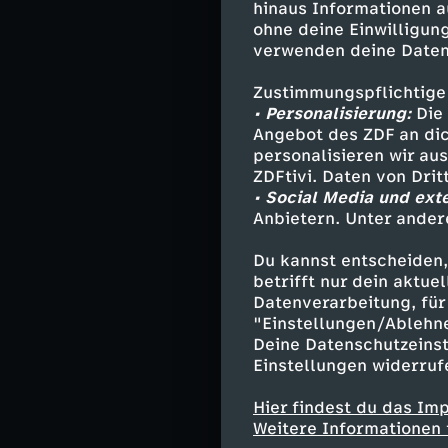
Zu Gast: Christ
hinaus Informationen a
Internationale H
ohne deine Einwilligung
verwenden deine Daten
Moderation von 
Zustimmungspflichtige
Philip Wortman
• Personalisierung:
Die 
Angebot des ZDF an dic
Moderation von 
personalisieren wir au
Dunja Hayali u
ZDFtivi. Daten von Dri
• Social Media und ext
Anbietern. Unter ander
Du kannst entscheiden,
Ähnliche 
betrifft nur dein aktu
Datenverarbeitung, für 
Nachrichte
"Einstellungen/Ablehn
Deine Datenschutzeinst
Einstellungen widerruf
moma Extra
Hier findest du das Im
Weitere Informationen 
Besuchen Sie