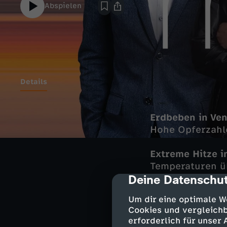
Abspielen
Details
Erdbeben in Ve
Hohe Opferzahl
Extreme Hitze i
Temperaturen ü
Deine Datenschut
cmp-dialog-des
Zu Gast: Susan
Um dir eine optimale W
Vorsitzende Ma
Cookies und vergleichb
erforderlich für unser