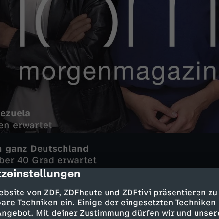
nezuela
en erwartet
n ganz Deutschland
ber 40 Grad erwartet
zeinstellungen
cription
ne Johna
ebsite von ZDF, ZDFheute und ZDFtivi präsentieren zu
rburger Bund zu Hitze
are Techniken ein. Einige der eingesetzten Techniken
 Angebot. Mit deiner Zustimmung dürfen wir und unser