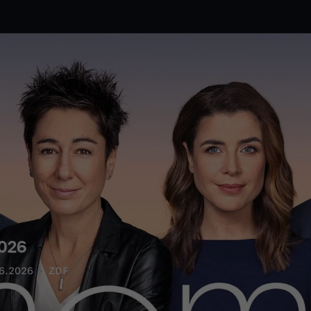
026
6.2026
ZDF