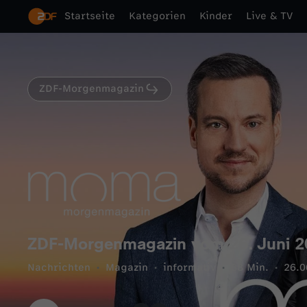
Startseite
Kategorien
Kinder
Live & TV
ZDF-Morgenmagazin
ZDF-Morgenmagazin vom 26. Juni 2
Nachrichten
Magazin
informativ
88 Min.
26.0