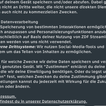
of Johnen, DRK
uf deinem Gerät speichern und/oder abrufen. Dabei 
ilfe für Venezuela
 nicht an Dritte weiter, die nicht unsere direkten Dien
 auch nicht zu kommerziellen Zwecken.
5.30 bis 7.00 Uhr:
 Datenverarbeitung
n
Speicherung von bestimmten Interaktionen ermöglicht
h anzupassen und Personalisierungsfunktionen anzub
7.00 bis 9.00 Uhr:
sschließlich auf Basis deiner Nutzung von ZDF Stream
nd Mirjam Meinhardt
tten werden von uns nicht verwendet.
erne Drittsysteme:
Wir nutzen Social-Media-Tools und
em um das Teilen von Inhalten zu ermöglichen.
 für welche Zwecke wir deine Daten speichern und ver
Inhalte entdecken
ell genutztes Gerät. Mit "Zustimmen" erklärst du dein
die wir deine Einwilligung benötigen. Oder du legst u
n
Magazin
informativ
ZDF-Morgenmagazin
en" fest, welchen Zwecken du deine Zustimmung gibst
ellungen kannst du jederzeit mit Wirkung für die Zuku
en oder ändern.
pressum.
findest du in unserer Datenschutzerklärung.
 uns im moma Café