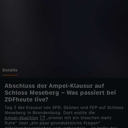
e
l
i
v
e
-
Details
W
Abschluss der Ampel-Klausur auf
Schloss Meseberg – Was passiert bei
i
ZDFheute live?
Tag 2 der Klausur von SPD, Grünen und FDP auf Schloss
e
Meseberg in Brandenburg. Dort wollte die
Ampel-Koalition
„einmal mit ein bisschen mehr
Ruhe“ über „ein paar grundsätzliche Fragen“
g