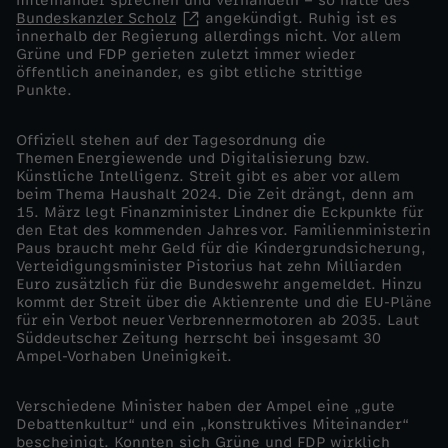
miteinander sprechen und verhandeln – so hatte des
Bundeskanzler Scholz
angekündigt. Ruhig ist es
r
innerhalb der Regierung allerdings nicht. Vor allem
Grüne und FDP gerieten zuletzt immer wieder
öffentlich aneinander, es gibt etliche strittige
o
Punkte.
ß
Offiziell stehen auf der Tagesordnung die
Themen Energiewende und Digitalisierung bzw.
Künstliche Intelligenz. Streit gibt es aber vor allem
i
beim Thema Haushalt 2024. Die Zeit drängt, denn am
15. März legt Finanzminister Lindner die Eckpunkte für
s
den Etat des kommenden Jahres vor. Familienministerin
Paus braucht mehr Geld für die Kindergrundsicherung,
Verteidigungsminister Pistorius hat zehn Milliarden
t
Euro zusätzlich für die Bundeswehr angemeldet. Hinzu
kommt der Streit über die Aktienrente und die EU-Pläne
für ein Verbot neuer Verbrennermotoren ab 2035. Laut
d
Süddeutscher Zeitung herrscht bei insgesamt 30
Ampel-Vorhaben Uneinigkeit.
e
Verschiedene Minister haben der Ampel eine „gute
r
Debattenkultur“ und ein „konstruktives Miteinander“
bescheinigt. Konnten sich Grüne und FDP wirklich