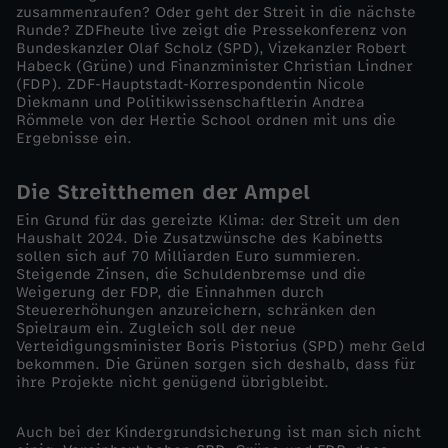
zusammenraufen? Oder geht der Streit in die nächste
A
Runde? ZDFheute live zeigt die Pressekonferenz von
Bundeskanzler Olaf Scholz (SPD), Vizekanzler Robert
m
Habeck (Grüne) und Finanzminister Christian Lindner
(FDP). ZDF-Hauptstadt-Korrespondentin Nicole
Diekmann und Politikwissenschaftlerin Andrea
p
Römmele von der Hertie School ordnen mit uns die
Ergebnisse ein.
e
Die Streitthemen der Ampel
l
Ein Grund für das gereizte Klima: der Streit um den
Haushalt 2024. Die Zusatzwünsche des Kabinetts
sollen sich auf 70 Milliarden Euro summieren.
-
Steigende Zinsen, die Schuldenbremse und die
Weigerung der FDP, die Einnahmen durch
Z
Steuererhöhungen anzureichern, schränken den
Spielraum ein. Zugleich soll der neue
Verteidigungsminister Boris Pistorius (SPD) mehr Geld
o
bekommen. Die Grünen sorgen sich deshalb, dass für
ihre Projekte nicht genügend übrigbleibt.
f
Auch bei der Kindergrundsicherung ist man sich nicht