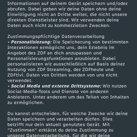
Informationen auf deinem Gerät speichern und/oder
ZDF-Apps
ZDFmitreden
abrufen. Dabei geben wir deine Daten ohne deine
Einwilligung nicht an Dritte weiter, die nicht unsere
Smart TV
Kontakt zum ZDF
direkten Dienstleister sind. Wir verwenden deine
Daten auch nicht zu kommerziellen Zwecken.
ZDFtext
Tickets
Zustimmungspflichtige Datenverarbeitung
Livestreams
Zuschauerservice
• Personalisierung:
Die Speicherung von bestimmten
Sendungen A-Z
Hilfe
Interaktionen ermöglicht uns, dein Erlebnis im
Angebot des ZDF an dich anzupassen und
TV-Programm
Personalisierungsfunktionen anzubieten. Dabei
personalisieren wir ausschließlich auf Basis deiner
Nutzung von ZDF Streaming, der ZDFheute und
ZDFtivi. Daten von Dritten werden von uns nicht
Das ZDF
verwendet.
• Social Media und externe Drittsysteme:
Wir nutzen
ZDF Unternehmen
Social-Media-Tools und Dienste von anderen
Anbietern. Unter anderem um das Teilen von Inhalten
Karriere
zu ermöglichen.
Presseportal
Du kannst entscheiden, für welche Zwecke wir deine
ZDF goes Schule
Daten speichern und verarbeiten dürfen. Dies
betrifft nur dein aktuell genutztes Gerät. Mit
Werbefernsehen
"Zustimmen" erklärst du deine Zustimmung zu
unserer Datenverarbeitung, für die wir deine
Mainzelmännchen