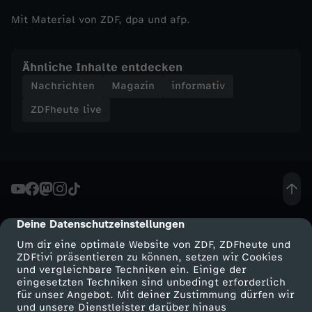
Mit Material von ZDF, dpa und afp.
Ähnliche Inhalte entdecken
Nachrichten
Magazin
informativ
ZDFheute live
Deine Datenschutzeinstellungen
cmp-dialog-description
Um dir eine optimale Website von ZDF, ZDFheute und
ZDFtivi präsentieren zu können, setzen wir Cookies
und vergleichbare Techniken ein. Einige der
eingesetzten Techniken sind unbedingt erforderlich
für unser Angebot. Mit deiner Zustimmung dürfen wir
Mehr ZDF
Service
und unsere Dienstleister darüber hinaus