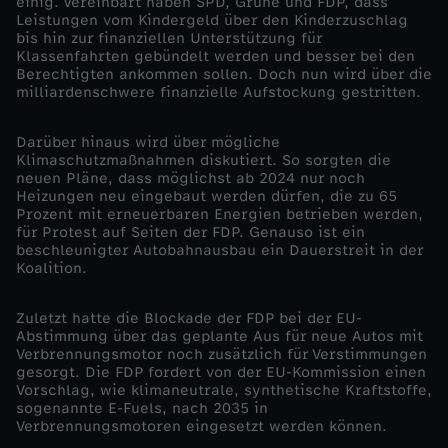
f
einig. Vereinbart haben SPD, Grüne und FDP, dass
Leistungen vom Kindergeld über den Kinderzuschlag
bis hin zur finanziellen Unterstützung für
?
Klassenfahrten gebündelt werden und besser bei den
Berechtigten ankommen sollen. Doch nun wird über die
milliardenschwere finanzielle Aufstockung gestritten.
Darüber hinaus wird über mögliche
Klimaschutzmaßnahmen diskutiert. So sorgten die
neuen Pläne, dass möglichst ab 2024 nur noch
Heizungen neu eingebaut werden dürfen, die zu 65
Prozent mit erneuerbaren Energien betrieben werden,
für Protest auf Seiten der FDP. Genauso ist ein
beschleunigter Autobahnausbau ein Dauerstreit in der
Koalition.
Zuletzt hatte die Blockade der FDP bei der EU-
Abstimmung über das geplante Aus für neue Autos mit
Verbrennungsmotor noch zusätzlich für Verstimmungen
gesorgt. Die FDP fordert von der EU-Kommission einen
Vorschlag, wie klimaneutrale, synthetische Kraftstoffe,
sogenannte E-Fuels, nach 2035 in
Verbrennungsmotoren eingesetzt werden können.