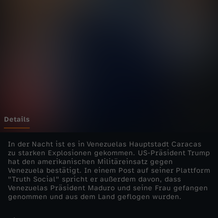
e
l
i
v
e
-
Details
U
In der Nacht ist es in Venezuelas Hauptstadt Caracas
zu starken Explosionen gekommen. US-Präsident Trump
hat den amerikanischen Militäreinsatz gegen
S
Venezuela bestätigt. In einem Post auf seiner Plattform
"Truth Social" spricht er außerdem davon, dass
A
Venezuelas Präsident Maduro und seine Frau gefangen
genommen und aus dem Land geflogen wurden.
g