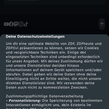
e
z
u
Deine Datenschutzeinstellungen
cmp-dialog-description
e
Um dir eine optimale Website von ZDF, ZDFheute und
ZDFtivi präsentieren zu können, setzen wir Cookies
l
und vergleichbare Techniken ein. Einige der
eingesetzten Techniken sind unbedingt erforderlich
für unser Angebot. Mit deiner Zustimmung dürfen wir
a
Mehr ZDF
Service
und unsere Dienstleister darüber hinaus
Informationen auf deinem Gerät speichern und/oder
ZDF-Apps
ZDFmitreden
abrufen. Dabei geben wir deine Daten ohne deine
a
Einwilligung nicht an Dritte weiter, die nicht unsere
Smart TV
Kontakt zum ZDF
direkten Dienstleister sind. Wir verwenden deine
n
Daten auch nicht zu kommerziellen Zwecken.
ZDFtext
Tickets
Zustimmungspflichtige Datenverarbeitung
Livestreams
Zuschauerservice
• Personalisierung:
Die Speicherung von bestimmten
Sendungen A-Z
Hilfe
Interaktionen ermöglicht uns, dein Erlebnis im