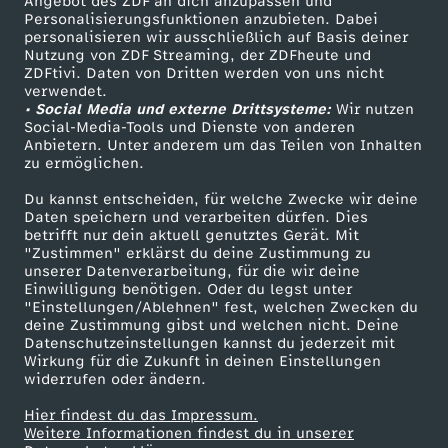
Angebot des ZDF an dich anzupassen und
TV-Programm
Personalisierungsfunktionen anzubieten. Dabei
personalisieren wir ausschließlich auf Basis deiner
Nutzung von ZDF Streaming, der ZDFheute und
ZDFtivi. Daten von Dritten werden von uns nicht
Das ZDF
verwendet.
• Social Media und externe Drittsysteme:
Wir nutzen
ZDF Unternehmen
Social-Media-Tools und Dienste von anderen
Anbietern. Unter anderem um das Teilen von Inhalten
Karriere
zu ermöglichen.
Presseportal
Du kannst entscheiden, für welche Zwecke wir deine
ZDF goes Schule
Daten speichern und verarbeiten dürfen. Dies
betrifft nur dein aktuell genutztes Gerät. Mit
Werbefernsehen
"Zustimmen" erklärst du deine Zustimmung zu
unserer Datenverarbeitung, für die wir deine
Mainzelmännchen
Einwilligung benötigen. Oder du legst unter
"Einstellungen/Ablehnen" fest, welchen Zwecken du
deine Zustimmung gibst und welchen nicht. Deine
Datenschutzeinstellungen kannst du jederzeit mit
Wirkung für die Zukunft in deinen Einstellungen
widerrufen oder ändern.
Hier findest du das Impressum.
Partner
Weitere Informationen findest du in unserer