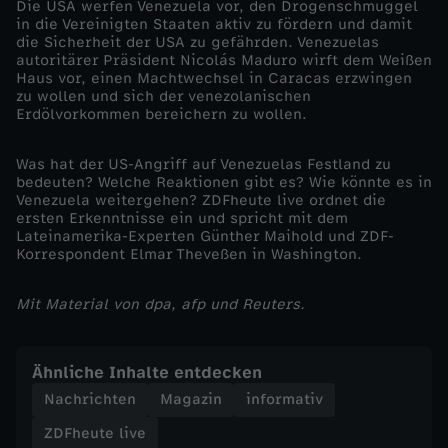
Die USA werfen Venezuela vor, den Drogenschmuggel
in die Vereinigten Staaten aktiv zu fördern und damit
r
die Sicherheit der USA zu gefährden. Venezuelas
autoritärer Präsident Nicolás Maduro wirft dem Weißen
Haus vor, einen Machtwechsel in Caracas erzwingen
e
zu wollen und sich der venezolanischen
Erdölvorkommen bereichern zu wollen.
i
Was hat der US-Angriff auf Venezuelas Festland zu
f
bedeuten? Welche Reaktionen gibt es? Wie könnte es in
Venezuela weitergehen? ZDFheute live ordnet die
ersten Erkenntnisse ein und spricht mit dem
e
Lateinamerika-Experten Günther Maihold und ZDF-
Korrespondent Elmar Theveßen in Washington.
n
Mit Material von dpa, afp und Reuters.
V
e
Ähnliche Inhalte entdecken
Nachrichten
Magazin
informativ
n
ZDFheute live