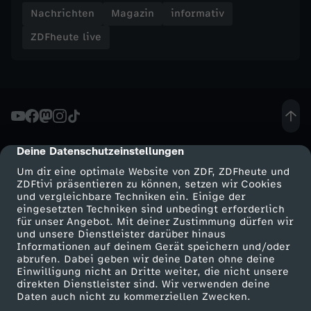
e
Nachrichten
Magazin
informativ
ZDFheute live
r
d
e
m
Deine Datenschutzeinstellungen
cmp-dialog-description
Um dir eine optimale Website von ZDF, ZDFheute und
T
ZDFtivi präsentieren zu können, setzen wir Cookies
und vergleichbare Techniken ein. Einige der
eingesetzten Techniken sind unbedingt erforderlich
o
für unser Angebot. Mit deiner Zustimmung dürfen wir
Mehr ZDF
Service
und unsere Dienstleister darüber hinaus
t
Informationen auf deinem Gerät speichern und/oder
ZDF-Apps
ZDFmitreden
abrufen. Dabei geben wir deine Daten ohne deine
Einwilligung nicht an Dritte weiter, die nicht unsere
Smart TV
Kontakt zum ZDF
a
direkten Dienstleister sind. Wir verwenden deine
Daten auch nicht zu kommerziellen Zwecken.
ZDFtext
Tickets