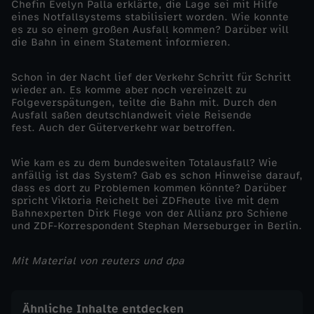
Chefin Evelyn Palla erklärte, die Lage sei mit Hilfe
eines Notfallsystems stabilisiert worden. Wie konnte
t
es zu so einem großen Ausfall kommen? Darüber will
die Bahn in einem Statement informieren.
e
Schon in der Nacht lief der Verkehr Schritt für Schritt
wieder an. Es komme aber noch vereinzelt zu
c
Folgeverspätungen, teilte die Bahn mit. Durch den
Ausfall saßen deutschlandweit viele Reisende
k
fest. Auch der Güterverkehr war betroffen.
t
Wie kam es zu dem bundesweiten Totalausfall? Wie
anfällig ist das System? Gab es schon Hinweise darauf,
dass es dort zu Problemen kommen könnte? Darüber
h
spricht Viktoria Reichelt bei ZDFheute live mit dem
Bahnexperten Dirk Flege von der Allianz pro Schiene
i
und ZDF-Korrespondent Stephan Merseburger in Berlin.
n
Mit Material von reuters und dpa
t
Ähnliche Inhalte entdecken