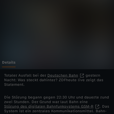
e
l
i
v
e
-
Details
W
Totaler Ausfall bei der
Deutschen Bahn
gestern
Nacht: Was steckt dahinter? ZDFheute live zeigt das
Statement.
a
Die Störung begann gegen 22:30 Uhr und dauerte rund
s
zwei Stunden. Der Grund war laut Bahn eine
Störung des digitalen Bahnfunksystems GSM-R
. Das
s
System ist ein zentrales Kommunikationsmittel. Bahn-