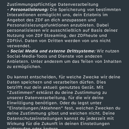
l
Zustimmungspflichtige Datenverarbeitung
Livestreams
Zuschauerservice
• Personalisierung:
Die Speicherung von bestimmten
Sendungen A-Z
Hilfe
a
Interaktionen ermöglicht uns, dein Erlebnis im
Angebot des ZDF an dich anzupassen und
TV-Programm
Personalisierungsfunktionen anzubieten. Dabei
u
personalisieren wir ausschließlich auf Basis deiner
Nutzung von ZDF Streaming, der ZDFheute und
ZDFtivi. Daten von Dritten werden von uns nicht
s
Das ZDF
verwendet.
• Social Media und externe Drittsysteme:
Wir nutzen
ZDF Unternehmen
f
Social-Media-Tools und Dienste von anderen
Anbietern. Unter anderem um das Teilen von Inhalten
Karriere
zu ermöglichen.
a
Presseportal
Du kannst entscheiden, für welche Zwecke wir deine
ZDF goes Schule
Daten speichern und verarbeiten dürfen. Dies
l
betrifft nur dein aktuell genutztes Gerät. Mit
Werbefernsehen
"Zustimmen" erklärst du deine Zustimmung zu
l
unserer Datenverarbeitung, für die wir deine
Mainzelmännchen
Einwilligung benötigen. Oder du legst unter
"Einstellungen/Ablehnen" fest, welchen Zwecken du
?
deine Zustimmung gibst und welchen nicht. Deine
Datenschutzeinstellungen kannst du jederzeit mit
Wirkung für die Zukunft in deinen Einstellungen
widerrufen oder ändern.