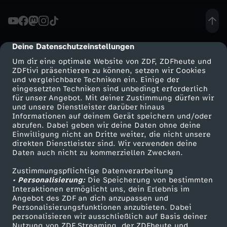
h
n
Deine Datenschutzeinstellungen
cmp-dialog-description
Um dir eine optimale Website von ZDF, ZDFheute und
e
ZDFtivi präsentieren zu können, setzen wir Cookies
und vergleichbare Techniken ein. Einige der
eingesetzten Techniken sind unbedingt erforderlich
n
für unser Angebot. Mit deiner Zustimmung dürfen wir
Mehr ZDF
Service
und unsere Dienstleister darüber hinaus
w
Informationen auf deinem Gerät speichern und/oder
ZDF-Apps
ZDFmitreden
abrufen. Dabei geben wir deine Daten ohne deine
Einwilligung nicht an Dritte weiter, die nicht unsere
a
Smart TV
Kontakt zum ZDF
direkten Dienstleister sind. Wir verwenden deine
Daten auch nicht zu kommerziellen Zwecken.
ZDFtext
Tickets
l
Zustimmungspflichtige Datenverarbeitung
Livestreams
Zuschauerservice
• Personalisierung:
Die Speicherung von bestimmten
l
Sendungen A-Z
Hilfe
Interaktionen ermöglicht uns, dein Erlebnis im
Angebot des ZDF an dich anzupassen und
TV-Programm
Personalisierungsfunktionen anzubieten. Dabei
k
personalisieren wir ausschließlich auf Basis deiner
Nutzung von ZDF Streaming, der ZDFheute und