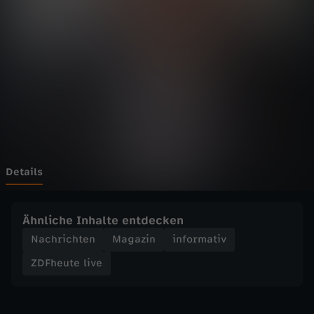
e
l
i
v
e
-
Details
"
Ähnliche Inhalte entdecken
D
Nachrichten
Magazin
informativ
ZDFheute live
r
o