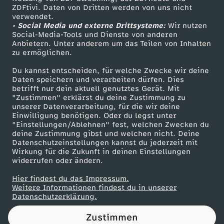
ZDFtivi. Daten von Dritten werden von uns nicht
e
Das ZDF
verwendet.
• Social Media und externe Drittsysteme:
Wir nutzen
ZDF Unternehmen
i
Social-Media-Tools und Dienste von anderen
Anbietern. Unter anderem um das Teilen von Inhalten
Karriere
zu ermöglichen.
n
Presseportal
Du kannst entscheiden, für welche Zwecke wir deine
ZDF goes Schule
Daten speichern und verarbeiten dürfen. Dies
h
betrifft nur dein aktuell genutztes Gerät. Mit
Werbefernsehen
"Zustimmen" erklärst du deine Zustimmung zu
u
unserer Datenverarbeitung, für die wir deine
Mainzelmännchen
Einwilligung benötigen. Oder du legst unter
"Einstellungen/Ablehnen" fest, welchen Zwecken du
n
deine Zustimmung gibst und welchen nicht. Deine
Datenschutzeinstellungen kannst du jederzeit mit
Wirkung für die Zukunft in deinen Einstellungen
d
widerrufen oder ändern.
e
Hier findest du das Impressum.
Partner
Weitere Informationen findest du in unserer
Datenschutzerklärung.
r
Zustimmen