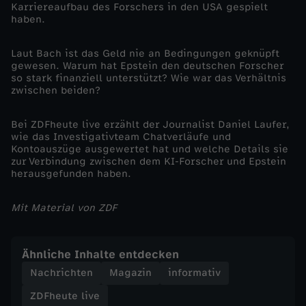
Karriereaufbau des Forschers in den USA gespielt
haben.
e
Laut Bach ist das Geld nie an Bedingungen geknüpft
i
gewesen. Warum hat Epstein den deutschen Forscher
so stark finanziell unterstützt? Wie war das Verhältnis
n
zwischen beiden?
-
Bei ZDFheute live erzählt der Journalist Daniel Laufer,
wie das Investigativteam Chatverläufe und
Kontoauszüge ausgewertet hat und welche Details sie
F
zur Verbindung zwischen dem KI-Forscher und Epstein
herausgefunden haben.
i
Mit Material von ZDF
l
e
Ähnliche Inhalte entdecken
Nachrichten
Magazin
informativ
s
ZDFheute live