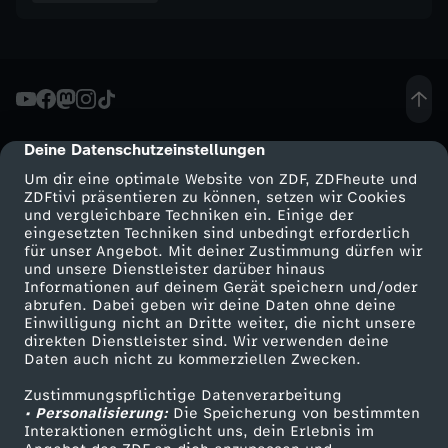
:
S
p
Deine Datenschutzeinstellungen
cmp-dialog-description
u
Um dir eine optimale Website von ZDF, ZDFheute und
ZDFtivi präsentieren zu können, setzen wir Cookies
r
und vergleichbare Techniken ein. Einige der
eingesetzten Techniken sind unbedingt erforderlich
für unser Angebot. Mit deiner Zustimmung dürfen wir
n
Mehr ZDF
Service
und unsere Dienstleister darüber hinaus
Informationen auf deinem Gerät speichern und/oder
ZDF-Apps
ZDFmitreden
abrufen. Dabei geben wir deine Daten ohne deine
a
Einwilligung nicht an Dritte weiter, die nicht unsere
Smart TV
Kontakt zum ZDF
direkten Dienstleister sind. Wir verwenden deine
c
Daten auch nicht zu kommerziellen Zwecken.
ZDFtext
Tickets
Zustimmungspflichtige Datenverarbeitung
Livestreams
Zuschauerservice
h
• Personalisierung:
Die Speicherung von bestimmten
Sendungen A-Z
Hilfe
Interaktionen ermöglicht uns, dein Erlebnis im