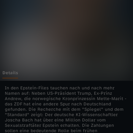
e
l
i
v
e
-
Details
E
In den Epstein-Files tauchen nach und nach mehr
Namen auf: Neben US-Präsident Trump, Ex-Prinz
Andrew, die norwegische Kronprinzessin Mette-Marit -
p
das ZDF hat eine andere Spur nach Deutschland
gefunden. Die Recherche mit dem "Spiegel" und dem
s
"Standard" zeigt: Der deutsche KI-Wissenschaftler
Joscha Bach hat über eine Million Dollar vom
Sexualstraftäter Epstein erhalten. Die Zahlungen
t
sollen eine bedeutende Rolle beim frühen