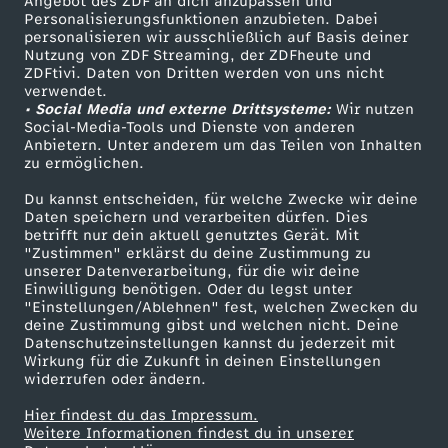
Angebot des ZDF an dich anzupassen und
D
TV-Programm
Personalisierungsfunktionen anzubieten. Dabei
personalisieren wir ausschließlich auf Basis deiner
e
Nutzung von ZDF Streaming, der ZDFheute und
ZDFtivi. Daten von Dritten werden von uns nicht
Das ZDF
verwendet.
u
• Social Media und externe Drittsysteme:
Wir nutzen
ZDF Unternehmen
Social-Media-Tools und Dienste von anderen
Anbietern. Unter anderem um das Teilen von Inhalten
t
Karriere
zu ermöglichen.
Presseportal
s
Du kannst entscheiden, für welche Zwecke wir deine
ZDF goes Schule
Daten speichern und verarbeiten dürfen. Dies
betrifft nur dein aktuell genutztes Gerät. Mit
c
Werbefernsehen
"Zustimmen" erklärst du deine Zustimmung zu
unserer Datenverarbeitung, für die wir deine
Mainzelmännchen
Einwilligung benötigen. Oder du legst unter
h
"Einstellungen/Ablehnen" fest, welchen Zwecken du
deine Zustimmung gibst und welchen nicht. Deine
l
Datenschutzeinstellungen kannst du jederzeit mit
Wirkung für die Zukunft in deinen Einstellungen
widerrufen oder ändern.
a
Hier findest du das Impressum.
Partner
Weitere Informationen findest du in unserer
n