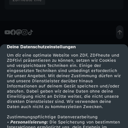
d
u
r
c
Deine Datenschutzeinstellungen
cmp-dialog-description
Um dir eine optimale Website von ZDF, ZDFheute und
h
ZDFtivi präsentieren zu können, setzen wir Cookies
und vergleichbare Techniken ein. Einige der
eingesetzten Techniken sind unbedingt erforderlich
d
für unser Angebot. Mit deiner Zustimmung dürfen wir
Mehr ZDF
Service
und unsere Dienstleister darüber hinaus
Informationen auf deinem Gerät speichern und/oder
i
ZDF-Apps
ZDFmitreden
abrufen. Dabei geben wir deine Daten ohne deine
Einwilligung nicht an Dritte weiter, die nicht unsere
Smart TV
Kontakt zum ZDF
e
direkten Dienstleister sind. Wir verwenden deine
Daten auch nicht zu kommerziellen Zwecken.
ZDFtext
Tickets
n
Zustimmungspflichtige Datenverarbeitung
Livestreams
Zuschauerservice
• Personalisierung:
Die Speicherung von bestimmten
Sendungen A-Z
Hilfe
Interaktionen ermöglicht uns, dein Erlebnis im