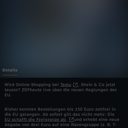
e
l
i
v
e
-
Details
D
Wird Online-Shopping bei
Temu
, Shein & Co jetzt
teurer? ZDFheute live über die neuen Reglungen der
EU.
a
Bisher konnten Bestellungen bis 150 Euro zollfrei in
s
die EU gelangen. Ab sofort gilt das nicht mehr: Die
EU schafft die Freigrenze ab
und erhebt eine neue
ä
Abgabe von drei Euro auf eine Warengruppe (z. B. T-