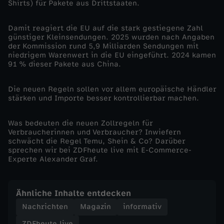
Shirts) für Pakete aus Drittstaaten.
n
Damit reagiert die EU auf die stark gestiegene Zahl
günstiger Kleinsendungen. 2025 wurden nach Angaben
d
der Kommission rund 5,9 Milliarden Sendungen mit
niedrigem Warenwert in die EU eingeführt. 2024 kamen
91 % dieser Pakete aus China.
e
r
Die neuen Regeln sollen vor allem europäische Händler
stärken und Importe besser kontrollierbar machen.
t
Was bedeuten die neuen Zollregeln für
Verbraucherinnen und Verbraucher? Inwiefern
s
schwächt die Regel Temu, Shein & Co? Darüber
sprechen wir bei ZDFheute live mit E-Commerce-
Experte Alexander Graf.
i
c
Ähnliche Inhalte entdecken
Nachrichten
Magazin
informativ
h
ZDFheute live