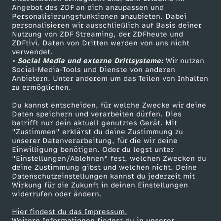
e
Angebot des ZDF an dich anzupassen und
TV-Programm
Personalisierungsfunktionen anzubieten. Dabei
u
personalisieren wir ausschließlich auf Basis deiner
Nutzung von ZDF Streaming, der ZDFheute und
ZDFtivi. Daten von Dritten werden von uns nicht
e
Das ZDF
verwendet.
• Social Media und externe Drittsysteme:
Wir nutzen
ZDF Unternehmen
Social-Media-Tools und Dienste von anderen
n
Anbietern. Unter anderem um das Teilen von Inhalten
Karriere
zu ermöglichen.
E
Presseportal
Du kannst entscheiden, für welche Zwecke wir deine
ZDF goes Schule
Daten speichern und verarbeiten dürfen. Dies
U
betrifft nur dein aktuell genutztes Gerät. Mit
Werbefernsehen
"Zustimmen" erklärst du deine Zustimmung zu
unserer Datenverarbeitung, für die wir deine
-
Mainzelmännchen
Einwilligung benötigen. Oder du legst unter
"Einstellungen/Ablehnen" fest, welchen Zwecken du
Z
deine Zustimmung gibst und welchen nicht. Deine
Datenschutzeinstellungen kannst du jederzeit mit
Wirkung für die Zukunft in deinen Einstellungen
ö
widerrufen oder ändern.
Hier findest du das Impressum.
l
Partner
Weitere Informationen findest du in unserer