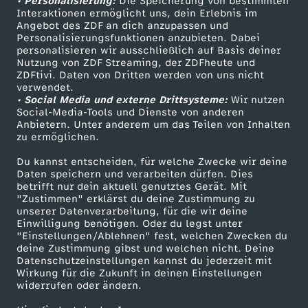
• Personalisierung:
p
Die Speicherung von bestimmten
Sendungen A-Z
Hilfe
Interaktionen ermöglicht uns, dein Erlebnis im
Angebot des ZDF an dich anzupassen und
TV-Programm
i
Personalisierungsfunktionen anzubieten. Dabei
personalisieren wir ausschließlich auf Basis deiner
Nutzung von ZDF Streaming, der ZDFheute und
n
ZDFtivi. Daten von Dritten werden von uns nicht
Das ZDF
verwendet.
• Social Media und externe Drittsysteme:
I
Wir nutzen
ZDF Unternehmen
Social-Media-Tools und Dienste von anderen
Anbietern. Unter anderem um das Teilen von Inhalten
Karriere
s
zu ermöglichen.
Presseportal
Du kannst entscheiden, für welche Zwecke wir deine
r
ZDF goes Schule
Daten speichern und verarbeiten dürfen. Dies
betrifft nur dein aktuell genutztes Gerät. Mit
Werbefernsehen
"Zustimmen" erklärst du deine Zustimmung zu
a
unserer Datenverarbeitung, für die wir deine
Mainzelmännchen
Einwilligung benötigen. Oder du legst unter
e
"Einstellungen/Ablehnen" fest, welchen Zwecken du
deine Zustimmung gibst und welchen nicht. Deine
Datenschutzeinstellungen kannst du jederzeit mit
l
Wirkung für die Zukunft in deinen Einstellungen
widerrufen oder ändern.