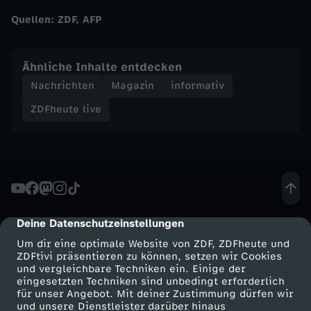
p
Quellen: ZDF, AFP
e
Ähnliche Inhalte entdecken
n
Nachrichten
Magazin
informativ
c
ZDFheute live
h
a
t
Deine Datenschutzeinstellungen
cmp-dialog-description
Um dir eine optimale Website von ZDF, ZDFheute und
ZDFtivi präsentieren zu können, setzen wir Cookies
und vergleichbare Techniken ein. Einige der
eingesetzten Techniken sind unbedingt erforderlich
für unser Angebot. Mit deiner Zustimmung dürfen wir
Mehr ZDF
Service
und unsere Dienstleister darüber hinaus