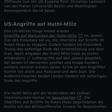
ZDFheute live mit US-Experte Prof. Christian Lammert
ä
von der Freien Universität Berlin und Washington-
Korrespondent David Sauer.
n
US-Angriffe auf Huthi-Miliz
e
Das US-Militär fliegt immer wieder
Angriffe auf Stellungen der Huthi-Miliz
im Jemen.
Ziel des Einsatzes sei es, die Überfälle auf Schiffe im
i
Roten Meer zu stoppen. Zudem fordert US-Präsident
Trump das sofortige Ende der Unterstützung aus dem
m
Iran. Nach Angaben der Huthi-Miliz habe es bisher
mindestens 17 Luftangriffe auf den Jemen gegeben,
bei denen 53 Menschen getötet und knapp hundert
G
weitere verletzt worden seien. Kritik an den Angriffen
kommt vor allem aus Russland und dem Iran. Die
Außenministerien beider Länder fordern ein sofortiges
r
Ende der Angriffe.
u
Die Huthi-Miliz gilt als Verbündete der radikal-
islamistischen Hamas im
Gazastreifen
. Die
p
Überfälle auf Schiffe im Roten Meer begründeten die
Huthis mit der Militäroffensive Israels im Gazastreifen.