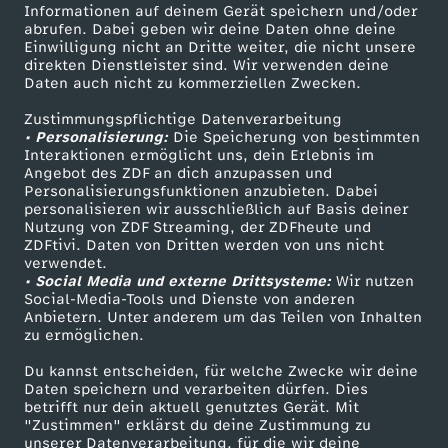
Informationen auf deinem Gerät speichern und/oder
ZDF-Apps
ZDFmitreden
abrufen. Dabei geben wir deine Daten ohne deine
Einwilligung nicht an Dritte weiter, die nicht unsere
Smart TV
Kontakt zum ZDF
direkten Dienstleister sind. Wir verwenden deine
Daten auch nicht zu kommerziellen Zwecken.
ZDFtext
Tickets
Zustimmungspflichtige Datenverarbeitung
Livestreams
Zuschauerservice
• Personalisierung:
Die Speicherung von bestimmten
Sendungen A-Z
Hilfe
Interaktionen ermöglicht uns, dein Erlebnis im
Angebot des ZDF an dich anzupassen und
TV-Programm
Personalisierungsfunktionen anzubieten. Dabei
personalisieren wir ausschließlich auf Basis deiner
Nutzung von ZDF Streaming, der ZDFheute und
ZDFtivi. Daten von Dritten werden von uns nicht
Das ZDF
verwendet.
• Social Media und externe Drittsysteme:
Wir nutzen
ZDF Unternehmen
Social-Media-Tools und Dienste von anderen
Anbietern. Unter anderem um das Teilen von Inhalten
Karriere
zu ermöglichen.
Presseportal
Du kannst entscheiden, für welche Zwecke wir deine
ZDF goes Schule
Daten speichern und verarbeiten dürfen. Dies
betrifft nur dein aktuell genutztes Gerät. Mit
Werbefernsehen
"Zustimmen" erklärst du deine Zustimmung zu
unserer Datenverarbeitung, für die wir deine
Mainzelmännchen