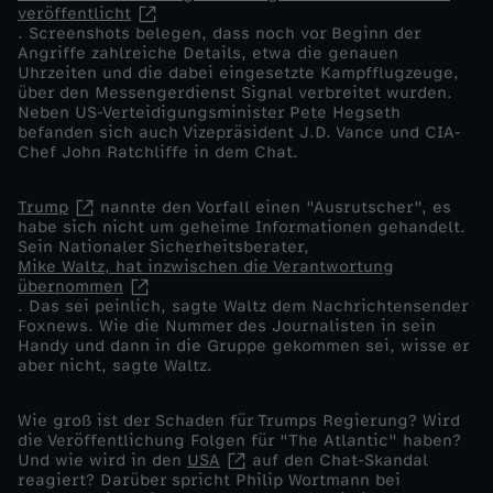
veröffentlicht
. Screenshots belegen, dass noch vor Beginn der
n
Angriffe zahlreiche Details, etwa die genauen
Uhrzeiten und die dabei eingesetzte Kampfflugzeuge,
g
über den Messengerdienst Signal verbreitet wurden.
Neben US-Verteidigungsminister Pete Hegseth
befanden sich auch Vizepräsident J.D. Vance und CIA-
r
Chef John Ratchliffe in dem Chat.
i
Trump
nannte den Vorfall einen "Ausrutscher", es
habe sich nicht um geheime Informationen gehandelt.
Sein Nationaler Sicherheitsberater,
f
Mike Waltz, hat inzwischen die Verantwortung
übernommen
f
. Das sei peinlich, sagte Waltz dem Nachrichtensender
Foxnews. Wie die Nummer des Journalisten in sein
Handy und dann in die Gruppe gekommen sei, wisse er
s
aber nicht, sagte Waltz.
p
Wie groß ist der Schaden für Trumps Regierung? Wird
die Veröffentlichung Folgen für "The Atlantic" haben?
l
Und wie wird in den
USA
auf den Chat-Skandal
reagiert? Darüber spricht Philip Wortmann bei