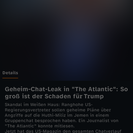
e
l
i
v
e
-
Details
U
Geheim-Chat-Leak in "The Atlantic": So
groß ist der Schaden für Trump
S
Skandal im Weißen Haus: Ranghohe US-
Regierungsvertreter sollen geheime Pläne über
-
Angriffe auf die Huthi-Miliz im Jemen in einem
Gruppenchat besprochen haben. Ein Journalist von
"The Atlantic" konnte mitlesen.
A
Jetzt hat das US-Magazin den gesamten Chatverlauf