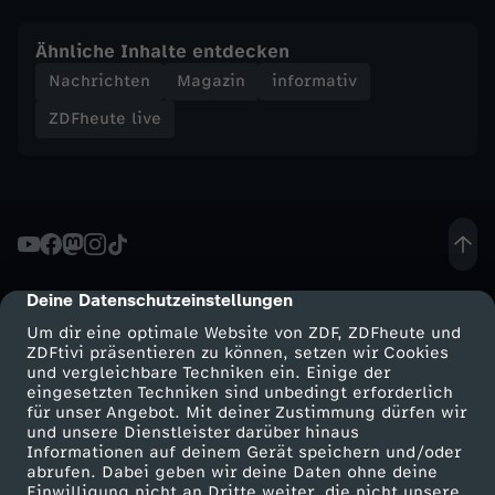
a
Ähnliche Inhalte entdecken
t
Nachrichten
Magazin
informativ
ZDFheute live
e
i
n
a
Deine Datenschutzeinstellungen
cmp-dialog-description
Um dir eine optimale Website von ZDF, ZDFheute und
m
ZDFtivi präsentieren zu können, setzen wir Cookies
und vergleichbare Techniken ein. Einige der
e
eingesetzten Techniken sind unbedingt erforderlich
für unser Angebot. Mit deiner Zustimmung dürfen wir
Mehr ZDF
Service
und unsere Dienstleister darüber hinaus
r
Informationen auf deinem Gerät speichern und/oder
ZDF-Apps
ZDFmitreden
abrufen. Dabei geben wir deine Daten ohne deine
Einwilligung nicht an Dritte weiter, die nicht unsere