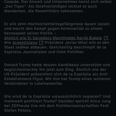
Cepeda. Der Anwalt und Unternehmer nennt sich selbst
„Der Tiger“. Als Strafverteidiger vertrat er auch
t
Mandanten, die Paramilitärs nahestehen.
s
Er will zehn Hochsicherheitsgefängnisse bauen lassen
und macht den Kampf gegen Kriminalität zu einem
Kernaspekt seiner Politik –
r
ähnlich wie El Salvadors Machthaber Nayib Bukele
.
Wie
Argentiniens
Präsident Javier Milei will er den
u
Staat radikal abbauen. Gleichzeitig beschimpft de la
Espriella Journalisten und linke Politiker.
c
Donald Trump hatte dessen Kandidatur unterstützt und
beglückwünschte ihn jetzt zum Sieg. Ähnlich wie der
k
US-Präsident präsentiert sich de la Espriella als Anti-
Establishment-Figur. Mit ihm hat Trump einen weiteren
i
Verbündeten in Lateinamerika.
n
Wie wird de la Espriella voraussichtlich regieren? Und
inwieweit profitiert Trump? Darüber spricht Alica Jung
bei ZDFheute live mit dem Politikwissenschaftler Prof.
L
Stefan Peters.