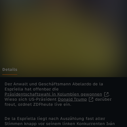
e
l
i
v
e
-
Details
R
Der Anwalt und Geschäftsmann Abelardo de la
Espriella hat offenbar die
Präsidentschaftswahl in Kolumbien gewonnen
.
e
Wieso sich US-Präsident
Donald Trump
darüber
freut, ordnet ZDFheute live ein.
c
De la Espriella liegt nach Auszählung fast aller
h
Stimmen knapp vor seinem linken Konkurrenten Iván