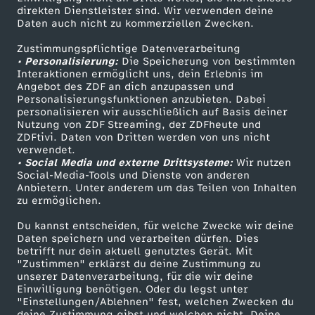
i
Smart TV
Kontakt zum ZDF
direkten Dienstleister sind. Wir verwenden deine
Daten auch nicht zu kommerziellen Zwecken.
ZDFtext
Tickets
k
Zustimmungspflichtige Datenverarbeitung
Livestreams
Zuschauerservice
• Personalisierung:
Die Speicherung von bestimmten
a
Sendungen A-Z
Hilfe
Interaktionen ermöglicht uns, dein Erlebnis im
Angebot des ZDF an dich anzupassen und
TV-Programm
Personalisierungsfunktionen anzubieten. Dabei
personalisieren wir ausschließlich auf Basis deiner
Nutzung von ZDF Streaming, der ZDFheute und
ZDFtivi. Daten von Dritten werden von uns nicht
Das ZDF
verwendet.
• Social Media und externe Drittsysteme:
Wir nutzen
ZDF Unternehmen
Social-Media-Tools und Dienste von anderen
Anbietern. Unter anderem um das Teilen von Inhalten
Karriere
zu ermöglichen.
Presseportal
Du kannst entscheiden, für welche Zwecke wir deine
ZDF goes Schule
Daten speichern und verarbeiten dürfen. Dies
betrifft nur dein aktuell genutztes Gerät. Mit
Werbefernsehen
"Zustimmen" erklärst du deine Zustimmung zu
unserer Datenverarbeitung, für die wir deine
Mainzelmännchen
Einwilligung benötigen. Oder du legst unter
"Einstellungen/Ablehnen" fest, welchen Zwecken du
deine Zustimmung gibst und welchen nicht. Deine