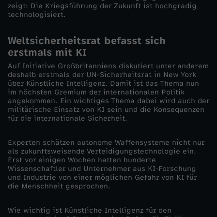
zeigt: Die Kriegsführung der Zukunft ist hochgradig
technologisiert.
K
Weltsicherheitsrat befasst sich
I
erstmals mit KI
K
Auf Initiative Großbritanniens diskutiert unter anderem
deshalb erstmals der UN-Sicherheitsrat in New York
über Künstliche Intelligenz. Damit ist das Thema nun
r
im höchsten Gremium der internationalen Politik
angekommen. Ein wichtiges Thema dabei wird auch der
i
militärische Einsatz von KI sein und die Konsequenzen
für die internationale Sicherheit.
e
Experten schätzen autonome Waffensysteme nicht nur
als zukunftsweisende Verteidigungstechnologie ein.
g
Erst vor einigen Wochen hatten hunderte
Wissenschaftler und Unternehmer aus KI-Forschung
und Industrie von einer möglichen Gefahr von KI für
e
die Menschheit gesprochen.
e
Wie wichtig ist Künstliche Intelligenz für den