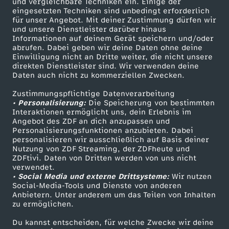
und vergleichbare Techniken ein. Einige der
eingesetzten Techniken sind unbedingt erforderlich
für unser Angebot. Mit deiner Zustimmung dürfen wir
Mehr ZDF
Service
und unsere Dienstleister darüber hinaus
Informationen auf deinem Gerät speichern und/oder
ZDF-Apps
ZDFmitreden
abrufen. Dabei geben wir deine Daten ohne deine
Einwilligung nicht an Dritte weiter, die nicht unsere
Smart TV
Kontakt zum ZDF
direkten Dienstleister sind. Wir verwenden deine
Daten auch nicht zu kommerziellen Zwecken.
ZDFtext
Tickets
Zustimmungspflichtige Datenverarbeitung
Livestreams
Zuschauerservice
• Personalisierung:
Die Speicherung von bestimmten
Sendungen A-Z
Hilfe
Interaktionen ermöglicht uns, dein Erlebnis im
Angebot des ZDF an dich anzupassen und
TV-Programm
Personalisierungsfunktionen anzubieten. Dabei
personalisieren wir ausschließlich auf Basis deiner
Nutzung von ZDF Streaming, der ZDFheute und
ZDFtivi. Daten von Dritten werden von uns nicht
Das ZDF
verwendet.
• Social Media und externe Drittsysteme:
Wir nutzen
ZDF Unternehmen
Social-Media-Tools und Dienste von anderen
Anbietern. Unter anderem um das Teilen von Inhalten
Karriere
zu ermöglichen.
Presseportal
Du kannst entscheiden, für welche Zwecke wir deine
ZDF goes Schule