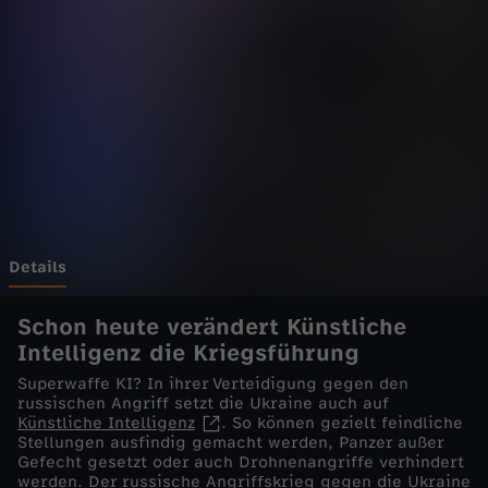
e
l
i
v
e
-
Details
K
Schon heute verändert Künstliche
Intelligenz die Kriegsführung
a
Superwaffe KI? In ihrer Verteidigung gegen den
russischen Angriff setzt die Ukraine auch auf
n
Künstliche Intelligenz
. So können gezielt feindliche
Stellungen ausfindig gemacht werden, Panzer außer
Gefecht gesetzt oder auch Drohnenangriffe verhindert
n
werden. Der russische Angriffskrieg gegen die Ukraine