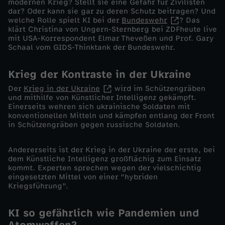
modernen Krieg? Stellt sie eine Gefahr für Zivilisten
n
dar? Oder kann sie gar zu deren Schutz beitragen? Und
welche Rolle spielt KI bei der
Bundeswehr
? Das
klärt Christina von Ungern-Sternberg bei ZDFheute live
t
mit USA-Korrespondent Elmar Theveßen und Prof. Gary
Schaal vom GIDS-Thinktank der Bundeswehr.
s
Krieg der Kontraste in der Ukraine
c
Der
Krieg in der Ukraine
wird im Schützengräben
und mithilfe von Künstlicher Intelligenz gekämpft.
h
Einerseits wehren sich ukrainische Soldaten mit
konventionellen Mitteln und kämpfen entlang der Front
in Schützengräben gegen russische Soldaten.
e
Andererseits ist der Krieg in der Ukraine der erste, bei
i
dem Künstliche Intelligenz großflächig zum Einsatz
kommt. Experten sprechen wegen der vielschichtig
eingesetzten Mittel von einer "hybriden
d
Kriegsführung".
e
KI so gefährlich wie Pandemien und
Atomwaffen?