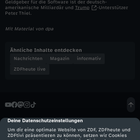
Geldgeber für die Software ist der deutsch-
amerikanische Milliardär und
Trump
-Unterstützer
Peter Thiel.
Mit Material von dpa
Ähnliche Inhalte entdecken
Nachrichten
Magazin
informativ
ZDFheute live
Deine Datenschutzeinstellungen
cmp-dialog-description
Um dir eine optimale Website von ZDF, ZDFheute und
ZDFtivi präsentieren zu können, setzen wir Cookies