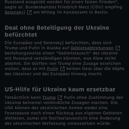
Russland ausgeübt werden für einen fairen Frieden",
sagte er. Bundeskanzler Friedrich Merz (CDU) empfing
E
Selenskyj
am Mittag im Kanzleramt in Berlin.
u
Deal ohne Beteiligung der Ukraine
befürchtet
r
Die Europäer und Selenskyj befürchten, dass sich
Trump und Putin in Alaska auf
Gebietsabtretungen
o
beziehungsweise einen "Gebietstausch" der Ukraine
mit Russland verständigen könnten, was Kiew strikt
ablehnt. Sie dürften von Trump eine Zusage erreichen
p
wollen, dass er mit
Putin
keinen Deal über die Köpfe
der Ukrainer und der Europäer hinweg macht.
a
US-Hilfe für Ukraine kaum ersetzbar
T
Tatsächlich kann
Trump
Putin ohne Zustimmung der
Ukraine keinerlei verbindliche Zusagen machen. Die
r
USA können der ukrainischen Armee weder eine
Feuerpause noch einen Rückzug aus eigenen Gebieten
diktieren, zumal ein Territorialverzicht eine Änderung
u
der ukrainischen Verfassung voraussetzen würde.