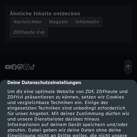
Ähnliche Inhalte entdecken
Nachrichten
Magazin
informativ
ZDFheute live
Deine Datenschutzeinstellungen
cmp-dialog-description
Um dir eine optimale Website von ZDF, ZDFheute und
ZDFtivi präsentieren zu können, setzen wir Cookies
und vergleichbare Techniken ein. Einige der
eingesetzten Techniken sind unbedingt erforderlich
für unser Angebot. Mit deiner Zustimmung dürfen wir
Mehr ZDF
Service
und unsere Dienstleister darüber hinaus
Informationen auf deinem Gerät speichern und/oder
ZDF-Apps
ZDFmitreden
abrufen. Dabei geben wir deine Daten ohne deine
Einwilligung nicht an Dritte weiter, die nicht unsere