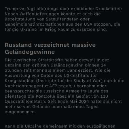
m
Trump verfügt allerdings über erhebliche Druckmittel:
Neben Waffenlieferungen könnte er auch die
p
Bereitstellung von Satellitendaten oder
Geheimdienstinformationen aus den USA stoppen, die
für die Ukraine im Krieg kaum zu ersetzen sind.
ü
Russland verzeichnet massive
b
Geländegewinne
Die russischen Streitkräfte haben derweil in der
e
Ukraine den größten Geländegewinn binnen 24
Stunden seit mehr als einem Jahr erzielt. Wie die
r
Auswertung von Daten des US-Instituts für
Kriegsstudien (Institute for the Study of War) durch die
Nachrichtenagentur AFP ergab, übernahm oder
z
beanspruchte die russische Armee im Laufe des
Dienstags die Kontrolle über ein Gebiet von 110
Quadratkilometern. Seit Ende Mai 2024 hatte sie nicht
e
mehr so viel Gelände innerhalb eines Tages
eingenommen.
u
Kann die Ukraine gemeinsam mit den europäischen