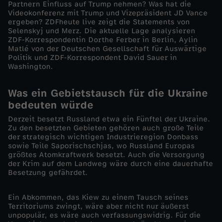
g
Partnern Einfluss auf Trump nehmen? Was hat die
Videokonferenz mit Trump und Vizepräsident JD Vance
ergeben? ZDFheute live zeigt die Statements von
e
Selenskyj und Merz. Die aktuelle Lage analysieren
ZDF-Korrespondentin Dorthe Ferber in Berlin, Aylin
n
Matlé von der Deutschen Gesellschaft für Auswärtige
Politik und ZDF-Korrespondent David Sauer in
Washington.
?
Was ein Gebietstausch für die Ukraine
bedeuten würde
Derzeit besetzt Russland etwa ein Fünftel der Ukraine.
Zu den besetzten Gebieten gehören auch große Teile
der strategisch wichtigen Industrieregion Donbass
sowie Teile Saporischschjas, wo Russland Europas
größtes Atomkraftwerk besetzt. Auch die Versorgung
der Krim auf dem Landweg wäre durch eine dauerhafte
Besetzung gefährdet.
Ein Abkommen, das Kiew zu einem Tausch seines
Territoriums zwingt, wäre aber nicht nur äußerst
unpopulär, es wäre auch verfassungswidrig. Für die