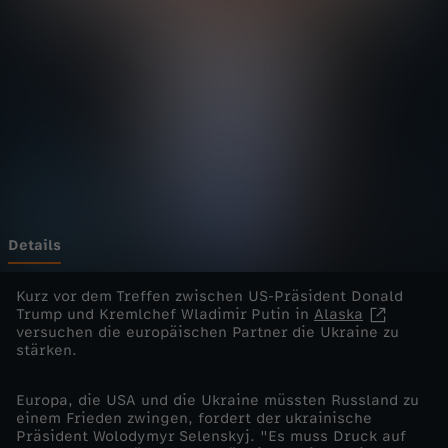
e
l
i
v
e
-
Details
K
Kurz vor dem Treffen zwischen US-Präsident Donald
Trump und Kremlchef Wladimir Putin in
Alaska
versuchen die europäischen Partner die Ukraine zu
a
stärken.
n
Europa, die USA und die Ukraine müssten Russland zu
einem Frieden zwingen, fordert der ukrainische
n
Präsident Wolodymyr Selenskyj. "Es muss Druck auf