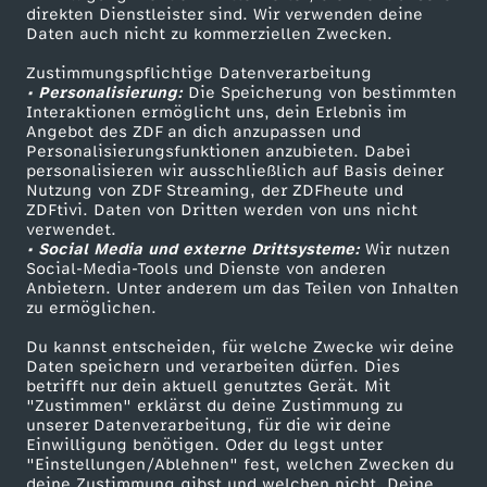
Smart TV
Kontakt zum ZDF
direkten Dienstleister sind. Wir verwenden deine
Daten auch nicht zu kommerziellen Zwecken.
ZDFtext
Tickets
Zustimmungspflichtige Datenverarbeitung
Livestreams
Zuschauerservice
• Personalisierung:
Die Speicherung von bestimmten
Sendungen A-Z
Hilfe
Interaktionen ermöglicht uns, dein Erlebnis im
Angebot des ZDF an dich anzupassen und
TV-Programm
Personalisierungsfunktionen anzubieten. Dabei
personalisieren wir ausschließlich auf Basis deiner
Nutzung von ZDF Streaming, der ZDFheute und
ZDFtivi. Daten von Dritten werden von uns nicht
Das ZDF
verwendet.
• Social Media und externe Drittsysteme:
Wir nutzen
ZDF Unternehmen
Social-Media-Tools und Dienste von anderen
Anbietern. Unter anderem um das Teilen von Inhalten
Karriere
zu ermöglichen.
Presseportal
Du kannst entscheiden, für welche Zwecke wir deine
ZDF goes Schule
Daten speichern und verarbeiten dürfen. Dies
betrifft nur dein aktuell genutztes Gerät. Mit
Werbefernsehen
"Zustimmen" erklärst du deine Zustimmung zu
unserer Datenverarbeitung, für die wir deine
Mainzelmännchen
Einwilligung benötigen. Oder du legst unter
"Einstellungen/Ablehnen" fest, welchen Zwecken du
deine Zustimmung gibst und welchen nicht. Deine