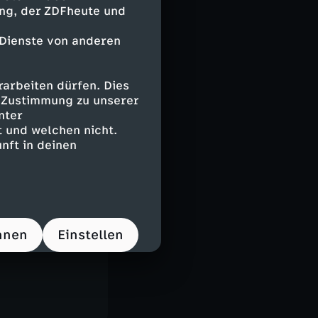
und ZDF-
ing, der ZDFheute und
 Dienste von anderen
arbeiten dürfen. Dies
e Zustimmung zu unserer
nter
"Militär &
 und welchen nicht.
zdf.de/LlT6h/
nft in deinen
hnen
Einstellen