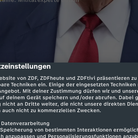
raine. Militärexperte Julian
zeinstellungen
cription
sverhandlungen für die Ukraine sprechen sich 
ebsite von ZDF, ZDFheute und ZDFtivi präsentieren zu
rainischen
Präsidenten Selenskyj
, für eine e
are Techniken ein. Einige der eingesetzten Techniken
tszone im Osten der Ukraine aus. Demnach sol
 Angebot. Mit deiner Zustimmung dürfen wir und unser
itkräfte aus der Region zurückziehen, gleichzei
uf deinem Gerät speichern und/oder abrufen. Dabei 
itkräfte nicht in dieses Gebiet einmarschieren.
 nicht an Dritte weiter, die nicht unsere direkten Dien
 auch nicht zu kommerziellen Zwecken.
 Datenverarbeitung
 der neue Vorschlag die Friedensverhandlungen?
Speicherung von bestimmten Interaktionen ermöglicht
n der Front? Darüber spricht ZDFheute live mit 
h anzupassen und Personalisierungsfunktionen anzub