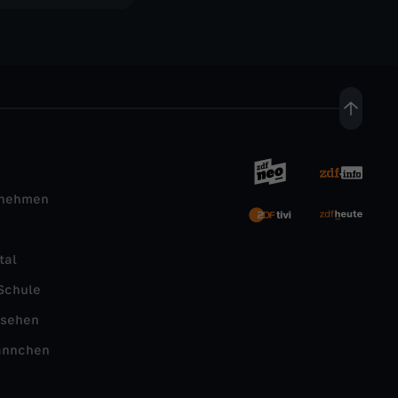
rnehmen
tal
Schule
nsehen
ännchen