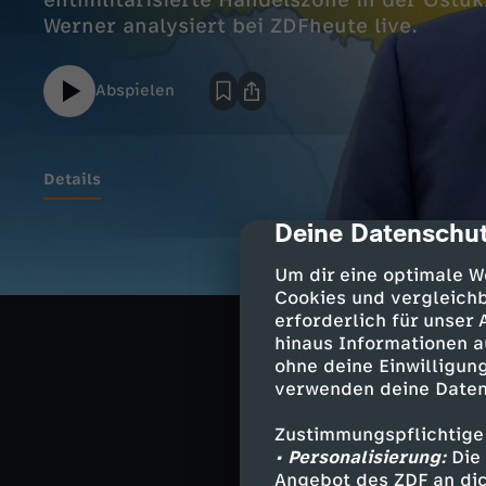
entmilitarisierte Handelszone in der Ostuk
Werner analysiert bei ZDFheute live.
Abspielen
Details
Deine Datenschut
cmp-dialog-des
Bei den Frieden
Um dir eine optimale W
Angaben des uk
Cookies und vergleichb
Sonderwirtschaf
erforderlich für unser
ukrainische Stre
hinaus Informationen a
russischen Stre
ohne deine Einwilligung
verwenden deine Daten
Zustimmungspflichtige
Wie beeinflusst
• Personalisierung:
Die 
aktuelle Lage a
Angebot des ZDF an dic