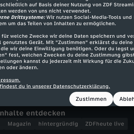
ZDF-Reporterin Alica Jung berichtet aus Kiew 
sschließlich auf Basis deiner Nutzung von ZDF Stream
 Claudia Bates aus Washington.
tten werden von uns nicht verwendet.
erne Drittsysteme:
Wir nutzen Social-Media-Tools und
em um das Teilen von Inhalten zu ermöglichen.
cast
 für welche Zwecke wir deine Daten speichern und ver
ell genutztes Gerät. Mit "Zustimmen" erklärst du dein
die wir deine Einwilligung benötigen. Oder du legst u
Updates gibt's auch im wöchentlichen Podcast 
en" fest, welchen Zwecken du deine Zustimmung gibst
yse". Alle Folgen findet ihr hier:
https://kurz.
ellungen kannst du jederzeit mit Wirkung für die Zuku
en oder ändern.
pressum.
n AFP und dpa
findest du in unserer Datenschutzerklärung.
Zustimmen
Able
Inhalte entdecken
n
Magazin
hintergründig
ZDFheute live