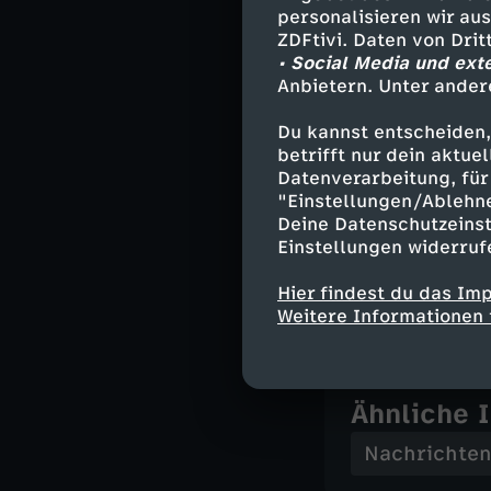
Julian Werner. 
personalisieren wir au
Korrespondentin
ZDFtivi. Daten von Dri
• Social Media und ext
Anbietern. Unter ander
Unser Pod
Du kannst entscheiden,
betrifft nur dein aktu
Datenverarbeitung, für 
Unsere Ukraine-
"Einstellungen/Ablehn
Macht - Die Anal
Deine Datenschutzeinst
Einstellungen widerruf
Hier findest du das Im
Mit Material vo
Weitere Informationen 
Ähnliche 
Nachrichte