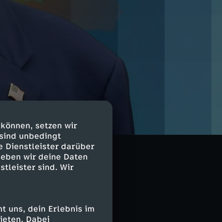
die USA, nach
 können, setzen wir
ntmilitarisierte
 sind unbedingt
len sich
e Dienstleister darüber
tig sollen die
geben wir deine Daten
stleister sind. Wir
 Wie ist die
 uns, dein Erlebnis im
Militärexperte
ieten. Dabei