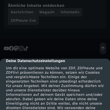
e
Ähnliche Inhalte entdecken
Nachrichten
Magazin
informativ
w
ZDFheute live
a
l
t
?
Deine Datenschutzeinstellungen
cmp-dialog-description
Um dir eine optimale Website von ZDF, ZDFheute und
ZDFtivi präsentieren zu können, setzen wir Cookies
und vergleichbare Techniken ein. Einige der
eingesetzten Techniken sind unbedingt erforderlich
für unser Angebot. Mit deiner Zustimmung dürfen wir
Mehr ZDF
Service
und unsere Dienstleister darüber hinaus
Informationen auf deinem Gerät speichern und/oder
ZDF-Apps
ZDFmitreden
abrufen. Dabei geben wir deine Daten ohne deine
Einwilligung nicht an Dritte weiter, die nicht unsere
Smart TV
Kontakt zum ZDF
direkten Dienstleister sind. Wir verwenden deine