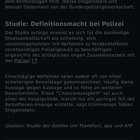
dem Kriminologen Prof. Tobias Singelnstein und
i
Manuel Ostermann von der Bundespolizeigewerkschaft.
P
Studie: Definitionsmacht bei Polizei
Der Studie zufolge erweist es sich für die zuständige
o
Staatsanwaltschaft als schwierig, sich
unvoreingenommen mit Verfahren zu Verdachtsfällen
rechtswidriger Polizeigewalt zu beschäftigen -
l
angesichts der alltäglichen engen Zusammenarbeit mit
der
Polizei
.
i
Einschlägige Verfahren seien zudem oft von einer
z
schwierigen Beweislage gekennzeichnet. Häufig stehe
Aussage gegen Aussage und es fehle an weiteren
Beweismitteln. Diese "Chancenlosigkeit" sei auch
e
einer der Hauptgründe, warum nur ein geringer Teil der
Betroffenen Anzeige erstatte, sagt Kriminologe Tobias
Singelnstein.
i
g
Quellen: Studie der Goethe-Uni Frankfurt, dpa und AFP