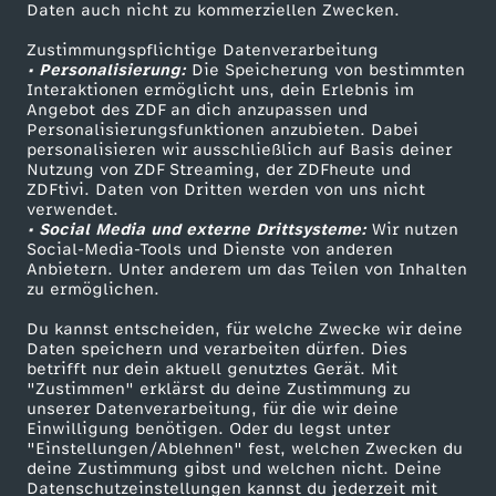
Daten auch nicht zu kommerziellen Zwecken.
ZDFtext
Tickets
Zustimmungspflichtige Datenverarbeitung
Livestreams
Zuschauerservice
• Personalisierung:
Die Speicherung von bestimmten
Sendungen A-Z
Hilfe
Interaktionen ermöglicht uns, dein Erlebnis im
Angebot des ZDF an dich anzupassen und
TV-Programm
Personalisierungsfunktionen anzubieten. Dabei
personalisieren wir ausschließlich auf Basis deiner
Nutzung von ZDF Streaming, der ZDFheute und
ZDFtivi. Daten von Dritten werden von uns nicht
Das ZDF
verwendet.
• Social Media und externe Drittsysteme:
Wir nutzen
ZDF Unternehmen
Social-Media-Tools und Dienste von anderen
Anbietern. Unter anderem um das Teilen von Inhalten
Karriere
zu ermöglichen.
Presseportal
Du kannst entscheiden, für welche Zwecke wir deine
ZDF goes Schule
Daten speichern und verarbeiten dürfen. Dies
betrifft nur dein aktuell genutztes Gerät. Mit
Werbefernsehen
"Zustimmen" erklärst du deine Zustimmung zu
unserer Datenverarbeitung, für die wir deine
Mainzelmännchen
Einwilligung benötigen. Oder du legst unter
"Einstellungen/Ablehnen" fest, welchen Zwecken du
deine Zustimmung gibst und welchen nicht. Deine
Datenschutzeinstellungen kannst du jederzeit mit