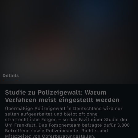
e
Wechseln zu: ZDFheute
l
i
v
e
-
Details
K
Studie zu Polizeigewalt: Warum
Verfahren meist eingestellt werden
e
Übermäßige Polizeigewalt in Deutschland wird nur
selten aufgearbeitet und bleibt oft ohne
i
strafrechtliche Folgen – so das Fazit einer Studie der
Uni Frankfurt. Das Forscherteam befragte dafür 3.300
Betroffene sowie Polizeibeamte, Richter und
n
Mitarbeiter von Opferberatungsstellen.