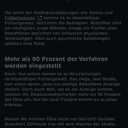
e
Vor allem bei Großveranstaltungen wie Demos und
Fußballspielen
komme es zu übermäßiger
Polizeigewalt, berichten die Befragten. Betroffen sind
C
am häufigsten junge Männer. Knapp ein Fünftel aller
Betroffenen berichtet von schweren physischen
h
Verletzungen. Aber auch psychische Belastungen
spielten eine Rolle.
a
Mehr als 90 Prozent der Verfahren
n
werden eingestellt
Doch: Nur selten kommt es zu Verurteilungen
c
rechtswidriger Polizeigewalt. Das liege, laut Studie,
zum einen daran, dass nur wenige Betroffene Anzeige
stellen. Doch auch dort, wo es zur Anzeige komme,
e
stellten die Staatsanwaltschaften mehr als 90 Prozent
der Fälle ein. Nur bei zwei Prozent kommt es zu einer
Anklage.
b
Warum die meisten Fälle nicht vor Gericht? Darüber
e
diskutiert ZDFheute live mit dem Macher der Studie,