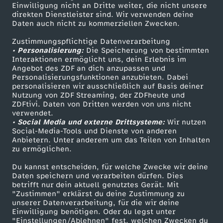
t
Einwilligung nicht an Dritte weiter, die nicht unsere
Smart TV
Kontakt zum ZDF
direkten Dienstleister sind. Wir verwenden deine
Daten auch nicht zu kommerziellen Zwecken.
t
ZDFtext
Tickets
Zustimmungspflichtige Datenverarbeitung
Livestreams
Zuschauerservice
l
• Personalisierung:
Die Speicherung von bestimmten
Sendungen A-Z
Hilfe
Interaktionen ermöglicht uns, dein Erlebnis im
Angebot des ZDF an dich anzupassen und
e
TV-Programm
Personalisierungsfunktionen anzubieten. Dabei
personalisieren wir ausschließlich auf Basis deiner
Nutzung von ZDF Streaming, der ZDFheute und
r
ZDFtivi. Daten von Dritten werden von uns nicht
Das ZDF
verwendet.
?
• Social Media und externe Drittsysteme:
Wir nutzen
ZDF Unternehmen
Social-Media-Tools und Dienste von anderen
Anbietern. Unter anderem um das Teilen von Inhalten
Karriere
zu ermöglichen.
Presseportal
Du kannst entscheiden, für welche Zwecke wir deine
ZDF goes Schule
Daten speichern und verarbeiten dürfen. Dies
betrifft nur dein aktuell genutztes Gerät. Mit
Werbefernsehen
"Zustimmen" erklärst du deine Zustimmung zu
unserer Datenverarbeitung, für die wir deine
Mainzelmännchen
Einwilligung benötigen. Oder du legst unter
"Einstellungen/Ablehnen" fest, welchen Zwecken du