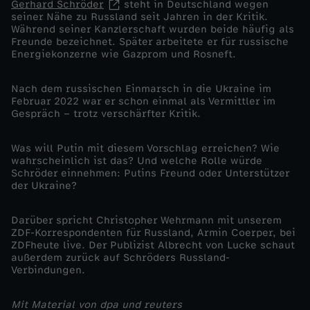
Gerhard Schröder
steht in Deutschland wegen
seiner Nähe zu Russland seit Jahren in der Kritik.
ö
Während seiner Kanzlerschaft wurden beide häufig als
Freunde bezeichnet. Später arbeitete er für russische
Energiekonzerne wie Gazprom und Rosneft.
d
Nach dem russischen Einmarsch in die Ukraine im
e
Februar 2022 war er schon einmal als Vermittler im
Gespräch – trotz verschärfter Kritik.
r
Was will Putin mit diesem Vorschlag erreichen? Wie
a
wahrscheinlich ist das? Und welche Rolle würde
Schröder einnehmen: Putins Freund oder Unterstützer
der Ukraine?
l
Darüber spricht Christopher Wehrmann mit unserem
s
ZDF-Korrespondenten für Russland, Armin Coerper, bei
ZDFheute live. Der Publizist Albrecht von Lucke schaut
P
außerdem zurück auf Schröders Russland-
Verbindungen.
u
Mit Material von dpa und reuters