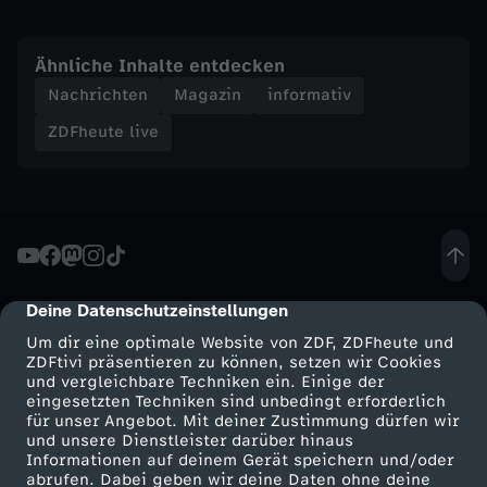
t
Ähnliche Inhalte entdecken
i
Nachrichten
Magazin
informativ
n
ZDFheute live
s
V
e
Deine Datenschutzeinstellungen
cmp-dialog-description
r
Um dir eine optimale Website von ZDF, ZDFheute und
ZDFtivi präsentieren zu können, setzen wir Cookies
und vergleichbare Techniken ein. Einige der
m
eingesetzten Techniken sind unbedingt erforderlich
für unser Angebot. Mit deiner Zustimmung dürfen wir
i
Mehr ZDF
Service
und unsere Dienstleister darüber hinaus
Informationen auf deinem Gerät speichern und/oder
ZDF-Apps
ZDFmitreden
abrufen. Dabei geben wir deine Daten ohne deine