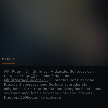
e
l
i
v
e
-
Details
S
Will
Putin
mithilfe von Altkanzler Schröder den
Ukraine-Krieg
beenden? Nach der
Militärparade in Moskau
brachte der russische
c
Präsident überraschend Gerhard Schröder als
möglichen Vermittler im Ukraine-Krieg ins Spiel – und
h
erwähnte mögliche Gespräche über ein Ende des
Krieges. ZDFheute live ordnet ein.
r