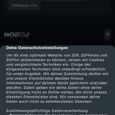
a
ZDFheute live
s
s
i
Deine Datenschutzeinstellungen
cmp-dialog-description
c
Um dir eine optimale Website von ZDF, ZDFheute und
ZDFtivi präsentieren zu können, setzen wir Cookies
und vergleichbare Techniken ein. Einige der
h
eingesetzten Techniken sind unbedingt erforderlich
für unser Angebot. Mit deiner Zustimmung dürfen wir
Mehr ZDF
Service
und unsere Dienstleister darüber hinaus
j
Informationen auf deinem Gerät speichern und/oder
ZDF-Apps
ZDFmitreden
abrufen. Dabei geben wir deine Daten ohne deine
e
Einwilligung nicht an Dritte weiter, die nicht unsere
Smart TV
Kontakt zum ZDF
direkten Dienstleister sind. Wir verwenden deine
Daten auch nicht zu kommerziellen Zwecken.
ZDFtext
Tickets
t
Zustimmungspflichtige Datenverarbeitung
Livestreams
Zuschauerservice