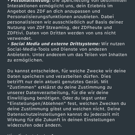
• Personalisierung:
z
Die Speicherung von bestimmten
Sendungen A-Z
Hilfe
Interaktionen ermöglicht uns, dein Erlebnis im
Angebot des ZDF an dich anzupassen und
TV-Programm
t
Personalisierungsfunktionen anzubieten. Dabei
personalisieren wir ausschließlich auf Basis deiner
Nutzung von ZDF Streaming, der ZDFheute und
ä
ZDFtivi. Daten von Dritten werden von uns nicht
Das ZDF
verwendet.
• Social Media und externe Drittsysteme:
n
Wir nutzen
ZDF Unternehmen
Social-Media-Tools und Dienste von anderen
Anbietern. Unter anderem um das Teilen von Inhalten
Karriere
d
zu ermöglichen.
Presseportal
Du kannst entscheiden, für welche Zwecke wir deine
e
ZDF goes Schule
Daten speichern und verarbeiten dürfen. Dies
betrifft nur dein aktuell genutztes Gerät. Mit
Werbefernsehen
"Zustimmen" erklärst du deine Zustimmung zu
r
unserer Datenverarbeitung, für die wir deine
Mainzelmännchen
Einwilligung benötigen. Oder du legst unter
n
"Einstellungen/Ablehnen" fest, welchen Zwecken du
deine Zustimmung gibst und welchen nicht. Deine
Datenschutzeinstellungen kannst du jederzeit mit
s
Wirkung für die Zukunft in deinen Einstellungen
widerrufen oder ändern.
o