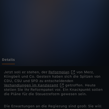
e
l
i
v
e
-
Details
R
Jetzt soll er stehen, der
Reformplan
von Merz,
Klingbeil und Co. Gestern haben sich die Spitzen von
CDU, CSU und SPD zu entscheidenden
e
Verhandlungen im Kanzleramt
getroffen. Heute
stellen Sie ihr Reformpaket vor. Ein Knackpunkt sollen
f
die Pläne für die Steuerreform gewesen sein.
o
Die Erwartungen an die Regierung sind groß: Sie will