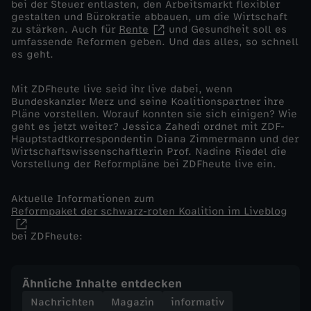
bei der Steuer entlasten, den Arbeitsmarkt flexibler
gestalten und Bürokratie abbauen, um die Wirtschaft
r
zu stärken. Auch für
Rente
und Gesundheit soll es
umfassende Reformen geben. Und das alles, so schnell
es geht.
m
Mit ZDFheute live seid ihr live dabei, wenn
p
Bundeskanzler Merz und seine Koalitionspartner ihre
Pläne vorstellen. Worauf konnten sie sich einigen? Wie
a
geht es jetzt weiter? Jessica Zahedi ordnet mit ZDF-
Hauptstadtkorrespondentin Diana Zimmermann und der
Wirtschaftswissenschaftlerin Prof. Nadine Riedel die
k
Vorstellung der Reformpläne bei ZDFheute live ein.
e
Aktuelle Informationen zum
Reformpaket der schwarz-roten Koalition im Liveblog
t
bei ZDFheute:
:
Ähnliche Inhalte entdecken
W
Nachrichten
Magazin
informativ