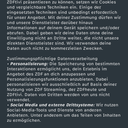
ZDFtivi präsentieren zu können, setzen wir Cookies
und vergleichbare Techniken ein. Einige der
eingesetzten Techniken sind unbedingt erforderlich
für unser Angebot. Mit deiner Zustimmung dürfen wir
Mehr ZDF
Service
und unsere Dienstleister darüber hinaus
Informationen auf deinem Gerät speichern und/oder
ZDF-Apps
ZDFmitreden
abrufen. Dabei geben wir deine Daten ohne deine
Einwilligung nicht an Dritte weiter, die nicht unsere
Smart TV
Kontakt zum ZDF
direkten Dienstleister sind. Wir verwenden deine
Daten auch nicht zu kommerziellen Zwecken.
ZDFtext
Tickets
Zustimmungspflichtige Datenverarbeitung
Livestreams
Zuschauerservice
• Personalisierung:
Die Speicherung von bestimmten
Sendungen A-Z
Hilfe
Interaktionen ermöglicht uns, dein Erlebnis im
Angebot des ZDF an dich anzupassen und
TV-Programm
Personalisierungsfunktionen anzubieten. Dabei
personalisieren wir ausschließlich auf Basis deiner
Nutzung von ZDF Streaming, der ZDFheute und
ZDFtivi. Daten von Dritten werden von uns nicht
Das ZDF
verwendet.
• Social Media und externe Drittsysteme:
Wir nutzen
ZDF Unternehmen
Social-Media-Tools und Dienste von anderen
Anbietern. Unter anderem um das Teilen von Inhalten
Karriere
zu ermöglichen.
Presseportal