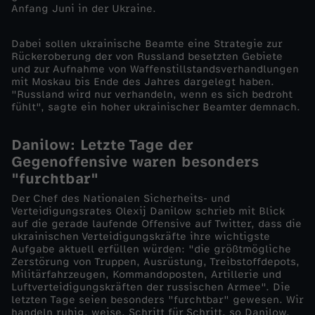
Anfang Juni in der Ukraine.
K
Dabei sollen ukrainische Beamte eine Strategie zur
Rückeroberung der von Russland besetzten Gebiete
i
und zur Aufnahme von Waffenstillstandsverhandlungen
mit Moskau bis Ende des Jahres dargelegt haben.
e
"Russland wird nur verhandeln, wenn es sich bedroht
fühlt", sagte ein hoher ukrainischer Beamter demnach.
w
Danilow: Letzte Tage der
s
Gegenoffensive waren besonders
"furchtbar"
e
Der Chef des Nationalen Sicherheits- und
Verteidigungsrates Olexij Danilow schrieb mit Blick
auf die gerade laufende Offensive auf Twitter, dass die
i
ukrainischen Verteidigungskräfte ihre wichtigste
Aufgabe aktuell erfüllen würden: "die größtmögliche
n
Zerstörung von Truppen, Ausrüstung, Treibstoffdepots,
Militärfahrzeugen, Kommandoposten, Artillerie und
Luftverteidigungskräften der russischen Armee". Die
e
letzten Tage seien besonders "furchtbar" gewesen. Wir
handeln ruhig, weise, Schritt für Schritt, so Danilow.