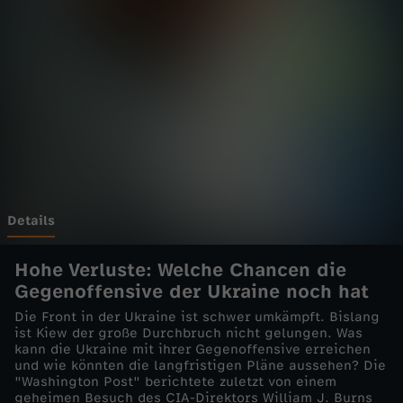
e
l
i
v
e
-
Details
K
Hohe Verluste: Welche Chancen die
Gegenoffensive der Ukraine noch hat
a
Die Front in der Ukraine ist schwer umkämpft. Bislang
ist Kiew der große Durchbruch nicht gelungen. Was
n
kann die Ukraine mit ihrer Gegenoffensive erreichen
und wie könnten die langfristigen Pläne aussehen? Die
"Washington Post" berichtete zuletzt von einem
n
geheimen Besuch des CIA-Direktors William J. Burns