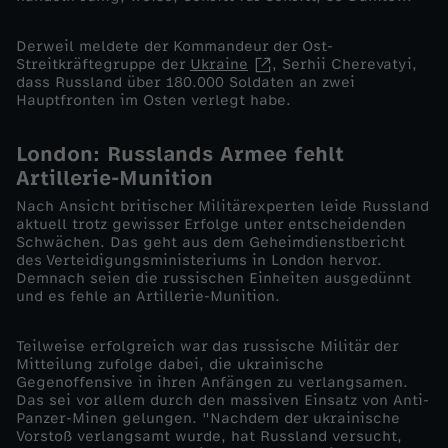
Z
Derweil meldete der Kommandeur der Ost-
Streitkräftegruppe der
Ukraine
, Serhii Cherevatyi,
i
dass Russland über 180.000 Soldaten an zwei
Hauptfronten im Osten verlegt habe.
e
London: Russlands Armee fehlt
l
Artillerie-Munition
Nach Ansicht britischer Militärexperten leide Russland
e
aktuell trotz gewisser Erfolge unter entscheidenden
Schwächen. Das geht aus dem Geheimdienstbericht
n
des Verteidigungsministeriums in London hervor.
Demnach seien die russischen Einheiten ausgedünnt
und es fehle an Artillerie-Munition.
o
Teilweise erfolgreich war das russische Militär der
c
Mitteilung zufolge dabei, die ukrainische
Gegenoffensive in ihren Anfängen zu verlangsamen.
Das sei vor allem durch den massiven Einsatz von Anti-
h
Panzer-Minen gelungen. "Nachdem der ukrainische
Vorstoß verlangsamt wurde, hat Russland versucht,