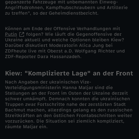
e
gepanzerte Fahrzeuge mit unbemannten Einweg-
Angriffsdrohnen, Kampfhubschraubern und Artillerie
zu treffen", so der Geheimdienstbericht.
r
Können am Ende der Offensive Verhandlungen mit
r
Putin
folgen? Wie läuft die Gegenoffensive der
Ukraine aktuell und welche Optionen bleiben Kiew?
e
Darüber diskutiert Moderatorin Alica Jung bei
ZDFheute live mit Oberst a.D. Wolfgang Richter und
ZDF-Reporter Dara Hassanzadeh.
i
Kiew: "Komplizierte Lage" an der Front
c
Nach Angaben der ukrainischen Vize-
Verteidigungsministerin Hanna Maljar sind die
h
Stellungen an der Front im Osten der Ukraine derzeit
schwer umkämpft. Demnach konnten die ukrainischen
Truppen zwar Fortschritte nahe der zerstörten Stadt
e
Bachmut machen, allerdings gelang es den russischen
Streitkräften an den östlichen Frontabschnitten weiter
n
vorzurücken. Die Situation sei ziemlich kompliziert,
räumte Maljar ein.
?