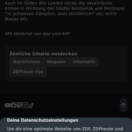
Auch im Süden des Landes rücke die ukrainische
Armee in Richtung der Städte Berdjansk und Melitopol
"in schweren Kämpfen, aber allmählich" vor, teilte
Maljar mit.
Mit Material von dpa und AFP
Ähnliche Inhalte entdecken
Nachrichten
Magazin
informativ
ZDFheute live
Deine Datenschutzeinstellungen
cmp-dialog-description
Um dir eine optimale Website von ZDF, ZDFheute und