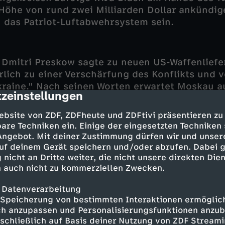
 Höhe von rund zwei Milliarden Dollar ankündige
h das Patriot-Luftabwehrsystem sein.
Dmitri Preskow sagte zu neuen US-Waffenliefer
erlich zu einer Verschärfung des Konflikts und v
kraine." Nach seinen Worten erwartet Moskau a
zeinstellungen
cription
end seines USA-Besuchs von seiner ablehnende
chen mit dem russischen Präsidenten Putin ab
ebsite von ZDF, ZDFheute und ZDFtivi präsentieren zu
gsbeamter sagte, Biden werde Selenskyj nicht
are Techniken ein. Einige der eingesetzten Techniken
mit Putin aufzunehmen.
 Angebot. Mit deiner Zustimmung dürfen wir und unser
uf deinem Gerät speichern und/oder abrufen. Dabei 
 nicht an Dritte weiter, die nicht unsere direkten Dien
 auch nicht zu kommerziellen Zwecken.
ach Einschätzung von Experten schon fast 50 
 für die Ukraine bereitgestellt – davon 20 Milli
 Datenverarbeitung
e Unterstützung. Das Land ist also mit Abstand
Speicherung von bestimmten Interaktionen ermöglicht
h anzupassen und Personalisierungsfunktionen anzub
s.
sschließlich auf Basis deiner Nutzung von ZDF Stream