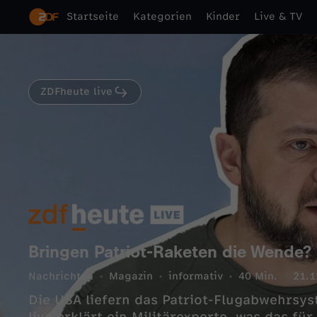
Startseite
Kategorien
Kinder
Live & TV
ZDFheute live
Bringen Patriot-Raketen die Wende?
Nachrichten
Magazin
informativ
40 Min.
21.1
Die USA liefern das Patriot-Flugabwehrsys