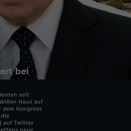
ert bei
denten seit
eißen Haus auf
or dem Kongress
 die
 auf Twitter
reffens neue