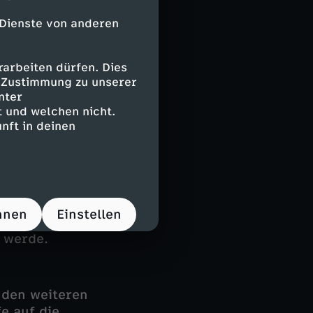
 Dienste von anderen
n
arbeiten dürfen. Dies
mit
e Zustimmung zu unserer
 er, das
nter
n
 und welchen nicht.
nennt – zur
nft in deinen
robleme
schen Regionen
n an die
tärische
. Außerdem
hnen
Einstellen
eue
n werde.
 den weiteren
e auf die