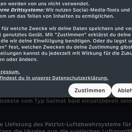
tten werden von uns nicht verwendet.
erne Drittsysteme:
Wir nutzen Social-Media-Tools und
 Atomrakete Sarmat realisiere
em um das Teilen von Inhalten zu ermöglichen.
 für welche Zwecke wir deine Daten speichern und ver
ttwoch traf sich der russische
Präsident Putin
ell genutztes Gerät. Mit "Zustimmen" erklärst du dein
schen Militärvertretern. In einer Rede betonte
die wir deine Einwilligung benötigen. Oder du legst u
nisterium müsse die Kritik an der militärische
en" fest, welchen Zwecken du deine Zustimmung gibst
n – wie Russland den Krieg gegen die Ukraine 
ellungen kannst du jederzeit mit Wirkung für die Zuku
n. Auch die Teilmobilmachung habe gewisse P
en oder ändern.
nnoch werde man die annektierten vier ukraini
pressum.
 verteidigen, trotz westlicher Waffenlieferunge
findest du in unserer Datenschutzerklärung.
Russland werde heute praktisch das ganze mili
 Staaten der Nato eingesetzt, behauptete Putin
Zustimmen
Able
 dass die mit Atomsprengköpfen bestückbare n
lrakete vom Typ Sarmat bald einsatzbereit sei
e Lieferung des Patriot-Luftabwehrsystems für
Kann die Ukraine nun die russischen Luftangriff