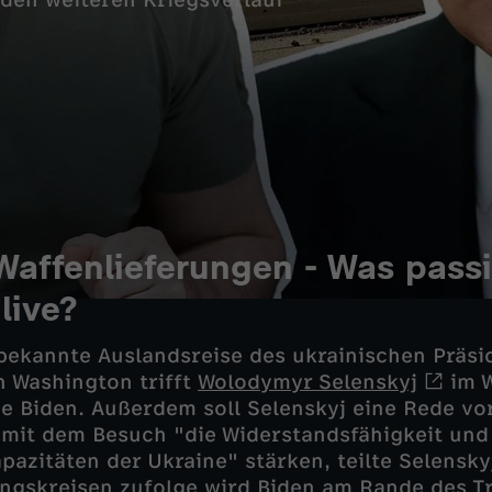
r den weiteren Kriegsverlauf
affenlieferungen
- Was passi
live?
e bekannte Auslandsreise des ukrainischen Präsi
n Washington trifft
Wolodymyr Selenskyj
im W
e Biden. Außerdem soll Selenskyj eine Rede v
e mit dem Besuch "die Widerstandsfähigkeit und
pazitäten der Ukraine" stärken, teilte Selenskyj
ngskreisen zufolge wird Biden am Rande des T