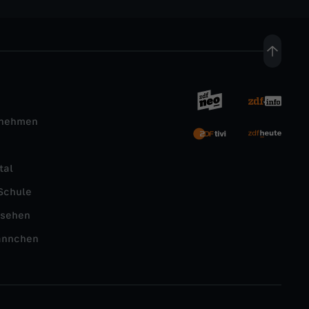
rnehmen
tal
Schule
nsehen
ännchen