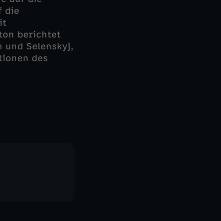
 die
it
ton berichtet
 und Selenskyj,
tionen des