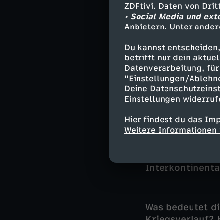
ZDFtivi. Daten von Dri
• Social Media und ext
Putin will
Anbietern. Unter ander
Du kannst entscheiden,
Ebenfalls am Mi
betrifft nur dein aktu
ranghohen russi
Datenverarbeitung, für 
Verteidigungsmi
"Einstellungen/Ablehn
Spezialoperatio
Deine Datenschutzeinst
Kenntnis nehme
Einstellungen widerruf
aufgedeckt. De
Hier findest du das Im
bis zum Schluss
Weitere Informationen 
Ukraine. Gegen 
Potenzial aller
kündigte er an,
Interkontinenta
Was bedeutet di
Kriegsverlauf? 