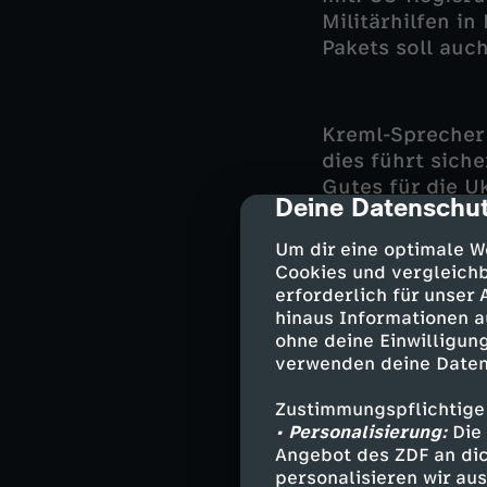
Militärhilfen in
Pakets soll auc
Kreml-Sprecher 
dies führt sich
Gutes für die U
Deine Datenschut
cmp-dialog-des
Selenskyj währ
Friedensgesprä
Um dir eine optimale W
Ein US-Regierun
Cookies und vergleichb
Verhandlungen 
erforderlich für unser
hinaus Informationen a
ohne deine Einwilligung
verwenden deine Daten
Die USA haben n
Dollar an Hilfen
Zustimmungspflichtige
und militärisch
• Personalisierung:
Die 
Angebot des ZDF an dic
Geldgeber Kiew
personalisieren wir au