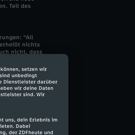
n. Teil des
ungen: "All
erheißt nichts
uch nicht, dass
n Haltung zu
rücken werde.
 können, setzen wir
 dazu drängen,
 sind unbedingt
e Dienstleister darüber
geben wir deine Daten
stleister sind. Wir
Milliarden
arden für Waffen
 der größte
 uns, dein Erlebnis im
ieten. Dabei
ing, der ZDFheute und