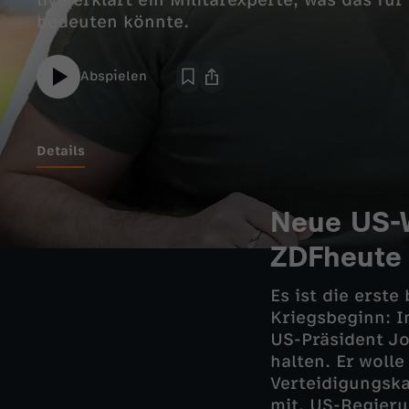
live erklärt ein Militärexperte, was das fü
bedeuten könnte.
Abspielen
Details
Neue US-W
ZDFheute 
Es ist die erst
Kriegsbeginn: I
US-Präsident Jo
halten. Er woll
Verteidigungska
mit. US-Regieru