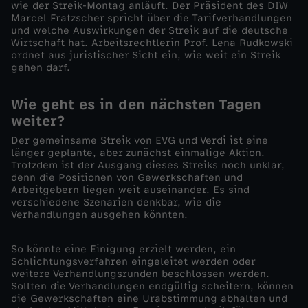
wie der Streik-Montag anläuft. Der Präsident des DIW
i
Marcel Fratzscher spricht über die Tarifverhandlungen
und welche Auswirkungen der Streik auf die deutsche
Wirtschaft hat. Arbeitsrechtlerin Prof. Lena Rudkowski
k
ordnet aus juristischer Sicht ein, wie weit ein Streik
gehen darf.
D
Wie geht es in den nächsten Tagen
e
weiter?
Der gemeinsame Streik von EVG und Verdi ist eine
u
länger geplante, aber zunächst einmalige Aktion.
Trotzdem ist der Ausgang dieses Streiks noch unklar,
t
denn die Positionen von Gewerkschaften und
Arbeitgebern liegen weit auseinander. Es sind
verschiedene Szenarien denkbar, wie die
s
Verhandlungen ausgehen könnten.
c
So könnte eine Einigung erzielt werden, ein
Schlichtungsverfahren eingeleitet werden oder
weitere Verhandlungsrunden beschlossen werden.
h
Sollten die Verhandlungen endgültig scheitern, können
die Gewerkschaften eine Urabstimmung abhalten und