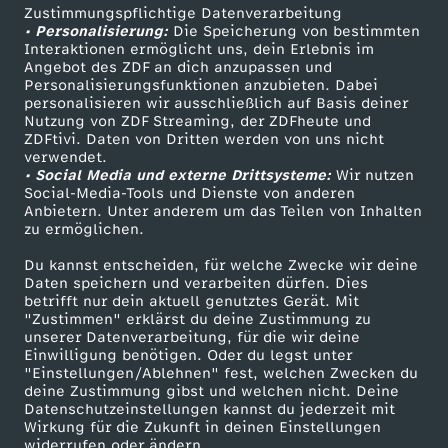
Zustimmungspflichtige Datenverarbeitung
Livestreams
Zuschauerservice
• Personalisierung:
Die Speicherung von bestimmten
Sendungen A-Z
Hilfe
Interaktionen ermöglicht uns, dein Erlebnis im
Angebot des ZDF an dich anzupassen und
TV-Programm
Personalisierungsfunktionen anzubieten. Dabei
personalisieren wir ausschließlich auf Basis deiner
Nutzung von ZDF Streaming, der ZDFheute und
ZDFtivi. Daten von Dritten werden von uns nicht
Das ZDF
verwendet.
• Social Media und externe Drittsysteme:
Wir nutzen
ZDF Unternehmen
Social-Media-Tools und Dienste von anderen
Anbietern. Unter anderem um das Teilen von Inhalten
Karriere
zu ermöglichen.
Presseportal
Du kannst entscheiden, für welche Zwecke wir deine
ZDF goes Schule
Daten speichern und verarbeiten dürfen. Dies
betrifft nur dein aktuell genutztes Gerät. Mit
Werbefernsehen
"Zustimmen" erklärst du deine Zustimmung zu
unserer Datenverarbeitung, für die wir deine
Mainzelmännchen
Einwilligung benötigen. Oder du legst unter
"Einstellungen/Ablehnen" fest, welchen Zwecken du
deine Zustimmung gibst und welchen nicht. Deine
Datenschutzeinstellungen kannst du jederzeit mit
Wirkung für die Zukunft in deinen Einstellungen
widerrufen oder ändern.