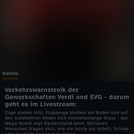
e
l
i
v
e
-
Details
S
Verkehrswarnstreik der
Gewerkschaften Verdi und EVG
-
darum
o
geht es im Livestream:
Züge stehen still, Flugzeuge bleiben am Boden und auf
l
den Autobahnen bilden sich kilometerlange Staus - der
Mega-Streik legt Deutschland lahm. Millionen
Menschen fragen sich, wie sie heute zur Arbeit, Schule
e