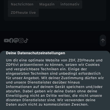
Nachrichten
Magazin
informativ
ZDFheute live
Deine Datenschutzeinstellungen
cmp-dialog-description
Um dir eine optimale Website von ZDF, ZDFheute und
ZDFtivi präsentieren zu können, setzen wir Cookies
und vergleichbare Techniken ein. Einige der
eingesetzten Techniken sind unbedingt erforderlich
für unser Angebot. Mit deiner Zustimmung dürfen wir
Mehr ZDF
Service
und unsere Dienstleister darüber hinaus
Informationen auf deinem Gerät speichern und/oder
ZDF-Apps
ZDFmitreden
abrufen. Dabei geben wir deine Daten ohne deine
Einwilligung nicht an Dritte weiter, die nicht unsere
Smart TV
Kontakt zum ZDF
direkten Dienstleister sind. Wir verwenden deine
Daten auch nicht zu kommerziellen Zwecken.
ZDFtext
Tickets