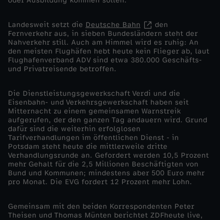
oder Ausbildung kommen sollen.
g
Landesweit setzt die
Deutsche Bahn
den
Fernverkehr aus, in sieben Bundesländern steht der
t
Nahverkehr still. Auch am Himmel wird es ruhig: An
den meisten Flughäfen hebt heute kein Flieger ab, laut
Flughafenverband ADV sind etwa 380.000 Geschäfts-
d
und Privatreisende betroffen.
e
Die Dienstleistungsgewerkschaft Verdi und die
Eisenbahn- und Verkehrsgewerkschaft haben seit
r
Mitternacht zu einem gemeinsamen Warnstreik
aufgerufen, der den ganzen Tag andauern wird. Grund
dafür sind die weiterhin erfolglosen
S
Tarifverhandlungen im öffentlichen Dienst - in
Potsdam steht heute die mittlerweile dritte
Verhandlungsrunde an. Gefordert werden 10,5 Prozent
t
mehr Gehalt für die 2,5 Millionen Beschäftigten von
Bund und Kommunen; mindestens aber 500 Euro mehr
r
pro Monat. Die EVG fordert 12 Prozent mehr Lohn.
e
Gemeinsam mit den beiden Korrespondenten Peter
Theisen und Thomas Münten berichtet ZDFheute live,