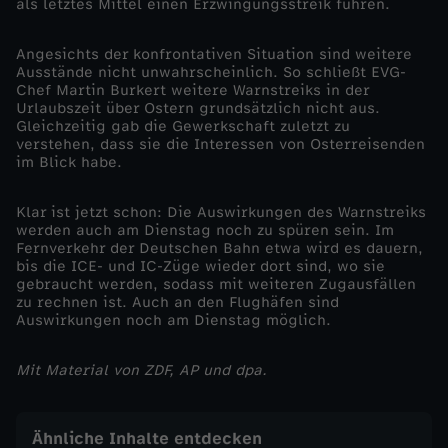
l
als letztes Mittel einen Erzwingungsstreik führen.
a
Angesichts der konfrontativen Situation sind weitere
Ausstände nicht unwahrscheinlich. So schließt EVG-
Chef Martin Burkert weitere Warnstreiks in der
n
Urlaubszeit über Ostern grundsätzlich nicht aus.
Gleichzeitig gab die Gewerkschaft zuletzt zu
verstehen, dass sie die Interessen von Osterreisenden
d
im Blick habe.
l
Klar ist jetzt schon: Die Auswirkungen des Warnstreiks
werden auch am Dienstag noch zu spüren sein. Im
a
Fernverkehr der Deutschen Bahn etwa wird es dauern,
bis die ICE- und IC-Züge wieder dort sind, wo sie
gebraucht werden, sodass mit weiteren Zugausfällen
h
zu rechnen ist. Auch an den Flughäfen sind
Auswirkungen noch am Dienstag möglich.
m
Mit Material von ZDF, AP und dpa.
Ähnliche Inhalte entdecken