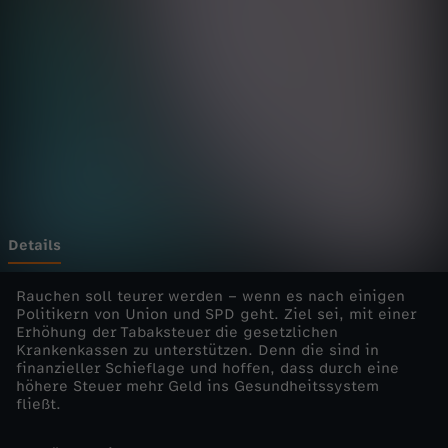
e
l
i
v
e
-
Details
W
Rauchen soll teurer werden – wenn es nach einigen
Politikern von Union und SPD geht. Ziel sei, mit einer
Erhöhung der Tabaksteuer die gesetzlichen
i
Krankenkassen zu unterstützen. Denn die sind in
finanzieller Schieflage und hoffen, dass durch eine
r
höhere Steuer mehr Geld ins Gesundheitssystem
fließt.
d