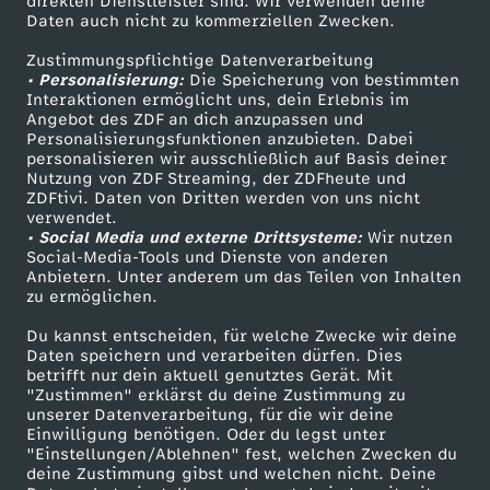
direkten Dienstleister sind. Wir verwenden deine
Daten auch nicht zu kommerziellen Zwecken.
ZDFtext
Tickets
Zustimmungspflichtige Datenverarbeitung
Livestreams
Zuschauerservice
• Personalisierung:
Die Speicherung von bestimmten
Sendungen A-Z
Hilfe
Interaktionen ermöglicht uns, dein Erlebnis im
Angebot des ZDF an dich anzupassen und
TV-Programm
Personalisierungsfunktionen anzubieten. Dabei
personalisieren wir ausschließlich auf Basis deiner
Nutzung von ZDF Streaming, der ZDFheute und
ZDFtivi. Daten von Dritten werden von uns nicht
Das ZDF
verwendet.
• Social Media und externe Drittsysteme:
Wir nutzen
ZDF Unternehmen
Social-Media-Tools und Dienste von anderen
Anbietern. Unter anderem um das Teilen von Inhalten
Karriere
zu ermöglichen.
Presseportal
Du kannst entscheiden, für welche Zwecke wir deine
ZDF goes Schule
Daten speichern und verarbeiten dürfen. Dies
betrifft nur dein aktuell genutztes Gerät. Mit
Werbefernsehen
"Zustimmen" erklärst du deine Zustimmung zu
unserer Datenverarbeitung, für die wir deine
Mainzelmännchen
Einwilligung benötigen. Oder du legst unter
"Einstellungen/Ablehnen" fest, welchen Zwecken du
deine Zustimmung gibst und welchen nicht. Deine