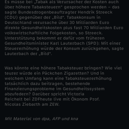
Es müsse bei „Tabak als Verursacher der Kosten auch
über höhere Tabaksteuern“ gesprochen werden – das
R
sagte Bundesdrogenbeauftragter Hendrik Streeck
(CDU) gegenüber der „Bild“. Tabakkonsum in
Deutschland verursache über 30 Milliarden Euro
a
direkte Gesundheitskosten plus fast 70 Milliarden Euro
volkswirtschaftliche Folgekosten, so Streeck.
u
Unterstützung bekommt er dafür vom früheren
Gesundheitsminister Karl Lauterbach (SPD): Mit einer
Steuererhöhung würde der Konsum zurückgehen, sagte
c
Lauterbach der „Bild“.
h
Was könnte eine höhere Tabaksteuer bringen? Wie viel
teurer würde ein Päckchen Zigaretten? Und in
welchem Umfang kann eine Tabaksteuererhöhung
e
tatsächlich dazu beitragen, bestehende
Finanzierungsprobleme im Gesundheitssystem
n
abzufedern? Darüber spricht Victoria
Reichelt bei ZDFheute live mit Ökonom Prof.
Nicolas Ziebarth am ZEW.
t
Mit Material von dpa, AFP und kna
e