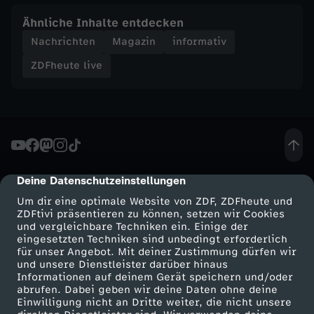
u
Ähnliche Inhalte entdecken
Nachrichten
Magazin
informativ
r
ZDFheute live
e
r
?
Deine Datenschutzeinstellungen
cmp-dialog-description
Um dir eine optimale Website von ZDF, ZDFheute und
ZDFtivi präsentieren zu können, setzen wir Cookies
und vergleichbare Techniken ein. Einige der
eingesetzten Techniken sind unbedingt erforderlich
für unser Angebot. Mit deiner Zustimmung dürfen wir
Mehr ZDF
Service
und unsere Dienstleister darüber hinaus
Informationen auf deinem Gerät speichern und/oder
ZDF-Apps
ZDFmitreden
abrufen. Dabei geben wir deine Daten ohne deine
Einwilligung nicht an Dritte weiter, die nicht unsere
Smart TV
Kontakt zum ZDF