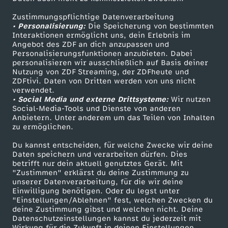
ZDFtext
Tickets
Zustimmungspflichtige Datenverarbeitung
Livestreams
Zuschauerservice
• Personalisierung:
Die Speicherung von bestimmten
Sendungen A-Z
Hilfe
Interaktionen ermöglicht uns, dein Erlebnis im
Angebot des ZDF an dich anzupassen und
TV-Programm
Personalisierungsfunktionen anzubieten. Dabei
personalisieren wir ausschließlich auf Basis deiner
Nutzung von ZDF Streaming, der ZDFheute und
ZDFtivi. Daten von Dritten werden von uns nicht
Das ZDF
verwendet.
• Social Media und externe Drittsysteme:
Wir nutzen
ZDF Unternehmen
Social-Media-Tools und Dienste von anderen
Anbietern. Unter anderem um das Teilen von Inhalten
Karriere
zu ermöglichen.
Presseportal
Du kannst entscheiden, für welche Zwecke wir deine
ZDF goes Schule
Daten speichern und verarbeiten dürfen. Dies
betrifft nur dein aktuell genutztes Gerät. Mit
Werbefernsehen
"Zustimmen" erklärst du deine Zustimmung zu
unserer Datenverarbeitung, für die wir deine
Mainzelmännchen
Einwilligung benötigen. Oder du legst unter
"Einstellungen/Ablehnen" fest, welchen Zwecken du
deine Zustimmung gibst und welchen nicht. Deine
Datenschutzeinstellungen kannst du jederzeit mit
Wirkung für die Zukunft in deinen Einstellungen