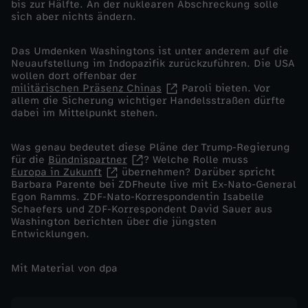
bis zur Hälfte. An der nuklearen Abschreckung solle
sich aber nichts ändern.
d
Das Umdenken Washingtons ist unter anderem auf die
i
Neuaufstellung im Indopazifik zurückzuführen. Die USA
wollen dort offenbar der
militärischen Präsenz Chinas
Paroli bieten. Vor
e
allem die Sicherung wichtiger Handelsstraßen dürfte
dabei im Mittelpunkt stehen.
N
Was genau bedeutet diese Pläne der Trump-Regierung
a
für die
Bündnispartner
? Welche Rolle muss
Europa in Zukunft
übernehmen? Darüber spricht
Barbara Parente bei ZDFheute live mit Ex-Nato-General
t
Egon Ramms. ZDF-Nato-Korrespondentin Isabelle
Schaefers und ZDF-Korrespondent David Sauer aus
o
Washington berichten über die jüngsten
Entwicklungen.
o
Mit Material von dpa
h