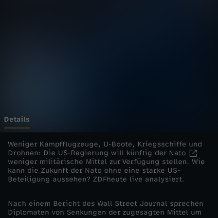
e
l
i
v
e
-
Details
K
Weniger Kampfflugzeuge, U-Boote, Kriegsschiffe und
Drohnen: Die US-Regierung will künftig der
Nato
weniger militärische Mittel zur Verfügung stellen. Wie
a
kann die Zukunft der Nato ohne eine starke US-
Beteiligung aussehen? ZDFheute live analysiert.
n
Nach einem Bericht des Wall Street Journal sprechen
n
Diplomaten von Senkungen der zugesagten Mittel um