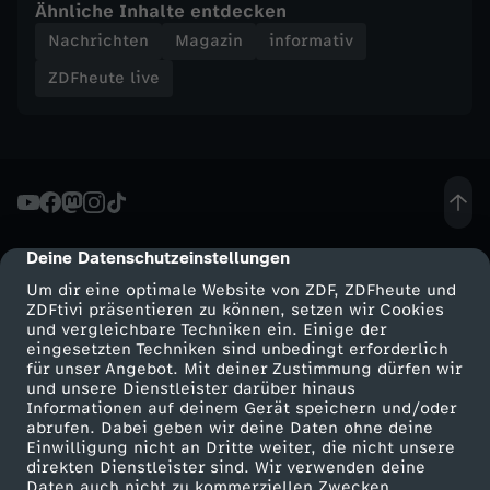
Ähnliche Inhalte entdecken
n
Nachrichten
Magazin
informativ
e
ZDFheute live
T
r
u
Deine Datenschutzeinstellungen
cmp-dialog-description
m
Um dir eine optimale Website von ZDF, ZDFheute und
ZDFtivi präsentieren zu können, setzen wir Cookies
und vergleichbare Techniken ein. Einige der
p
eingesetzten Techniken sind unbedingt erforderlich
für unser Angebot. Mit deiner Zustimmung dürfen wir
?
Mehr ZDF
Service
und unsere Dienstleister darüber hinaus
Informationen auf deinem Gerät speichern und/oder
ZDF-Apps
ZDFmitreden
abrufen. Dabei geben wir deine Daten ohne deine
Einwilligung nicht an Dritte weiter, die nicht unsere
Smart TV
Kontakt zum ZDF
direkten Dienstleister sind. Wir verwenden deine
Daten auch nicht zu kommerziellen Zwecken.