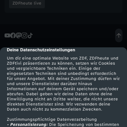
ZDFheute live
Deine Datenschutzeinstellungen
cmp-dialog-description
Um dir eine optimale Website von ZDF, ZDFheute und
ZDFtivi präsentieren zu können, setzen wir Cookies
und vergleichbare Techniken ein. Einige der
eingesetzten Techniken sind unbedingt erforderlich
für unser Angebot. Mit deiner Zustimmung dürfen wir
Mehr ZDF
Service
und unsere Dienstleister darüber hinaus
Informationen auf deinem Gerät speichern und/oder
ZDF-Apps
ZDFmitreden
abrufen. Dabei geben wir deine Daten ohne deine
Einwilligung nicht an Dritte weiter, die nicht unsere
Smart TV
Kontakt zum ZDF
direkten Dienstleister sind. Wir verwenden deine
Daten auch nicht zu kommerziellen Zwecken.
ZDFtext
Tickets
Zustimmungspflichtige Datenverarbeitung
Livestreams
Zuschauerservice
• Personalisierung:
Die Speicherung von bestimmten