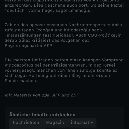
Parteien des Oppositionsbündnisses von Kılıçdaroğlu
t
anzufechten. Dies geschehe auch dort, wo seine Partei
"deutlich" vorne liege, sagte İmamoğlu.
?
Zahlen des oppositionsnahen Nachrichtenportals Anka
zufolge lagen Erdoğan und Kılıçdaroğlu nach
Teilauszählungen fast gleichauf. Auch CDU-Politikerin
Serap Güler kritisiert das Vorgehen der
Regierungspartei AKP:
Die meisten Umfragen hatten einen knappen Vorsprung
Kılıçdaroğlus bei der Präsidentenwahl in der Türkei
vorhergesagt, manchen von ihnen zufolge konnte er
sich sogar Hoffnung auf einen Sieg in der ersten
Runde machen.
Mit Material von dpa, AFP und ZDF
Ähnliche Inhalte entdecken
Nachrichten
Magazin
informativ