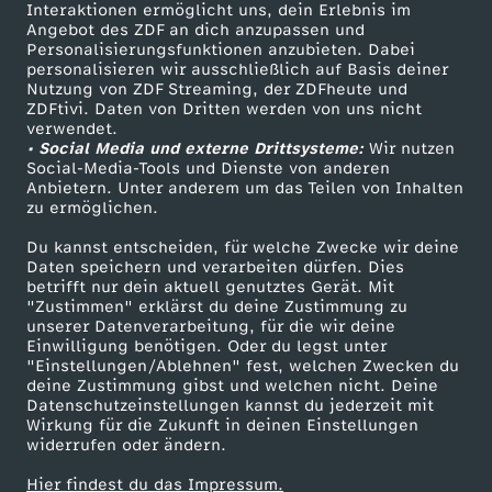
Sendungen A-Z
Hilfe
Interaktionen ermöglicht uns, dein Erlebnis im
Angebot des ZDF an dich anzupassen und
TV-Programm
Personalisierungsfunktionen anzubieten. Dabei
personalisieren wir ausschließlich auf Basis deiner
Nutzung von ZDF Streaming, der ZDFheute und
ZDFtivi. Daten von Dritten werden von uns nicht
Das ZDF
verwendet.
• Social Media und externe Drittsysteme:
Wir nutzen
ZDF Unternehmen
Social-Media-Tools und Dienste von anderen
Anbietern. Unter anderem um das Teilen von Inhalten
Karriere
zu ermöglichen.
Presseportal
Du kannst entscheiden, für welche Zwecke wir deine
ZDF goes Schule
Daten speichern und verarbeiten dürfen. Dies
betrifft nur dein aktuell genutztes Gerät. Mit
Werbefernsehen
"Zustimmen" erklärst du deine Zustimmung zu
unserer Datenverarbeitung, für die wir deine
Mainzelmännchen
Einwilligung benötigen. Oder du legst unter
"Einstellungen/Ablehnen" fest, welchen Zwecken du
deine Zustimmung gibst und welchen nicht. Deine
Datenschutzeinstellungen kannst du jederzeit mit
Wirkung für die Zukunft in deinen Einstellungen
widerrufen oder ändern.
Hier findest du das Impressum.