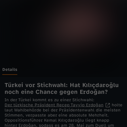
e
l
i
v
e
-
Details
B
Türkei vor Stichwahl: Hat Kılıçdaroğlu
noch eine Chance gegen Erdoğan?
l
In der Türkei kommt es zu einer Stichwahl:
Der türkische Präsident Recep Tayyip Erdoğan
holte
e
laut Wahlbehörde bei der Präsidentenwahl die meisten
Stimmen, verpasste aber eine absolute Mehrheit.
Oppositionsführer Kemal Kılıçdaroğlu liegt knapp
i
hinter Erdoğan, sodass es am 28. Mai zum Duell um