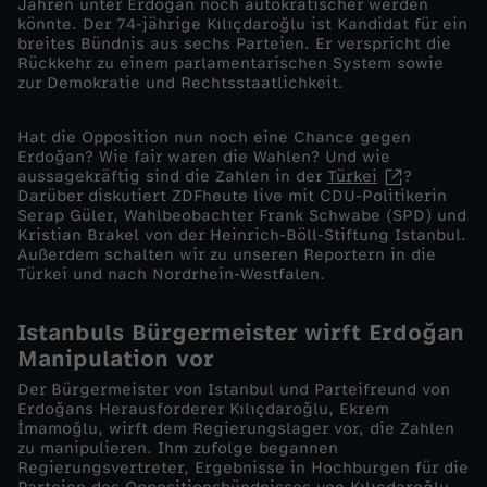
Jahren unter Erdoğan noch autokratischer werden
a
könnte. Der 74-jährige Kılıçdaroğlu ist Kandidat für ein
breites Bündnis aus sechs Parteien. Er verspricht die
Rückkehr zu einem parlamentarischen System sowie
n
zur Demokratie und Rechtsstaatlichkeit.
d
Hat die Opposition nun noch eine Chance gegen
Erdoğan? Wie fair waren die Wahlen? Und wie
e
aussagekräftig sind die Zahlen in der
Türkei
?
Darüber diskutiert ZDFheute live mit CDU-Politikerin
Serap Güler, Wahlbeobachter Frank Schwabe (SPD) und
r
Kristian Brakel von der Heinrich-Böll-Stiftung Istanbul.
Außerdem schalten wir zu unseren Reportern in die
Türkei und nach Nordrhein-Westfalen.
M
Istanbuls Bürgermeister wirft Erdoğan
a
Manipulation vor
c
Der Bürgermeister von Istanbul und Parteifreund von
Erdoğans Herausforderer Kılıçdaroğlu, Ekrem
İmamoğlu, wirft dem Regierungslager vor, die Zahlen
h
zu manipulieren. Ihm zufolge begannen
Regierungsvertreter, Ergebnisse in Hochburgen für die