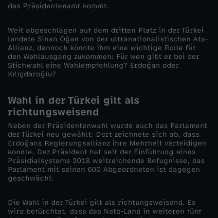
das Präsidentenamt kommt.
b
Weit abgeschlagen auf dem dritten Platz in der Türkei
landete Sinan Oğan von der ultranationalistischen Ata-
t
Allianz, dennoch könnte ihm eine wichtige Rolle für
den Wahlausgang zukommen: Für wen gibt er bei der
E
Stichwahl eine Wahlempfehlung? Erdoğan oder
Kılıçdaroğlu?
r
Wahl in der Türkei gilt als
d
richtungsweisend
Neben der Präsidentenwahl wurde auch das Parlament
o
der Türkei neu gewählt: Dort zeichnete sich ab, dass
Erdoğans Regierungsallianz ihre Mehrheit verteidigen
konnte. Der Präsident hat seit der Einführung eines
ğ
Präsidialsystems 2018 weitreichende Befugnisse, das
Parlament mit seinen 600 Abgeordneten ist dagegen
geschwächt.
a
Die Wahl in der Türkei gilt als richtungsweisend. Es
n
wird befürchtet, dass das Nato-Land in weiteren fünf