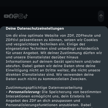
o
n
A
Deine Datenschutzeinstellungen
cmp-dialog-description
Um dir eine optimale Website von ZDF, ZDFheute und
n
ZDFtivi präsentieren zu können, setzen wir Cookies
und vergleichbare Techniken ein. Einige der
eingesetzten Techniken sind unbedingt erforderlich
g
für unser Angebot. Mit deiner Zustimmung dürfen wir
Mehr ZDF
Service
und unsere Dienstleister darüber hinaus
Informationen auf deinem Gerät speichern und/oder
r
ZDF-Apps
ZDFmitreden
abrufen. Dabei geben wir deine Daten ohne deine
Einwilligung nicht an Dritte weiter, die nicht unsere
Smart TV
Kontakt zum ZDF
i
direkten Dienstleister sind. Wir verwenden deine
Daten auch nicht zu kommerziellen Zwecken.
ZDFtext
Tickets
f
Zustimmungspflichtige Datenverarbeitung
Livestreams
Zuschauerservice
• Personalisierung:
Die Speicherung von bestimmten
Sendungen A-Z
Hilfe
Interaktionen ermöglicht uns, dein Erlebnis im
f
Angebot des ZDF an dich anzupassen und
TV-Programm
Personalisierungsfunktionen anzubieten. Dabei