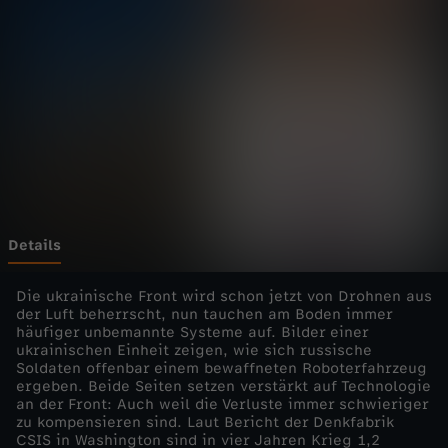
e
l
i
v
e
-
Details
T
Die ukrainische Front wird schon jetzt von Drohnen aus
der Luft beherrscht, nun tauchen am Boden immer
häufiger unbemannte Systeme auf. Bilder einer
r
ukrainischen Einheit zeigen, wie sich russische
Soldaten offenbar einem bewaffneten Roboterfahrzeug
u
ergeben. Beide Seiten setzen verstärkt auf Technologie
an der Front: Auch weil die Verluste immer schwieriger
zu kompensieren sind. Laut Bericht der Denkfabrik
m
CSIS in Washington sind in vier Jahren Krieg 1,2