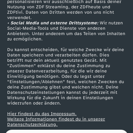
s
personalisieren wir ausschließlich auf Basis deiner
Nutzung von ZDF Streaming, der ZDFheute und
ZDFtivi. Daten von Dritten werden von uns nicht
p
Das ZDF
verwendet.
• Social Media und externe Drittsysteme:
Wir nutzen
ZDF Unternehmen
Social-Media-Tools und Dienste von anderen
a
Anbietern. Unter anderem um das Teilen von Inhalten
Karriere
zu ermöglichen.
u
Presseportal
Du kannst entscheiden, für welche Zwecke wir deine
ZDF goes Schule
Daten speichern und verarbeiten dürfen. Dies
s
betrifft nur dein aktuell genutztes Gerät. Mit
Werbefernsehen
"Zustimmen" erklärst du deine Zustimmung zu
unserer Datenverarbeitung, für die wir deine
e
Mainzelmännchen
Einwilligung benötigen. Oder du legst unter
"Einstellungen/Ablehnen" fest, welchen Zwecken du
deine Zustimmung gibst und welchen nicht. Deine
Datenschutzeinstellungen kannst du jederzeit mit
Wirkung für die Zukunft in deinen Einstellungen
widerrufen oder ändern.
Hier findest du das Impressum.
Partner
Weitere Informationen findest du in unserer
Datenschutzerklärung.