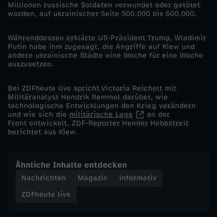
Millionen russische Soldaten verwundet oder getötet
worden, auf ukrainischer Seite 500.000 bis 600.000.
p
Währenddessen erklärte US-Präsident Trump, Wladimir
s
Putin habe ihm zugesagt, die Angriffe auf Kiew und
andere ukrainische Städte eine Woche für eine Woche
p
auszusetzen.
r
Bei ZDFheute live spricht Victoria Reichelt mit
Militäranalyst Hendrik Remmel darüber, wie
technologische Entwicklungen den Krieg verändern
i
und wie sich die
militärische Lage
an der
Front entwickelt. ZDF-Reporter Henner Hebestreit
berichtet aus Kiew.
c
h
Ähnliche Inhalte entdecken
Nachrichten
Magazin
informativ
t
ZDFheute live
v