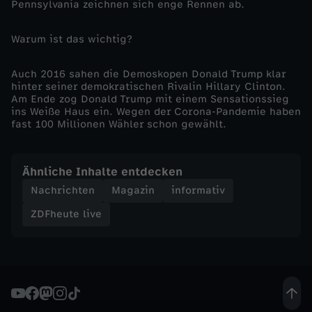
Pennsylvania zeichnen sich enge Rennen ab.
a
Warum ist das wichtig?
h
Auch 2016 sahen die Demoskopen Donald Trump klar
hinter seiner demokratischen Rivalin Hillary Clinton.
l
Am Ende zog Donald Trump mit einem Sensationssieg
ins Weiße Haus ein. Wegen der Corona-Pandemie haben
t
fast 100 Millionen Wähler schon gewählt.
a
Ähnliche Inhalte entdecken
Nachrichten
Magazin
informativ
g
ZDFheute live
-
T
r