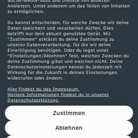
Social-Media-Tools und Dienste von anderen
d
Anbietern. Unter anderem um das Teilen von Inhalten
Karriere
zu ermöglichen.
e
Presseportal
Du kannst entscheiden, für welche Zwecke wir deine
ZDF goes Schule
Daten speichern und verarbeiten dürfen. Dies
n
betrifft nur dein aktuell genutztes Gerät. Mit
Werbefernsehen
"Zustimmen" erklärst du deine Zustimmung zu
unserer Datenverarbeitung, für die wir deine
?
Mainzelmännchen
Einwilligung benötigen. Oder du legst unter
"Einstellungen/Ablehnen" fest, welchen Zwecken du
deine Zustimmung gibst und welchen nicht. Deine
Datenschutzeinstellungen kannst du jederzeit mit
Wirkung für die Zukunft in deinen Einstellungen
widerrufen oder ändern.
Hier findest du das Impressum.
Partner
Weitere Informationen findest du in unserer
Datenschutzerklärung.
Zustimmen
Ablehnen
Nutzungsbedingungen
Datenschutz
Datenschutz-Einstellungen