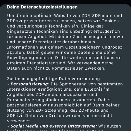
u
Deine Datenschutzeinstellungen
cmp-dialog-description
Um dir eine optimale Website von ZDF, ZDFheute und
m
ZDFtivi präsentieren zu können, setzen wir Cookies
und vergleichbare Techniken ein. Einige der
eingesetzten Techniken sind unbedingt erforderlich
p
für unser Angebot. Mit deiner Zustimmung dürfen wir
Mehr ZDF
Service
und unsere Dienstleister darüber hinaus
Informationen auf deinem Gerät speichern und/oder
o
ZDF-Apps
ZDFmitreden
abrufen. Dabei geben wir deine Daten ohne deine
Einwilligung nicht an Dritte weiter, die nicht unsere
Smart TV
Kontakt zum ZDF
d
direkten Dienstleister sind. Wir verwenden deine
Daten auch nicht zu kommerziellen Zwecken.
ZDFtext
Tickets
e
Zustimmungspflichtige Datenverarbeitung
Livestreams
Zuschauerservice
• Personalisierung:
Die Speicherung von bestimmten
Sendungen A-Z
Hilfe
Interaktionen ermöglicht uns, dein Erlebnis im
r
Angebot des ZDF an dich anzupassen und
TV-Programm
Personalisierungsfunktionen anzubieten. Dabei
B
personalisieren wir ausschließlich auf Basis deiner
Nutzung von ZDF Streaming, der ZDFheute und
ZDFtivi. Daten von Dritten werden von uns nicht
i
Das ZDF
verwendet.
• Social Media und externe Drittsysteme:
Wir nutzen
ZDF Unternehmen