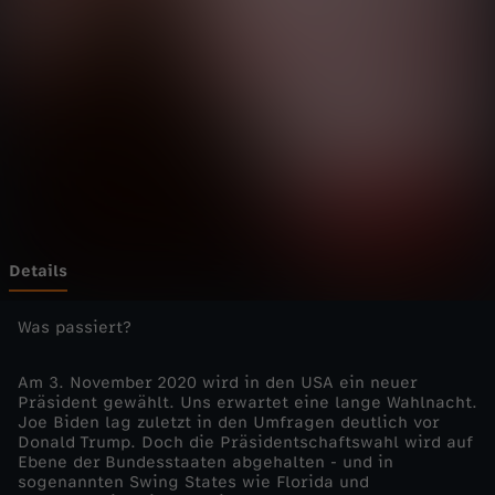
e
l
i
v
e
-
Details
U
Was passiert?
S
Am 3. November 2020 wird in den USA ein neuer
Präsident gewählt. Uns erwartet eine lange Wahlnacht.
Joe Biden lag zuletzt in den Umfragen deutlich vor
-
Donald Trump. Doch die Präsidentschaftswahl wird auf
Ebene der Bundesstaaten abgehalten - und in
W
sogenannten Swing States wie Florida und