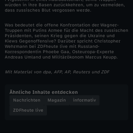
würden in ihre Basen zurückkehren, um zu vermeiden,
l
dass russisches Blut vergossen werde.
a
Was bedeutet die offene Konfrontation der Wagner-
Truppen mit Putins Armee für die Macht des russischen
n
Präsidenten, seinen Krieg gegen die Ukraine und
Kiews Gegenoffensive? Darüber spricht Christopher
Wehrmann bei ZDFheute live mit Russland-
d
Korrespondentin Phoebe Gaa, Osteuropa-Experte
Andreas Umland und Militärökonom Marcus Keupp.
?
Mit Material von dpa, AFP, AP, Reuters und ZDF
Ähnliche Inhalte entdecken
Nachrichten
Magazin
informativ
ZDFheute live