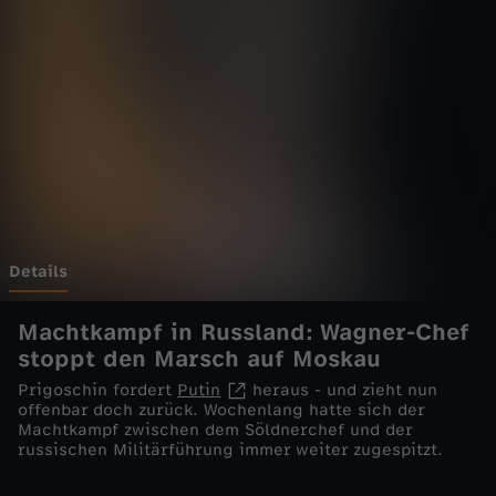
e
l
i
v
e
-
Details
U
Machtkampf in Russland: Wagner-Chef
stoppt den Marsch auf Moskau
m
Prigoschin fordert
Putin
heraus - und zieht nun
offenbar doch zurück. Wochenlang hatte sich der
s
Machtkampf zwischen dem Söldnerchef und der
russischen Militärführung immer weiter zugespitzt.
t