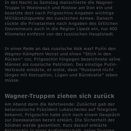
In der Nacht zu Samstag marschierte die Wagner-
Truppe in Woronesch und Rostow am Don ein und
u
besetzte dort nach Prigoschins Angaben wichtige
Militärstützpunkte der russischen Armee. Danach
rückte die Privatarmee nach Angaben des örtlichen
r
Gouverneurs auch in die Region Lipezk ein, nur 400
Kilometer entfernt von der russischen Hauptstadt.
z
In einer Rede an das russische Volk warf Putin den
i
Wagner-Kämpfern Verrat und einen "Stich in den
Rücken" vor, Prigoschin hingegen bezeichnete seine
Männer als russische Patrioten. Der einstige Putin-
n
Vertraute erklärte, er wolle, dass "Russland nicht
länger mit Korruption, Lügen und Bürokratie" leben
R
müsse.
u
Wagner-Truppen ziehen sich zurück
Am Abend dann die Kehrtwende: Zunächst gab der
s
belarussische Präsident Lukaschenko auf Telegram
bekannt, Prigoschin habe sich nach einem Gespräch
zur Deeskalation bereit erklärt. Die Sicherheit der
s
Söldner werde garantiert. Kurz darauf erklärte
Prigoschin in einer Audiobotschaft, seine Truppen