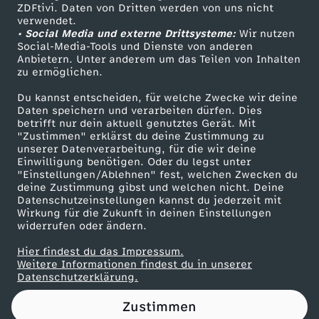
ZDFtivi. Daten von Dritten werden von uns nicht
Das ZDF
verwendet.
• Social Media und externe Drittsysteme:
Wir nutzen
ZDF Unternehmen
Social-Media-Tools und Dienste von anderen
Anbietern. Unter anderem um das Teilen von Inhalten
Karriere
zu ermöglichen.
Presseportal
Du kannst entscheiden, für welche Zwecke wir deine
ZDF goes Schule
Daten speichern und verarbeiten dürfen. Dies
betrifft nur dein aktuell genutztes Gerät. Mit
Werbefernsehen
"Zustimmen" erklärst du deine Zustimmung zu
unserer Datenverarbeitung, für die wir deine
Mainzelmännchen
Einwilligung benötigen. Oder du legst unter
"Einstellungen/Ablehnen" fest, welchen Zwecken du
deine Zustimmung gibst und welchen nicht. Deine
Datenschutzeinstellungen kannst du jederzeit mit
Wirkung für die Zukunft in deinen Einstellungen
widerrufen oder ändern.
Hier findest du das Impressum.
Partner
Weitere Informationen findest du in unserer
Datenschutzerklärung.
Zustimmen