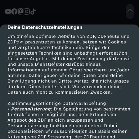
Deine Datenschutzeinstellungen
cmp-dialog-description
Um dir eine optimale Website von ZDF, ZDFheute und
ZDFtivi präsentieren zu können, setzen wir Cookies
und vergleichbare Techniken ein. Einige der
eingesetzten Techniken sind unbedingt erforderlich
für unser Angebot. Mit deiner Zustimmung dürfen wir
Mehr ZDF
Service
und unsere Dienstleister darüber hinaus
Informationen auf deinem Gerät speichern und/oder
ZDF-Apps
ZDFmitreden
abrufen. Dabei geben wir deine Daten ohne deine
Einwilligung nicht an Dritte weiter, die nicht unsere
Smart TV
Kontakt zum ZDF
direkten Dienstleister sind. Wir verwenden deine
Daten auch nicht zu kommerziellen Zwecken.
ZDFtext
Tickets
Zustimmungspflichtige Datenverarbeitung
Livestreams
Zuschauerservice
• Personalisierung:
Die Speicherung von bestimmten
Sendungen A-Z
Hilfe
Interaktionen ermöglicht uns, dein Erlebnis im
Angebot des ZDF an dich anzupassen und
TV-Programm
Personalisierungsfunktionen anzubieten. Dabei
personalisieren wir ausschließlich auf Basis deiner
Nutzung von ZDF Streaming, der ZDFheute und