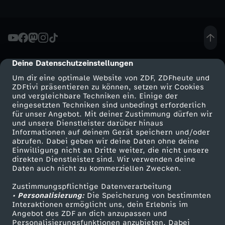
u
f
Deine Datenschutzeinstellungen
cmp-dialog-description
i
Um dir eine optimale Website von ZDF, ZDFheute und
ZDFtivi präsentieren zu können, setzen wir Cookies
n
und vergleichbare Techniken ein. Einige der
eingesetzten Techniken sind unbedingt erforderlich
G
für unser Angebot. Mit deiner Zustimmung dürfen wir
Mehr ZDF
Service
und unsere Dienstleister darüber hinaus
Informationen auf deinem Gerät speichern und/oder
r
ZDF-Apps
ZDFmitreden
abrufen. Dabei geben wir deine Daten ohne deine
Einwilligung nicht an Dritte weiter, die nicht unsere
Smart TV
Kontakt zum ZDF
direkten Dienstleister sind. Wir verwenden deine
a
Daten auch nicht zu kommerziellen Zwecken.
ZDFtext
Tickets
z
Zustimmungspflichtige Datenverarbeitung
Livestreams
Zuschauerservice
• Personalisierung:
Die Speicherung von bestimmten
Sendungen A-Z
Hilfe
Interaktionen ermöglicht uns, dein Erlebnis im
Angebot des ZDF an dich anzupassen und
TV-Programm
Personalisierungsfunktionen anzubieten. Dabei