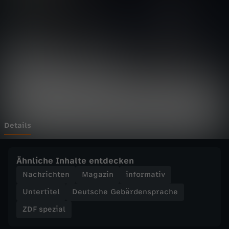
i
a
l
-
A
m
Details
o
Ähnliche Inhalte entdecken
k
Nachrichten
Magazin
informativ
Untertitel
Deutsche Gebärdensprache
l
ZDF spezial
a