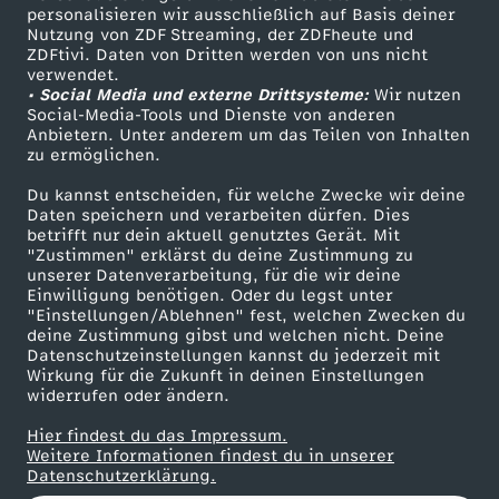
personalisieren wir ausschließlich auf Basis deiner
Nutzung von ZDF Streaming, der ZDFheute und
ZDFtivi. Daten von Dritten werden von uns nicht
Das ZDF
verwendet.
• Social Media und externe Drittsysteme:
Wir nutzen
ZDF Unternehmen
Social-Media-Tools und Dienste von anderen
Anbietern. Unter anderem um das Teilen von Inhalten
Karriere
zu ermöglichen.
Presseportal
Du kannst entscheiden, für welche Zwecke wir deine
ZDF goes Schule
Daten speichern und verarbeiten dürfen. Dies
betrifft nur dein aktuell genutztes Gerät. Mit
Werbefernsehen
"Zustimmen" erklärst du deine Zustimmung zu
unserer Datenverarbeitung, für die wir deine
Mainzelmännchen
Einwilligung benötigen. Oder du legst unter
"Einstellungen/Ablehnen" fest, welchen Zwecken du
deine Zustimmung gibst und welchen nicht. Deine
Datenschutzeinstellungen kannst du jederzeit mit
Wirkung für die Zukunft in deinen Einstellungen
widerrufen oder ändern.
Hier findest du das Impressum.
Partner
Weitere Informationen findest du in unserer
Datenschutzerklärung.