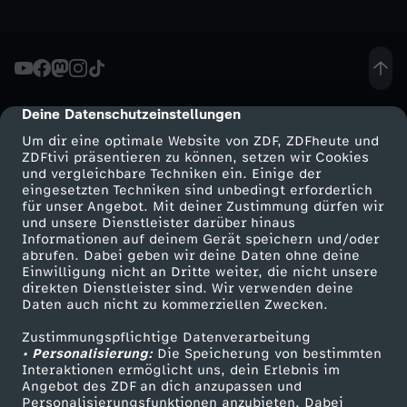
u
n
Deine Datenschutzeinstellungen
cmp-dialog-description
d
Um dir eine optimale Website von ZDF, ZDFheute und
ZDFtivi präsentieren zu können, setzen wir Cookies
U
und vergleichbare Techniken ein. Einige der
eingesetzten Techniken sind unbedingt erforderlich
S
für unser Angebot. Mit deiner Zustimmung dürfen wir
Mehr ZDF
Service
und unsere Dienstleister darüber hinaus
Informationen auf deinem Gerät speichern und/oder
A
ZDF-Apps
ZDFmitreden
abrufen. Dabei geben wir deine Daten ohne deine
Einwilligung nicht an Dritte weiter, die nicht unsere
Smart TV
Kontakt zum ZDF
direkten Dienstleister sind. Wir verwenden deine
s
Daten auch nicht zu kommerziellen Zwecken.
ZDFtext
Tickets
t
Zustimmungspflichtige Datenverarbeitung
Livestreams
Zuschauerservice
• Personalisierung:
Die Speicherung von bestimmten
Sendungen A-Z
Hilfe
Interaktionen ermöglicht uns, dein Erlebnis im
a
Angebot des ZDF an dich anzupassen und
TV-Programm
Personalisierungsfunktionen anzubieten. Dabei