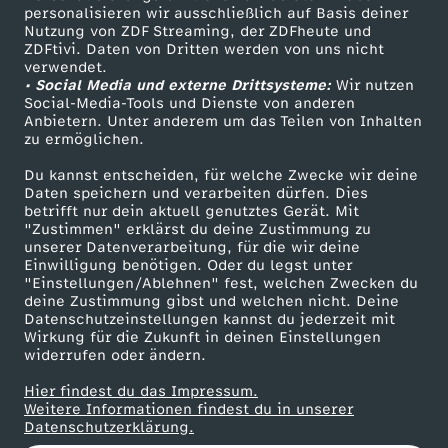
personalisieren wir ausschließlich auf Basis deiner
r
Nutzung von ZDF Streaming, der ZDFheute und
ZDFtivi. Daten von Dritten werden von uns nicht
Das ZDF
t
verwendet.
• Social Media und externe Drittsysteme:
Wir nutzen
ZDF Unternehmen
Social-Media-Tools und Dienste von anderen
e
Anbietern. Unter anderem um das Teilen von Inhalten
Karriere
zu ermöglichen.
Presseportal
n
Du kannst entscheiden, für welche Zwecke wir deine
ZDF goes Schule
Daten speichern und verarbeiten dürfen. Dies
A
betrifft nur dein aktuell genutztes Gerät. Mit
Werbefernsehen
"Zustimmen" erklärst du deine Zustimmung zu
unserer Datenverarbeitung, für die wir deine
Mainzelmännchen
n
Einwilligung benötigen. Oder du legst unter
"Einstellungen/Ablehnen" fest, welchen Zwecken du
deine Zustimmung gibst und welchen nicht. Deine
g
Datenschutzeinstellungen kannst du jederzeit mit
Wirkung für die Zukunft in deinen Einstellungen
r
widerrufen oder ändern.
Hier findest du das Impressum.
i
Partner
Weitere Informationen findest du in unserer
Datenschutzerklärung.