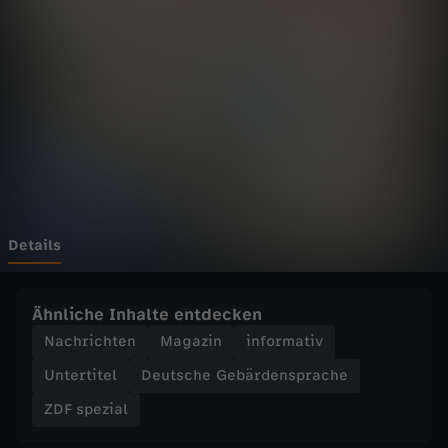
i
a
l
-
I
s
Details
r
Ähnliche Inhalte entdecken
a
Nachrichten
Magazin
informativ
Untertitel
Deutsche Gebärdensprache
e
ZDF spezial
l