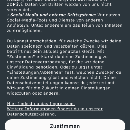
ZDFtivi. Daten von Dritten werden von uns nicht
A
Das ZDF
verwendet.
• Social Media und externe Drittsysteme:
Wir nutzen
ZDF Unternehmen
l
Social-Media-Tools und Dienste von anderen
Anbietern. Unter anderem um das Teilen von Inhalten
Karriere
zu ermöglichen.
a
Presseportal
Du kannst entscheiden, für welche Zwecke wir deine
ZDF goes Schule
Daten speichern und verarbeiten dürfen. Dies
s
betrifft nur dein aktuell genutztes Gerät. Mit
Werbefernsehen
"Zustimmen" erklärst du deine Zustimmung zu
k
unserer Datenverarbeitung, für die wir deine
Mainzelmännchen
Einwilligung benötigen. Oder du legst unter
"Einstellungen/Ablehnen" fest, welchen Zwecken du
a
deine Zustimmung gibst und welchen nicht. Deine
Datenschutzeinstellungen kannst du jederzeit mit
Wirkung für die Zukunft in deinen Einstellungen
-
widerrufen oder ändern.
w
Hier findest du das Impressum.
Partner
Weitere Informationen findest du in unserer
Datenschutzerklärung.
a
Zustimmen