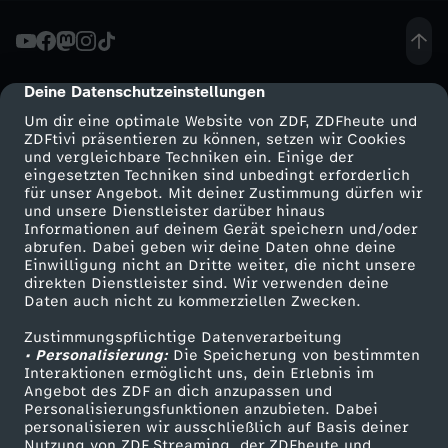
t
r
Deine Datenschutzeinstellungen
cmp-dialog-description
Um dir eine optimale Website von ZDF, ZDFheute und
e
ZDFtivi präsentieren zu können, setzen wir Cookies
und vergleichbare Techniken ein. Einige der
eingesetzten Techniken sind unbedingt erforderlich
f
für unser Angebot. Mit deiner Zustimmung dürfen wir
Mehr ZDF
Service
und unsere Dienstleister darüber hinaus
f
Informationen auf deinem Gerät speichern und/oder
ZDF-Apps
ZDFmitreden
abrufen. Dabei geben wir deine Daten ohne deine
Einwilligung nicht an Dritte weiter, die nicht unsere
e
Smart TV
Kontakt zum ZDF
direkten Dienstleister sind. Wir verwenden deine
Daten auch nicht zu kommerziellen Zwecken.
ZDFtext
Tickets
n
Zustimmungspflichtige Datenverarbeitung
Livestreams
Zuschauerservice
• Personalisierung:
Die Speicherung von bestimmten
i
Sendungen A-Z
Hilfe
Interaktionen ermöglicht uns, dein Erlebnis im
Angebot des ZDF an dich anzupassen und
TV-Programm
Personalisierungsfunktionen anzubieten. Dabei
n
personalisieren wir ausschließlich auf Basis deiner
Nutzung von ZDF Streaming, der ZDFheute und