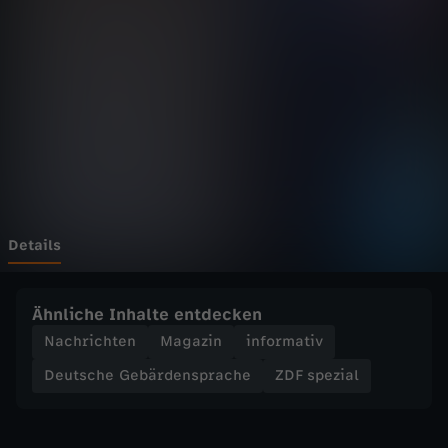
i
a
l
-
G
i
Details
p
Ähnliche Inhalte entdecken
f
Nachrichten
Magazin
informativ
Deutsche Gebärdensprache
ZDF spezial
e
l