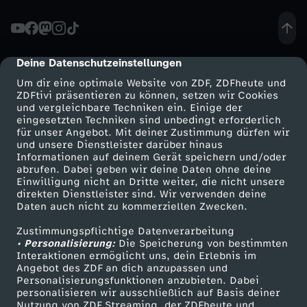
R
I
Deine Datenschutzeinstellungen
cmp-dialog-description
Um dir eine optimale Website von ZDF, ZDFheute und
N
ZDFtivi präsentieren zu können, setzen wir Cookies
und vergleichbare Techniken ein. Einige der
eingesetzten Techniken sind unbedingt erforderlich
b
für unser Angebot. Mit deiner Zustimmung dürfen wir
Mehr ZDF
Service
und unsere Dienstleister darüber hinaus
e
Informationen auf deinem Gerät speichern und/oder
ZDF-Apps
ZDFmitreden
abrufen. Dabei geben wir deine Daten ohne deine
Einwilligung nicht an Dritte weiter, die nicht unsere
r
Smart TV
Kontakt zum ZDF
direkten Dienstleister sind. Wir verwenden deine
Daten auch nicht zu kommerziellen Zwecken.
ZDFtext
Tickets
ü
Zustimmungspflichtige Datenverarbeitung
Livestreams
Zuschauerservice
• Personalisierung:
Die Speicherung von bestimmten
h
Sendungen A-Z
Hilfe
Interaktionen ermöglicht uns, dein Erlebnis im
Angebot des ZDF an dich anzupassen und
TV-Programm
Personalisierungsfunktionen anzubieten. Dabei
m
personalisieren wir ausschließlich auf Basis deiner
Nutzung von ZDF Streaming, der ZDFheute und