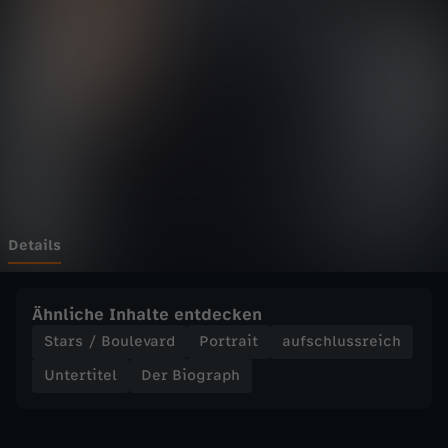
r
a
p
h
-
B
Details
e
Ähnliche Inhalte entdecken
v
Stars / Boulevard
Portrait
aufschlussreich
Untertitel
Der Biograph
o
r