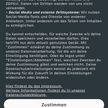
ZDFtivi. Daten von Dritten werden von uns nicht
t
Das ZDF
verwendet.
• Social Media und externe Drittsysteme:
Wir nutzen
ZDF Unternehmen
w
Social-Media-Tools und Dienste von anderen
Anbietern. Unter anderem um das Teilen von Inhalten
Karriere
zu ermöglichen.
u
Presseportal
Du kannst entscheiden, für welche Zwecke wir deine
ZDF goes Schule
Daten speichern und verarbeiten dürfen. Dies
r
betrifft nur dein aktuell genutztes Gerät. Mit
Werbefernsehen
"Zustimmen" erklärst du deine Zustimmung zu
d
unserer Datenverarbeitung, für die wir deine
Mainzelmännchen
Einwilligung benötigen. Oder du legst unter
"Einstellungen/Ablehnen" fest, welchen Zwecken du
e
deine Zustimmung gibst und welchen nicht. Deine
Datenschutzeinstellungen kannst du jederzeit mit
Wirkung für die Zukunft in deinen Einstellungen
…
widerrufen oder ändern.
-
Hier findest du das Impressum.
Partner
Weitere Informationen findest du in unserer
Datenschutzerklärung.
K
Zustimmen