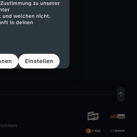
e Zustimmung zu unserer
nter
 und welchen nicht.
nft in deinen
hnen
Einstellen
rnehmen