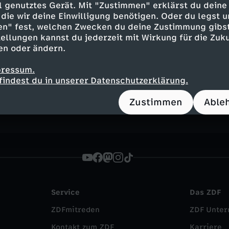
eportage
hintergründig
Untertitel
FSK 6
ell genutztes Gerät. Mit "Zustimmen" erklärst du dein
die wir deine Einwilligung benötigen. Oder du legst u
en - die Einzeldokus
37 Grad Leben
en" fest, welchen Zwecken du deine Zustimmung gibst
ellungen kannst du jederzeit mit Wirkung für die Zuku
en oder ändern.
pressum.
findest du in unserer Datenschutzerklärung.
TikTok
Instagram
Facebook
Zustimmen
Able
Service
Das ZDF
ZDFmitreden
ZDF Unte
Kontakt zum ZDF
Karriere