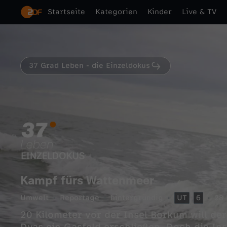
Startseite
Kategorien
Kinder
Live & TV
37 Grad Leben - die Einzeldokus
Kampf fürs Wattenmeer
Umwelt
Reportage
hintergründig
UT
6
28 
20 Kilometer vor der Insel Borkum will de