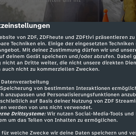
selbewohner fürchten um ihr
zeinstellungen
cription
ebsite von ZDF, ZDFheute und ZDFtivi präsentieren zu
are Techniken ein. Einige der eingesetzten Techniken
 Angebot. Mit deiner Zustimmung dürfen wir und unser
uf deinem Gerät speichern und/oder abrufen. Dabei 
 nicht an Dritte weiter, die nicht unsere direkten Dien
 auch nicht zu kommerziellen Zwecken.
t in Den Haag begleitet der Film mehrere junge
Gasfeld engagieren. Am 25. Januar 2024 wird ü
 Datenverarbeitung
de Seiten haben Argumente: einerseits Energies
Speicherung von bestimmten Interaktionen ermöglicht
r- und Klimaschutz.
h anzupassen und Personalisierungsfunktionen anzub
sschließlich auf Basis deiner Nutzung von ZDF Stream
tten werden von uns nicht verwendet.
erne Drittsysteme:
Wir nutzen Social-Media-Tools und
em um das Teilen von Inhalten zu ermöglichen.
Inhalte entdecken
 für welche Zwecke wir deine Daten speichern und ver