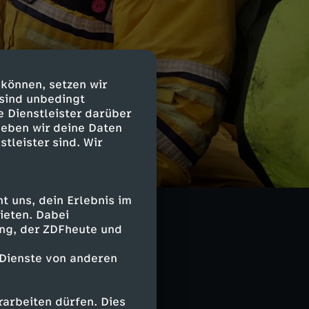
 können, setzen wir
 sind unbedingt
e Dienstleister darüber
geben wir deine Daten
stleister sind. Wir
 Menschen, die
ber das Projekt
icherheit,
 uns, dein Erlebnis im
ieten. Dabei
ing, der ZDFheute und
 Dienste von anderen
arbeiten dürfen. Dies