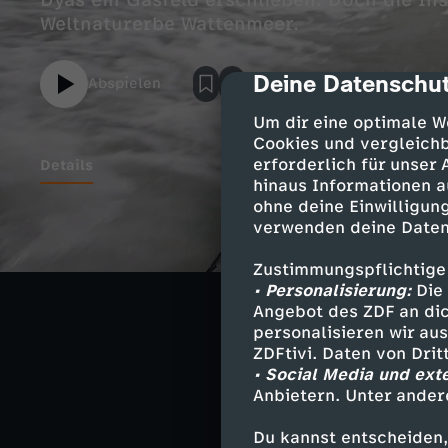
Dyas ein Gasfeld erschließen. Doch die In
Weltnaturerbe Wattenmeer.
Deine Datenschut
cmp-dialog-des
Abspielen
Um dir eine optimale W
Cookies und vergleichb
erforderlich für unser
Details
hinaus Informationen a
ohne deine Einwilligung
verwenden deine Daten
Bis vors Gerich
sich gegen das 
Zustimmungspflichtige
verhandelt. Bei
• Personalisierung:
Die 
anderseits Natu
Angebot des ZDF an dic
personalisieren wir au
ZDFtivi. Daten von Dri
• Social Media und ext
Anbietern. Unter ander
Ähnliche 
Du kannst entscheiden,