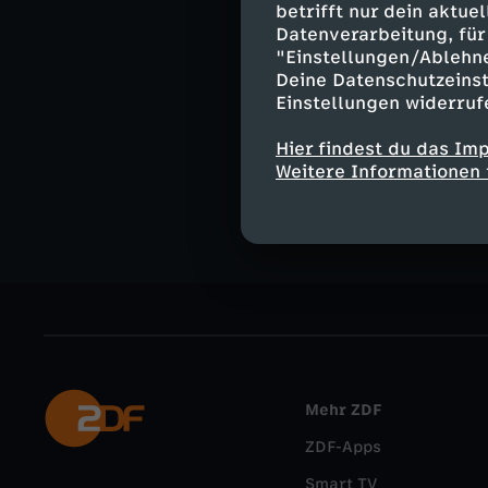
Umwelt
R
betrifft nur dein aktu
Datenverarbeitung, für 
37 Grad Leb
"Einstellungen/Ablehn
Deine Datenschutzeinst
Einstellungen widerruf
Hier findest du das Im
Weitere Informationen 
YouTube
Mehr ZDF
ZDF-Apps
Smart TV