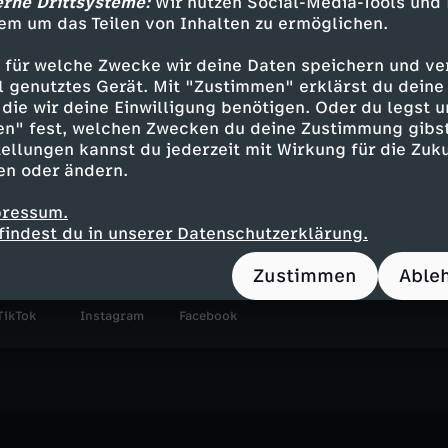
erne Drittsysteme:
Wir nutzen Social-Media-Tools und
ue Stärke.
em um das Teilen von Inhalten zu ermöglichen.
 für welche Zwecke wir deine Daten speichern und ver
ell genutztes Gerät. Mit "Zustimmen" erklärst du dein
die wir deine Einwilligung benötigen. Oder du legst u
Inhalte entdecken
en" fest, welchen Zwecken du deine Zustimmung gibst
ellungen kannst du jederzeit mit Wirkung für die Zuku
Reportage
tiefgründig
Untertitel
FSK 6
en oder ändern.
en - die Einzeldokus
37 Grad Leben
pressum.
findest du in unserer Datenschutzerklärung.
Zustimmen
Able
TikTok
Instagram
Facebook