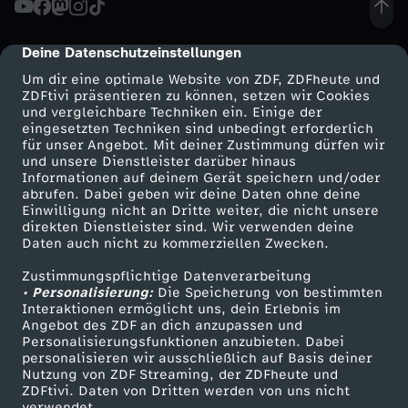
s
Deine Datenschutzeinstellungen
cmp-dialog-description
e
Um dir eine optimale Website von ZDF, ZDFheute und
ZDFtivi präsentieren zu können, setzen wir Cookies
und vergleichbare Techniken ein. Einige der
eingesetzten Techniken sind unbedingt erforderlich
für unser Angebot. Mit deiner Zustimmung dürfen wir
Mehr ZDF
Service
und unsere Dienstleister darüber hinaus
Informationen auf deinem Gerät speichern und/oder
ZDF-Apps
ZDFmitreden
abrufen. Dabei geben wir deine Daten ohne deine
Einwilligung nicht an Dritte weiter, die nicht unsere
Smart TV
Kontakt zum ZDF
direkten Dienstleister sind. Wir verwenden deine
Daten auch nicht zu kommerziellen Zwecken.
ZDFtext
Tickets
Zustimmungspflichtige Datenverarbeitung
Livestreams
Zuschauerservice
• Personalisierung:
Die Speicherung von bestimmten
Sendungen A-Z
Hilfe
Interaktionen ermöglicht uns, dein Erlebnis im
Angebot des ZDF an dich anzupassen und
TV-Programm
Personalisierungsfunktionen anzubieten. Dabei
personalisieren wir ausschließlich auf Basis deiner
Nutzung von ZDF Streaming, der ZDFheute und
ZDFtivi. Daten von Dritten werden von uns nicht
Das ZDF
verwendet.