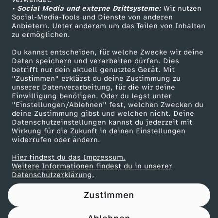
• Social Media und externe Drittsysteme:
Wir nutzen
ZDF Unternehmen
Social-Media-Tools und Dienste von anderen
Anbietern. Unter anderem um das Teilen von Inhalten
Karriere
zu ermöglichen.
Presseportal
Du kannst entscheiden, für welche Zwecke wir deine
ZDF goes Schule
Daten speichern und verarbeiten dürfen. Dies
betrifft nur dein aktuell genutztes Gerät. Mit
Werbefernsehen
"Zustimmen" erklärst du deine Zustimmung zu
unserer Datenverarbeitung, für die wir deine
Mainzelmännchen
Einwilligung benötigen. Oder du legst unter
"Einstellungen/Ablehnen" fest, welchen Zwecken du
deine Zustimmung gibst und welchen nicht. Deine
Datenschutzeinstellungen kannst du jederzeit mit
Wirkung für die Zukunft in deinen Einstellungen
widerrufen oder ändern.
Hier findest du das Impressum.
Partner
Weitere Informationen findest du in unserer
Datenschutzerklärung.
Zustimmen