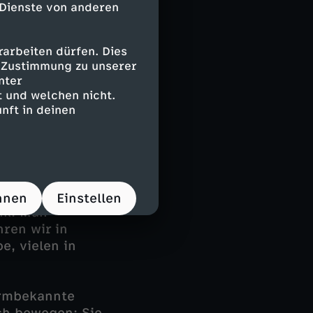
 Dienste von anderen
 Krankentage der
anktionen und
Auftrag von
arbeiten dürfen. Dies
e Zustimmung zu unserer
nter
 richtige
 und welchen nicht.
nft in deinen
on mit dem
uch niedriger
43-jährigen
iner Spanierin
hnen
Einstellen
ank. Man
hren wir in
e, vielen in
hirmbekannte