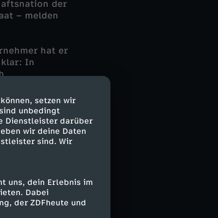
haftsnation der
aat – melden
ernehmer hat er
klar: In
h
r Arbeitgeber.
 können, setzen wir
mmen, die nicht
 sind unbedingt
icht so einfach,
e Dienstleister darüber
geben wir deine Daten
"Montags-immer-
stleister sind. Wir
nd der
de wirklich
 uns, dein Erlebnis im
kreativ. Zum
ieten. Dabei
ankmeldet. Die
ing, der ZDFheute und
ahr eine