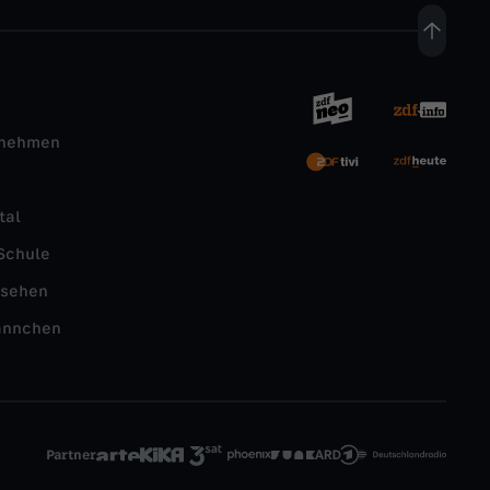
rnehmen
tal
Schule
nsehen
ännchen
Partner