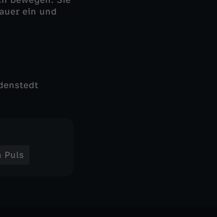
ch bewegen: Sie
auer ein und
denstedt
 Puls