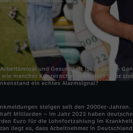
aber im oberen Drittel.
Arbeitsmoral und Gesundheit ist in vollem Gan
l, wie mancher Konzernchef vermutet? Oder sind
ankenstand ein echtes Alarmsignal?
rankmeldungen steigen seit den 2000er-Jahren. 
chaft Milliarden – im Jahr 2023 haben deutsc
rden Euro für die Lohnfortzahlung im Krankheit
an liegt es, dass Arbeitnehmer in Deutschland