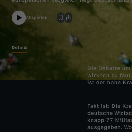
europäischen Vergleich liegt Deutschland 
Abspielen
Details
Die Debatte um 
wirklich zu fau
ist der hohe Kr
Fakt ist: Die K
deutsche Wirts
knapp 77 Millia
ausgegeben. Wor