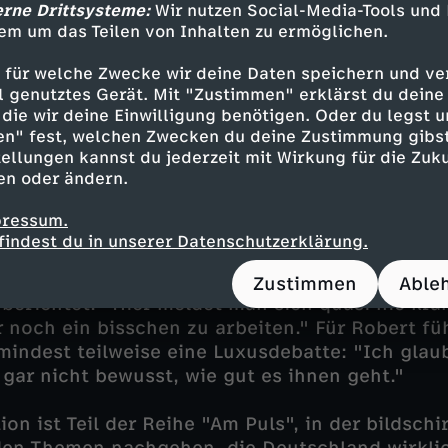
erne Drittsysteme:
Wir nutzen Social-Media-Tools und
ingeführt. Mit Erfolg: Seitdem haben sich die
em um das Teilen von Inhalten zu ermöglichen.
albiert. Doch es gibt auch den anderen Weg: S
 Sirin trifft etwa einen Privatermittler, der im 
 für welche Zwecke wir deine Daten speichern und ver
n Blaumachern auf der Spur ist.
ell genutztes Gerät. Mit "Zustimmen" erklärst du dein
die wir deine Einwilligung benötigen. Oder du legst u
nder Wolfgang Grupp geht es vor allem um die
en" fest, welchen Zwecken du deine Zustimmung gibst
ellungen kannst du jederzeit mit Wirkung für die Zuku
i ihm lege man großen Wert auf die Identifikati
en oder ändern.
zählt er. Deshalb sei der Krankenstand dort a
rchschnitt.
pressum.
findest du in unserer Datenschutzerklärung.
 im Ausland? In Spanien trifft Mitri Sirin den 
tet seit knapp zehn Jahren in Madrid, ist mit e
Zustimmen
Able
 berichtet: "Hier meldet man sich quasi nie kr
 noch ein bisschen zu arbeiten." Für Robert fü
indest teilweise eine Luxusdebatte: "Ich glaub
 gar nicht bewusst, wie gut es ihnen geht."
on ist Teil der Reihe "Am Puls", in der bildsc