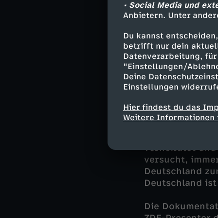
• Social Media und ext
Viertagewoche e
Anbietern. Unter ander
Beschäftigten h
Kontrolle. Mitri
Du kannst entscheiden,
Firmen mögliche
betrifft nur dein aktu
Datenverarbeitung, für 
Für TRIGEMA-Grü
"Einstellungen/Ablehn
Deine Datenschutzeinst
Einstellung: Be
Einstellungen widerruf
Unternehmen, er
als im Bundesdu
Hier findest du das Im
Weitere Informationen 
Und wie läuft es
Robert. Er arbei
verheiratet und
versucht, immer
Deutschland zum
Deutschland ist
Die Dokumentati