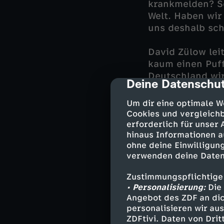
krankmelden? Sc
Welt. Haben wir
uns deshalb sch
David Zülow lei
kaum einen Puffe
Deutschland wir
Deine Datenschut
cmp-dialog-des
krankzumelden, 
Um dir eine optimale W
ZDF-Moderator M
Cookies und vergleichb
krank sind, son
erforderlich für unser
hinaus Informationen a
zu groß die Ang
ohne deine Einwilligung
frei-Haber" – u
verwenden deine Daten
Presenter macht
"krankfeiern"?
Zustimmungspflichtige
• Personalisierung:
Die 
Um den Kranken
Angebot des ZDF an dic
Beispiel werden
personalisieren wir au
ZDFtivi. Daten von Dri
Filiale der PSD