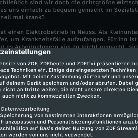
hließlich sind wir doch die drittgrößte Wirtsc
 es uns einfach zu bequem gemacht im Sozialst
nell mal krank?
tet einen Elektrobetrieb in Neuss. Als Kleinunt
r, um Krankheitsfälle aufzufangen. Für ihn ist 
d es Arbeitnehmern viel zu leicht gemacht, sic
zeinstellungen
cription
und die Quittung dafür zahlen Leute wie er, de
ebsite von ZDF, ZDFheute und ZDFtivi präsentieren zu
itri Sirin will mit denjenigen ins Gespräch ko
are Techniken ein. Einige der eingesetzten Techniken
dern gern mal "krankfeiern". Doch das ist gar n
 Angebot. Mit deiner Zustimmung dürfen wir und unser
uf deinem Gerät speichern und/oder abrufen. Dabei 
st vor einer Kündigung. Aber es gibt sie, die 
 nicht an Dritte weiter, die nicht unsere direkten Dien
nd Mitri Sirin kommt mit ihnen ins Gespräch. U
 auch nicht zu kommerziellen Zwecken.
 den Selbsttest: Wie leicht kann man hierzulan
 Datenverarbeitung
Speicherung von bestimmten Interaktionen ermöglicht
stand zu senken, werden einige Unternehmen 
h anzupassen und Personalisierungsfunktionen anzub
 Boni ausgezahlt dafür, dass man sich nicht kr
sschließlich auf Basis deiner Nutzung von ZDF Stream
tten werden von uns nicht verwendet.
 Bank in Braunschweig hat vor mehr als einem J