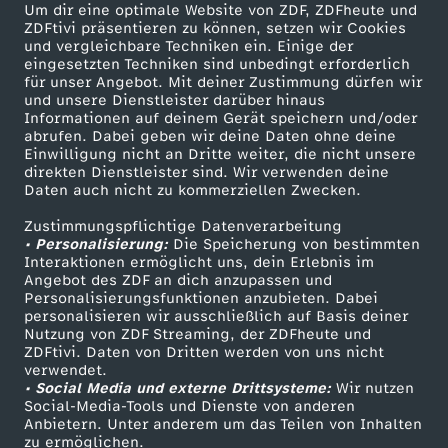
Um dir eine optimale Website von ZDF, ZDFheute und
ZDFtivi präsentieren zu können, setzen wir Cookies
und vergleichbare Techniken ein. Einige der
eingesetzten Techniken sind unbedingt erforderlich
für unser Angebot. Mit deiner Zustimmung dürfen wir
Mehr ZDF
Service
und unsere Dienstleister darüber hinaus
Informationen auf deinem Gerät speichern und/oder
ZDF-Apps
ZDFmitreden
abrufen. Dabei geben wir deine Daten ohne deine
Einwilligung nicht an Dritte weiter, die nicht unsere
Smart TV
Kontakt zum ZDF
direkten Dienstleister sind. Wir verwenden deine
Daten auch nicht zu kommerziellen Zwecken.
ZDFtext
Tickets
Zustimmungspflichtige Datenverarbeitung
Livestreams
Zuschauerservice
• Personalisierung:
Die Speicherung von bestimmten
Sendungen A-Z
Hilfe
Interaktionen ermöglicht uns, dein Erlebnis im
Angebot des ZDF an dich anzupassen und
TV-Programm
Personalisierungsfunktionen anzubieten. Dabei
personalisieren wir ausschließlich auf Basis deiner
Nutzung von ZDF Streaming, der ZDFheute und
ZDFtivi. Daten von Dritten werden von uns nicht
Das ZDF
verwendet.
• Social Media und externe Drittsysteme:
Wir nutzen
ZDF Unternehmen
Social-Media-Tools und Dienste von anderen
Anbietern. Unter anderem um das Teilen von Inhalten
Karriere
zu ermöglichen.