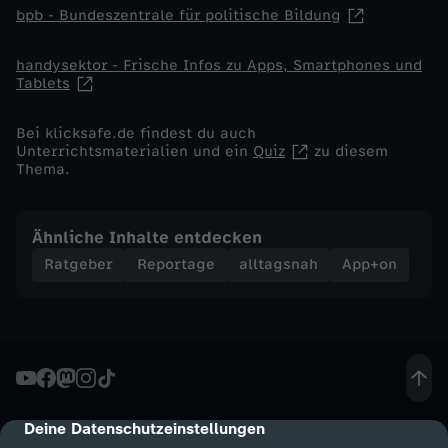
bpb - Bundeszentrale für politische Bildung
handysektor - Frische Infos zu Apps, Smartphones und
Tablets
Bei klicksafe.de findest du auch
Unterrichtsmaterialien und ein
Quiz
zu diesem
Thema.
Ähnliche Inhalte entdecken
Ratgeber
Reportage
alltagsnah
App+on
Deine Datenschutzeinstellungen
cmp-dialog-description